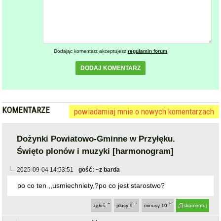
Dodając komentarz akceptujesz
regulamin forum
DODAJ KOMENTARZ
KOMENTARZE
powiadamiaj mnie o nowych komentarzach
Dożynki Powiatowo-Gminne w Przyłęku.
Święto plonów i muzyki [harmonogram]
2025-09-04 14:53:51
gość: ~z barda
po co ten ,,usmiechniety,?po co jest starostwo?
zgłoś
plusy
9
minusy
10
skomentuj