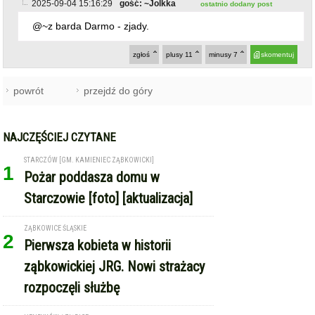
2025-09-04 15:16:29
gość: ~Jolkka
ostatnio dodany post
@~z barda Darmo - zjady.
zgłoś
plusy
11
minusy
7
skomentuj
powrót
przejdź do góry
NAJCZĘŚCIEJ CZYTANE
STARCZÓW [GM. KAMIENIEC ZĄBKOWICKI]
1
Pożar poddasza domu w
Starczowie [foto] [aktualizacja]
ZĄBKOWICE ŚLĄSKIE
2
Pierwsza kobieta w historii
ząbkowickiej JRG. Nowi strażacy
rozpoczęli służbę