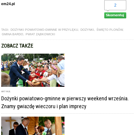
em24.pl
2
TAGI:
DOŻYNKI POWIATOWO-GMINNE W PRZYLĘKU
,
DOŻYNKI
,
ŚWIĘTO PLONÓW
,
GMINA BARDO
,
PWIAT ZĄBKOWICKI
ZOBACZ TAKŻE
ARTYKUŁ
Dożynki powiatowo-gminne w pierwszy weekend września.
Znamy gwiazdę wieczoru i plan imprezy