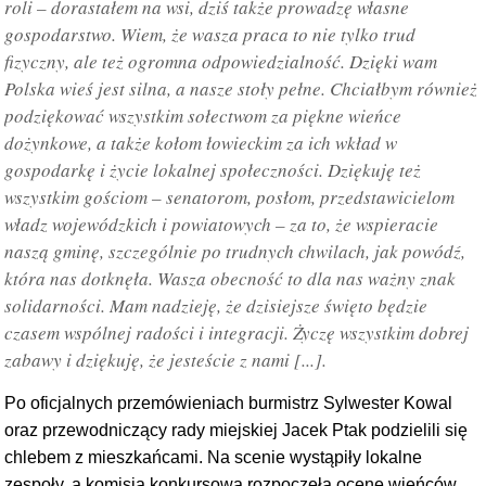
roli – dorastałem na wsi, dziś także prowadzę własne
gospodarstwo. Wiem, że wasza praca to nie tylko trud
fizyczny, ale też ogromna odpowiedzialność. Dzięki wam
Polska wieś jest silna, a nasze stoły pełne. Chciałbym również
podziękować wszystkim sołectwom za piękne wieńce
dożynkowe, a także kołom łowieckim za ich wkład w
gospodarkę i życie lokalnej społeczności. Dziękuję też
wszystkim gościom – senatorom, posłom, przedstawicielom
władz wojewódzkich i powiatowych – za to, że wspieracie
naszą gminę, szczególnie po trudnych chwilach, jak powódź,
która nas dotknęła. Wasza obecność to dla nas ważny znak
solidarności. Mam nadzieję, że dzisiejsze święto będzie
czasem wspólnej radości i integracji. Życzę wszystkim dobrej
zabawy i dziękuję, że jesteście z nami [...].
Po oficjalnych przemówieniach burmistrz Sylwester Kowal
oraz przewodniczący rady miejskiej Jacek Ptak podzielili się
chlebem z mieszkańcami. Na scenie wystąpiły lokalne
zespoły, a komisja konkursowa rozpoczęła ocenę wieńców.