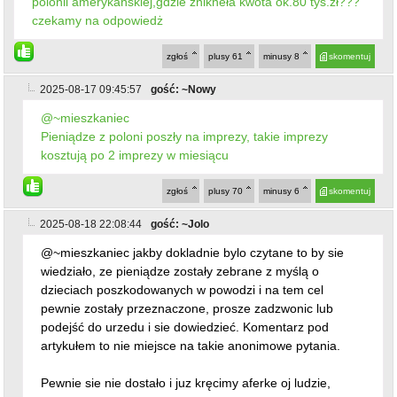
polonii amerykańskiej,gdzie znikneła kwota ok.80 tys.zł???
czekamy na odpowiedż
zgłoś
plusy
61
minusy
8
skomentuj
2025-08-17 09:45:57
gość: ~Nowy
@~mieszkaniec
Pieniądze z poloni poszły na imprezy, takie imprezy
kosztują po 2 imprezy w miesiącu
zgłoś
plusy
70
minusy
6
skomentuj
2025-08-18 22:08:44
gość: ~Jolo
@~mieszkaniec jakby dokladnie bylo czytane to by sie
wiedziało, ze pieniądze zostały zebrane z myślą o
dzieciach poszkodowanych w powodzi i na tem cel
pewnie zostały przeznaczone, prosze zadzwonic lub
podejść do urzedu i sie dowiedzieć. Komentarz pod
artykułem to nie miejsce na takie anonimowe pytania.
Pewnie sie nie dostało i juz kręcimy aferke oj ludzie,