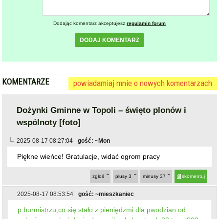
Dodając komentarz akceptujesz
regulamin forum
DODAJ KOMENTARZ
KOMENTARZE
powiadamiaj mnie o nowych komentarzach
Dożynki Gminne w Topoli – święto plonów i
wspólnoty [foto]
2025-08-17 08:27:04
gość: ~Mon
Piękne wieńce! Gratulacje, widać ogrom pracy
zgłoś
plusy
3
minusy
37
skomentuj
2025-08-17 08:53:54
gość: ~mieszkaniec
p.burmistrzu,co się stało z pieniędzmi dla pwodzian od