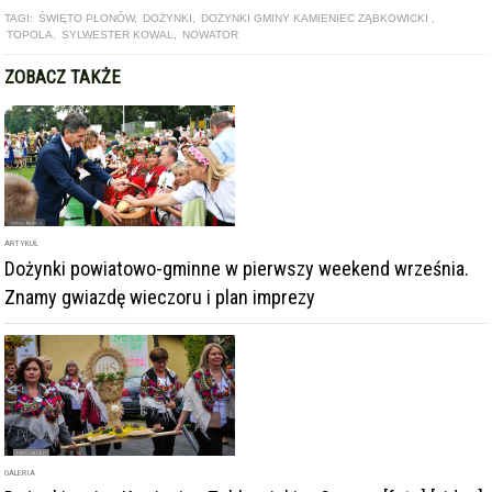
TAGI:
ŚWIĘTO PLONÓW
,
DOŻYNKI
,
DOŻYNKI GMINY KAMIENIEC ZĄBKOWICKI
,
TOPOLA
,
SYLWESTER KOWAL
,
NOWATOR
ZOBACZ TAKŻE
ARTYKUŁ
Dożynki powiatowo-gminne w pierwszy weekend września.
Znamy gwiazdę wieczoru i plan imprezy
GALERIA