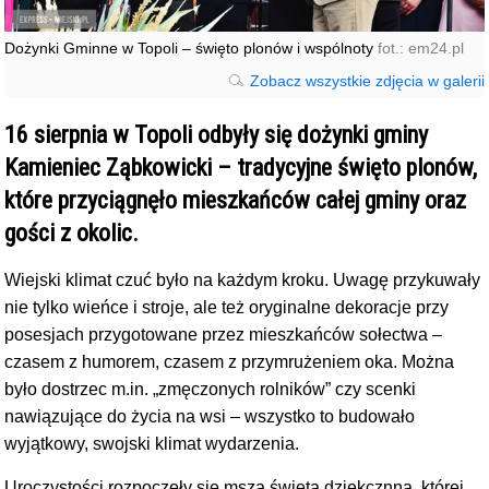
Dożynki Gminne w Topoli – święto plonów i wspólnoty
fot.: em24.pl
Zobacz wszystkie zdjęcia w galerii
16 sierpnia w Topoli odbyły się dożynki gminy
Kamieniec Ząbkowicki – tradycyjne święto plonów,
które przyciągnęło mieszkańców całej gminy oraz
gości z okolic.
Wiejski klimat czuć było na każdym kroku. Uwagę przykuwały
nie tylko wieńce i stroje, ale też oryginalne dekoracje przy
posesjach przygotowane przez mieszkańców sołectwa –
czasem z humorem, czasem z przymrużeniem oka. Można
było dostrzec m.in. „zmęczonych rolników” czy scenki
nawiązujące do życia na wsi – wszystko to budowało
wyjątkowy, swojski klimat wydarzenia.
Uroczystości rozpoczęły się mszą świętą dziękcznną, której