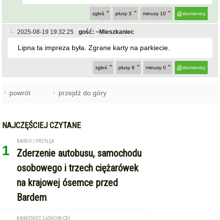
zgłoś
plusy
3
minusy
10
skomentuj
2025-08-19 19:32:25
gość: ~Mieszkaniec
Lipna ta impreza była. Zgrane karty na parkiecie.
zgłoś
plusy
9
minusy
0
skomentuj
powrót
przejdź do góry
NAJCZĘŚCIEJ CZYTANE
BARDO / PRZYŁĘK
1
Zderzenie autobusu, samochodu
osobowego i trzech ciężarówek
na krajowej ósemce przed
Bardem
KAMIENIEC ZĄBKOWICKI