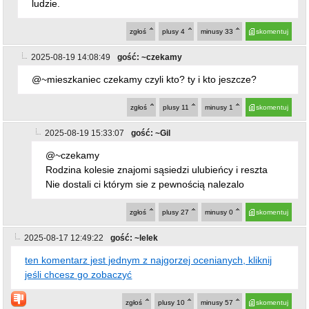
ludzie.
zgłoś
plusy
4
minusy
33
skomentuj
2025-08-19 14:08:49
gość: ~czekamy
@~mieszkaniec czekamy czyli kto? ty i kto jeszcze?
zgłoś
plusy
11
minusy
1
skomentuj
2025-08-19 15:33:07
gość: ~Gil
@~czekamy
Rodzina kolesie znajomi sąsiedzi ulubieńcy i reszta
Nie dostali ci którym sie z pewnością nalezalo
zgłoś
plusy
27
minusy
0
skomentuj
2025-08-17 12:49:22
gość: ~lelek
ten komentarz jest jednym z najgorzej ocenianych, kliknij
jeśli chcesz go zobaczyć
zgłoś
plusy
10
minusy
57
skomentuj