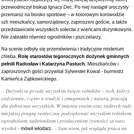
przewodniczył biskup Ignacy Dec. Po niej nastąpił uroczysty
przemarsz na boisko sportowe – w kolorowym korowodzie
szli mieszkańcy, samorządowcy, zaproszeni goście, a także
przedstawiciele wszystkich sołectw z wieńcami dożynkowymi.
Nie zabrakło również ogrodników i pszczelarzy.
Na scenie odbyły się przemówienia i tradycyjne misterium
chleba.
Rolę starostów tegorocznych dożynek gminnych
pełnili Radosław i Katarzyna Pastuch.
Mieszkańców i
zaproszonych gości przywitał Sylwester Kowal - burmistrz
Kamieńca Ząbkowickiego.
- Dożynki to przede wszystkim święto rolników – tych, którzy
codziennie, często w trudzie i zmaganiach z naturą, pracują
dla dobra nas wszystkich. W imieniu swoim oraz radnych rady
miejskiej pragnę serdecznie podziękować wszystkim rolnikom,
ogrodnikom, sadownikom i producentom żywności za wasz
wysiłek
- Sam wiem, jak wygląda praca na
- mówił włodarz.