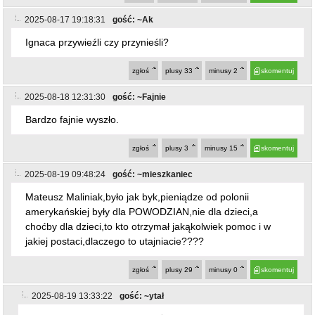
2025-08-17 19:18:31
gość: ~Ak
Ignaca przywieźli czy przynieśli?
zgłoś
plusy
33
minusy
2
skomentuj
2025-08-18 12:31:30
gość: ~Fajnie
Bardzo fajnie wyszło.
zgłoś
plusy
3
minusy
15
skomentuj
2025-08-19 09:48:24
gość: ~mieszkaniec
Mateusz Maliniak,było jak byk,pieniądze od polonii
amerykańskiej były dla POWODZIAN,nie dla dzieci,a
choćby dla dzieci,to kto otrzymał jakąkolwiek pomoc i w
jakiej postaci,dlaczego to utajniacie????
zgłoś
plusy
29
minusy
0
skomentuj
2025-08-19 13:33:22
gość: ~ytał