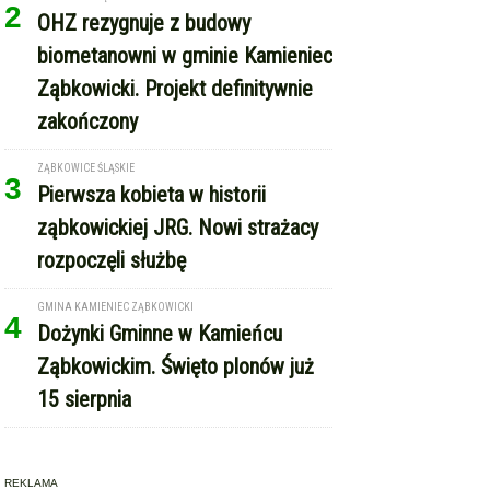
2
OHZ rezygnuje z budowy
biometanowni w gminie Kamieniec
Ząbkowicki. Projekt definitywnie
zakończony
ZĄBKOWICE ŚLĄSKIE
3
Pierwsza kobieta w historii
ząbkowickiej JRG. Nowi strażacy
rozpoczęli służbę
GMINA KAMIENIEC ZĄBKOWICKI
4
Dożynki Gminne w Kamieńcu
Ząbkowickim. Święto plonów już
15 sierpnia
REKLAMA