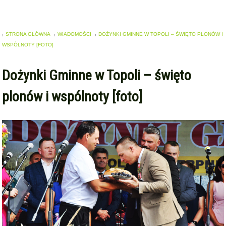
STRONA GŁÓWNA
WIADOMOŚCI
DOŻYNKI GMINNE W TOPOLI – ŚWIĘTO PLONÓW I
WSPÓLNOTY [FOTO]
Dożynki Gminne w Topoli – święto
plonów i wspólnoty [foto]