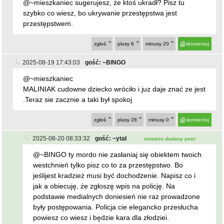
@~mieszkaniec sugerujesz, że ktoś ukradł? Pisz tu
szybko co wiesz, bo ukrywanie przestępstwa jest
przestępstwem.
zgłoś
plusy
6
minusy
20
skomentuj
2025-08-19 17:43:03
gość: ~BINGO
@~mieszkaniec
MALINIAK cudowne dziecko wróciło i juz daje znać ze jest
.Teraz sie zacznie a taki był spokoj
zgłoś
plusy
28
minusy
0
skomentuj
2025-08-20 08:33:32
gość: ~ytał
ostatnio dodany post
@~BINGO ty mordo nie zasłaniaj się obiektem twoich
westchnień tylko pisz co to za przestępstwo. Bo
jeślijest kradzież musi być dochodzenie. Napisz co i
jak a obiecuję, że zgłoszę wpis na policję. Na
podstawie medialnych doniesień nie raz prowadzone
były postępowania. Policja cie elegancko przesłucha
powiesz co wiesz i będzie kara dla złodziei.