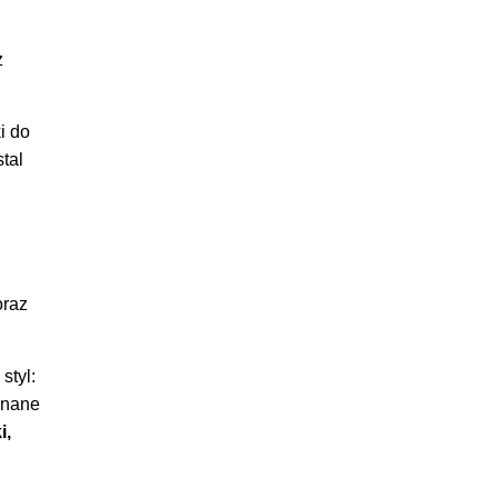
z
i do
tal
oraz
styl:
onane
i,