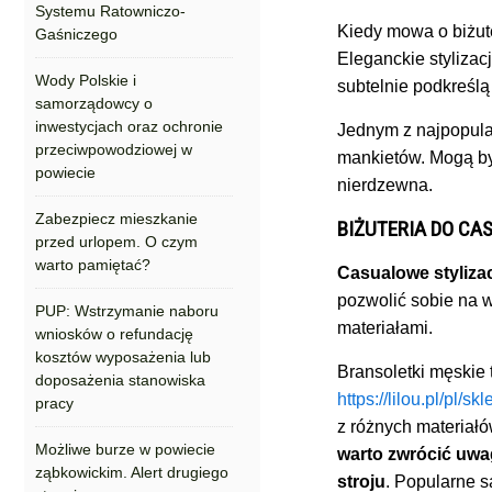
Systemu Ratowniczo-
Kiedy mowa o biżute
Gaśniczego
Eleganckie stylizac
Wody Polskie i
subtelnie podkreślą 
samorządowcy o
inwestycjach oraz ochronie
Jednym z najpopular
przeciwpowodziowej w
mankietów. Mogą być
powiecie
nierdzewna.
Zabezpiecz mieszkanie
BIŻUTERIA DO CA
przed urlopem. O czym
warto pamiętać?
Casualowe stylizac
pozwolić sobie na 
PUP: Wstrzymanie naboru
materiałami.
wniosków o refundację
kosztów wyposażenia lub
Bransoletki męskie 
doposażenia stanowiska
https://lilou.pl/pl/s
pracy
z różnych materiałów
Możliwe burze w powiecie
warto zwrócić uwag
ząbkowickim. Alert drugiego
stroju
. Popularne s