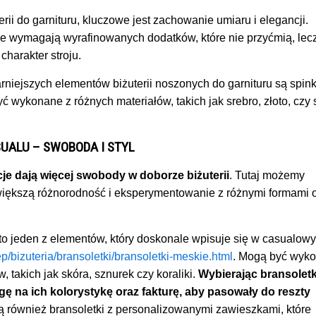
rii do garnituru, kluczowe jest zachowanie umiaru i elegancji.
je wymagają wyrafinowanych dodatków, które nie przyćmią, lec
charakter stroju.
niejszych elementów biżuterii noszonych do garnituru są spink
 wykonane z różnych materiałów, takich jak srebro, złoto, czy s
SUALU – SWOBODA I STYL
je dają więcej swobody w doborze biżuterii
. Tutaj możemy
większą różnorodność i eksperymentowanie z różnymi formami 
to jeden z elementów, który doskonale wpisuje się w casualowy 
klep/bizuteria/bransoletki/bransoletki-meskie.html
. Mogą być wyk
, takich jak skóra, sznurek czy koraliki.
Wybierając bransoletk
ę na ich kolorystykę oraz fakturę, aby pasowały do reszty
ą również bransoletki z personalizowanymi zawieszkami, które