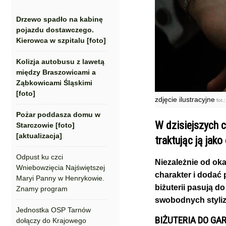
Drzewo spadło na kabinę
pojazdu dostawczego.
Kierowca w szpitalu [foto]
Kolizja autobusu z lawetą
między Braszowicami a
Ząbkowicami Śląskimi
[foto]
zdjęcie ilustracyjne
fot.
Pożar poddasza domu w
W dzisiejszych c
Starczowie [foto]
[aktualizacja]
traktując ją jako
Odpust ku czci
Niezależnie od oka
Wniebowzięcia Najświętszej
charakter i dodać 
Maryi Panny w Henrykowie.
biżuterii pasują d
Znamy program
swobodnych styliz
Jednostka OSP Tarnów
BIŻUTERIA DO GA
dołączy do Krajowego