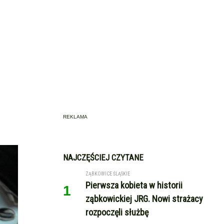
REKLAMA
NAJCZĘŚCIEJ CZYTANE
ZĄBKOWICE ŚLĄSKIE
Pierwsza kobieta w historii
1
ząbkowickiej JRG. Nowi strażacy
rozpoczęli służbę