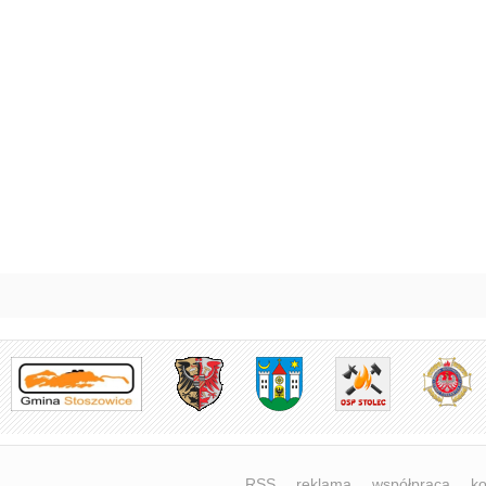
RSS
reklama
współpraca
ko