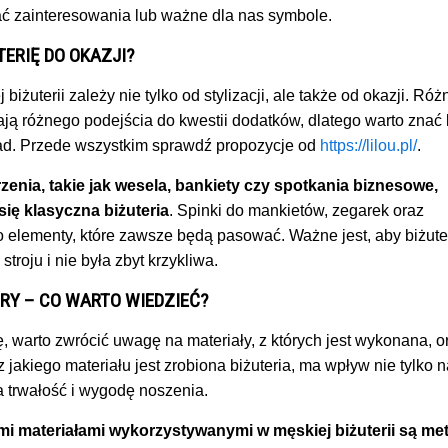
ć zainteresowania lub ważne dla nas symbole.
TERIĘ DO OKAZJI?
iżuterii zależy nie tylko od stylizacji, ale także od okazji. Róż
ą różnego podejścia do kwestii dodatków, dlatego warto znać 
d. Przede wszystkim sprawdź propozycje od
https://lilou.pl/
.
enia, takie jak wesela, bankiety czy spotkania biznesowe,
się klasyczna biżuteria
. Spinki do mankietów, zegarek oraz
 elementy, które zawsze będą pasować. Ważne jest, aby biżute
stroju i nie była zbyt krzykliwa.
ORY – CO WARTO WIEDZIEĆ?
ę, warto zwrócić uwagę na materiały, z których jest wykonana, o
 z jakiego materiału jest zrobiona biżuteria, ma wpływ nie tylko n
a trwałość i wygodę noszenia.
mi materiałami wykorzystywanymi w męskiej biżuterii są met