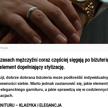
: Pexels
zasach mężczyźni coraz częściej sięgają po biżuterię
 element dopełniający stylizację.
zji, dobrze dobrana biżuteria może podkreślić indywidualn
pewności siebie. Warto jednak zastanowić się, jakie element
o eleganckiego garnituru, a jakie sprawdzą się w codziennyc
acjach.
RNITURU – KLASYKA I ELEGANCJA