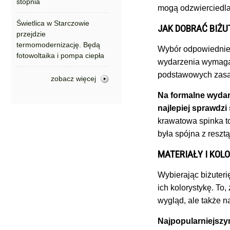
stopnia
mogą odzwierciedla
Świetlica w Starczowie
JAK DOBRAĆ BIŻU
przejdzie
termomodernizację. Będą
Wybór odpowiedniej b
fotowoltaika i pompa ciepła
wydarzenia wymagaj
podstawowych zasa
zobacz więcej
Na formalne wydarz
najlepiej sprawdzi 
krawatowa spinka to
była spójna z resztą 
MATERIAŁY I KOL
Wybierając biżuteri
ich kolorystykę. To,
wygląd, ale także n
Najpopularniejszy