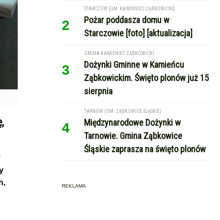
STARCZÓW [GM. KAMIENIEC ZĄBKOWICKI]
Pożar poddasza domu w
2
Starczowie [foto] [aktualizacja]
GMINA KAMIENIEC ZĄBKOWICKI
Dożynki Gminne w Kamieńcu
3
Ząbkowickim. Święto plonów już 15
sierpnia
TARNÓW (GM. ZĄBKOWICE ŚLĄSKIE)
,
Międzynarodowe Dożynki w
4
Tarnowie. Gmina Ząbkowice
Śląskie zaprasza na święto plonów
y
y
h,
REKLAMA