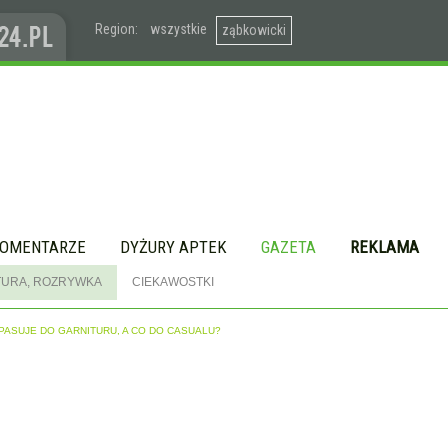
Region:
wszystkie
ząbkowicki
OMENTARZE
DYŻURY APTEK
GAZETA
REKLAMA
TURA, ROZRYWKA
CIEKAWOSTKI
 PASUJE DO GARNITURU, A CO DO CASUALU?