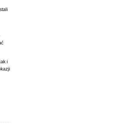
tali
o
ać
ak i
kazji