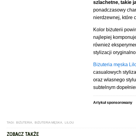
szlachetne, takie j
ponadczasowy chara
nierdzewnej, które 
Kolor biżuterii pow
najlepiej komponuje
również eksperymen
stylizacji oryginalno
Biżuteria męska Lil
casualowych styliza
oraz własnego stylu
subtelnym dopełnie
Artykuł sponsorowany
TAGI:
BIŻUTERIA
,
BIŻUTERIA MĘSKA
,
LILOU
ZOBACZ TAKŻE