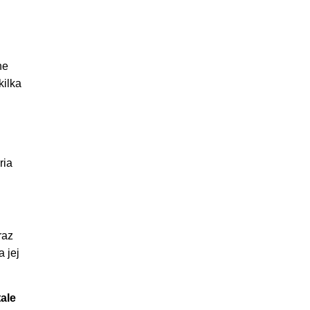
ne
kilka
ria
raz
a jej
ale