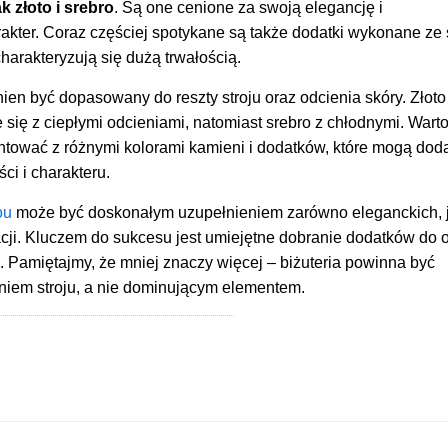
ak złoto i srebro
. Są one cenione za swoją elegancję i
kter. Coraz częściej spotykane są także dodatki wykonane ze s
charakteryzują się dużą trwałością.
inien być dopasowany do reszty stroju oraz odcienia skóry. Złoto
 się z ciepłymi odcieniami, natomiast srebro z chłodnymi. Wart
tować z różnymi kolorami kamieni i dodatków, które mogą dod
ści i charakteru.
ou
może być doskonałym uzupełnieniem zarówno eleganckich, j
cji. Kluczem do sukcesu jest umiejętne dobranie dodatków do o
. Pamiętajmy, że mniej znaczy więcej – biżuteria powinna być
niem stroju, a nie dominującym elementem.