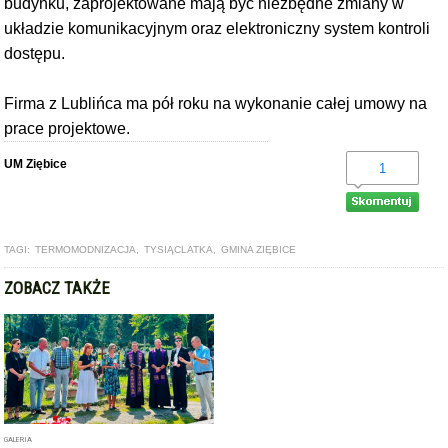
budynku, zaprojektowane mają być niezbędne zmiany w
układzie komunikacyjnym oraz elektroniczny system kontroli
dostępu.
Firma z Lublińca ma pół roku na wykonanie całej umowy na
prace projektowe.
UM Ziębice
1
TAGI:
TERMOMODNIZACJA
,
TYSIĄCLATKA
,
GMINA ZIĘBICE
ZOBACZ TAKŻE
GALERIA