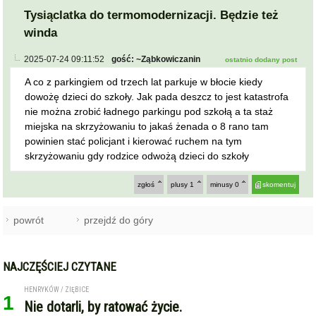
Tysiąclatka do termomodernizacji. Będzie też
winda
2025-07-24 09:11:52
gość: ~Ząbkowiczanin
ostatnio dodany post
A co z parkingiem od trzech lat parkuje w błocie kiedy
dowożę dzieci do szkoły. Jak pada deszcz to jest katastrofa
nie można zrobić ładnego parkingu pod szkołą a ta staż
miejska na skrzyżowaniu to jakaś żenada o 8 rano tam
powinien stać policjant i kierować ruchem na tym
skrzyżowaniu gdy rodzice odwożą dzieci do szkoły
zgłoś
plusy
1
minusy
0
skomentuj
powrót
przejdź do góry
NAJCZĘŚCIEJ CZYTANE
HENRYKÓW / ZIĘBICE
1
Nie dotarli, by ratować życie.