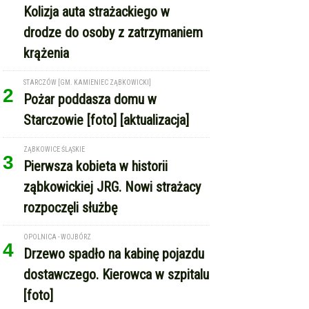
Kolizja auta strażackiego w
drodze do osoby z zatrzymaniem
krążenia
STARCZÓW [GM. KAMIENIEC ZĄBKOWICKI]
2
Pożar poddasza domu w
Starczowie [foto] [aktualizacja]
ZĄBKOWICE ŚLĄSKIE
3
Pierwsza kobieta w historii
ząbkowickiej JRG. Nowi strażacy
rozpoczęli służbę
OPOLNICA - WOJBÓRZ
4
Drzewo spadło na kabinę pojazdu
dostawczego. Kierowca w szpitalu
[foto]