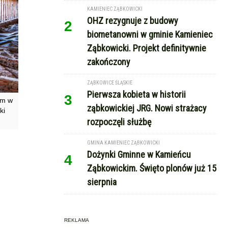
KAMIENIEC ZĄBKOWICKI
OHZ rezygnuje z budowy
2
biometanowni w gminie Kamieniec
Ząbkowicki. Projekt definitywnie
zakończony
ZĄBKOWICE ŚLĄSKIE
Pierwsza kobieta w historii
3
ym w
ząbkowickiej JRG. Nowi strażacy
ki
rozpoczęli służbę
GMINA KAMIENIEC ZĄBKOWICKI
Dożynki Gminne w Kamieńcu
4
Ząbkowickim. Święto plonów już 15
sierpnia
REKLAMA