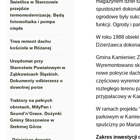
magazynem dzieł szt
Świetlica w Starczowie
przejdzie
spustoszeń dokonał 
termomodernizację. Będą
ogrodowe były sukc
fotowoltaika i pompa
funkcji. Ogrody i pa
ciepła
W roku 1988 obiekt 
Trwa remont dachu
Dzierżawca dokonał
kościoła w Różanej
Gmina Kamieniec Zą
Urzędomat przy
Wyremontowano skle
Starostwie Powiatowym w
nowe pokrycie dach
Ząbkowicach Śląskich.
Dokumenty odbierzesz o
częściowo wyremont
dowolnej porze
rozległego terenu 
przypałacowy w Kam
Traktory na pełnych
obrotach, MiłyPan i
W ramach projektu
Sound’n’Grace. Dożynki
parkowym w Kamieńc
Gminy Stoszowice w
spuścizny po Maria
Srebrnej Górze
Zakres inwestycji
„Dzisiejsze decyzje