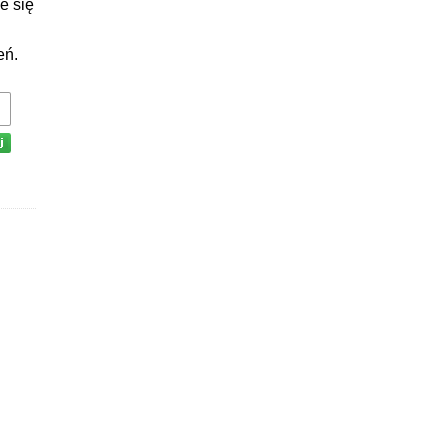
e się
eń.