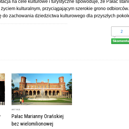
ptacja na cele kulturowe i turystyczne spowoduje, że Pałac stani
 życiem kulturalnym, przyciągającym szerokie grono odbiorców.
ię do zachowania dziedzictwa kulturowego dla przyszłych pokol
2
ARTYKUŁ
w
Pałac Marianny Orańskiej
.
bez wielomilionowej