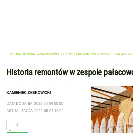
STRONA GŁÓWNA
WIADOMOŚCI
HISTORIA REMONTÓW W ZESPOLE PAŁACOW
Historia remontów w zespole pałaco
KAMIENIEC ZĄBKOWICKI
DATA DODANIA: 2022-05-04 00:00
AKTUALIZACJA: 2022-05-07 13:04
2