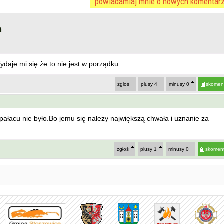
powiadamiaj mnie o nowych komentar
m
je mi się że to nie jest w porządku...
zgłoś
plusy
4
minusy
0
skomen
 pałacu nie było.Bo jemu się należy największą chwała i uznanie za
zgłoś
plusy
1
minusy
0
skoment