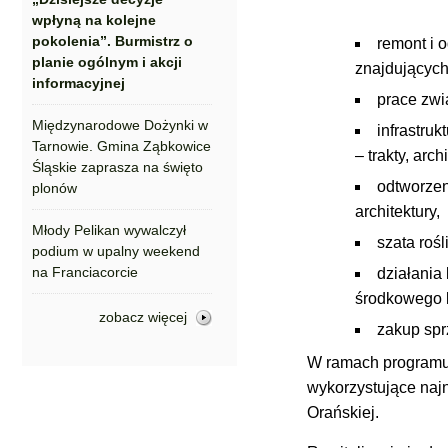
wpłyną na kolejne
pokolenia”. Burmistrz o
remont i 
planie ogólnym i akcji
znajdujących 
informacyjnej
prace zwi
Międzynarodowe Dożynki w
infrastru
Tarnowie. Gmina Ząbkowice
– trakty, arc
Śląskie zaprasza na święto
odtworzen
plonów
architektury,
Młody Pelikan wywalczył
szata roś
podium w upalny weekend
na Franciacorcie
działania
środkowego k
zobacz więcej
zakup spr
W ramach programu
wykorzystujące najn
Orańskiej.