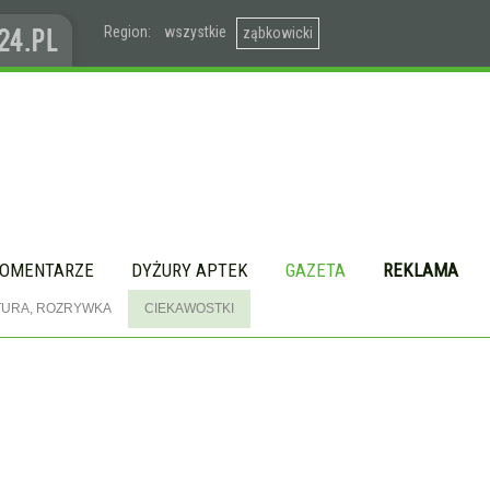
Region:
wszystkie
ząbkowicki
OMENTARZE
DYŻURY APTEK
GAZETA
REKLAMA
TURA, ROZRYWKA
CIEKAWOSTKI