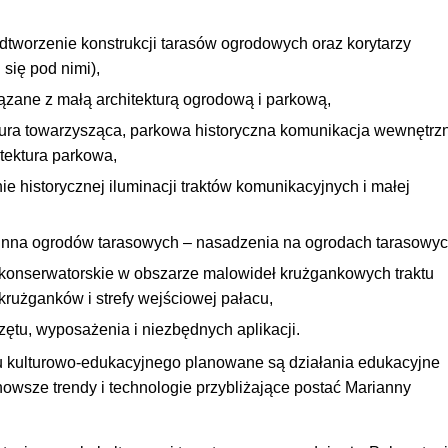
odtworzenie konstrukcji tarasów ogrodowych oraz korytarzy
się pod nimi),
ązane z małą architekturą ogrodową i parkową,
ktura towarzysząca, parkowa historyczna komunikacja wewnętrz
hitektura parkowa,
ie historycznej iluminacji traktów komunikacyjnych i małej
linna ogrodów tarasowych – nasadzenia na ogrodach tarasowyc
 konserwatorskie w obszarze malowideł krużgankowych traktu
rużganków i strefy wejściowej pałacu,
zętu, wyposażenia i niezbędnych aplikacji.
 kulturowo-edukacyjnego planowane są działania edukacyjne
owsze trendy i technologie przybliżające postać Marianny