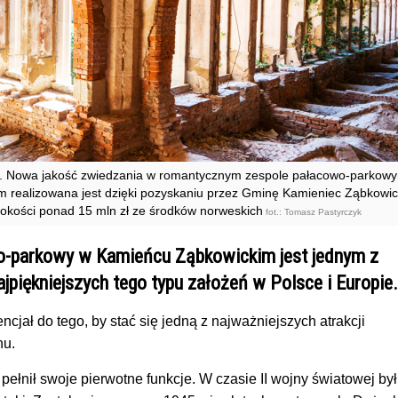
pn. Nowa jakość zwiedzania w romantycznym zespole pałacowo-parkow
 realizowana jest dzięki pozyskaniu przez Gminę Kamieniec Ząbkowic
okości ponad 15 mln zł ze środków norweskich
fot.: Tomasz Pastyrczyk
o-parkowy w Kamieńcu Ząbkowickim jest jednym z
ajpiękniejszych tego typu założeń w Polsce i Europie.
ncjał do tego, by stać się jedną z najważniejszych atrakcji
nu.
pełnił swoje pierwotne funkcje. W czasie II wojny światowej był