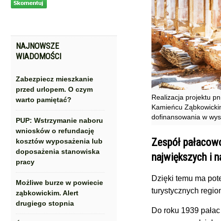
NAJNOWSZE
WIADOMOŚCI
Zabezpiecz mieszkanie
przed urlopem. O czym
Realizacja projektu 
warto pamiętać?
Kamieńcu Ząbkowickim
dofinansowania w wys
PUP: Wstrzymanie naboru
wniosków o refundację
Zespół pałacow
kosztów wyposażenia lub
doposażenia stanowiska
największych i n
pracy
Dzięki temu ma pote
Możliwe burze w powiecie
turystycznych regio
ząbkowickim. Alert
drugiego stopnia
Do roku 1939 pałac 