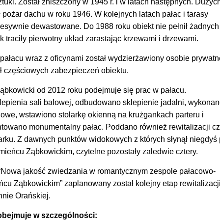
uki. Został zniszczony w 1945 r. i w latach następnych. Dużyc
pożar dachu w roku 1946. W kolejnych latach pałac i tarasy
esywnie dewastowane. Do 1988 roku obiekt nie pełnił żadnych
rk traciły pierwotny układ zarastając krzewami i drzewami.
pałacu wraz z oficynami został wydzierżawiony osobie prywatn
 częściowych zabezpieczeń obiektu.
bkowicki od 2012 roku podejmuje się prac w pałacu.
pienia sali balowej, odbudowano sklepienie jadalni, wykona
owe, wstawiono stolarkę okienną na krużgankach parteru i
owano monumentalny pałac. Poddano również rewitalizacji c
parku. Z dawnych punktów widokowych z których słynął niegdyś 
ieńcu Ząbkowickim, czytelne pozostały zaledwie cztery.
 “Nowa jakość zwiedzania w romantycznym zespole pałacowo-
u Ząbkowickim” zaplanowany został kolejny etap rewitalizacj
nnie Orańskiej.
 obejmuje w szczególności: