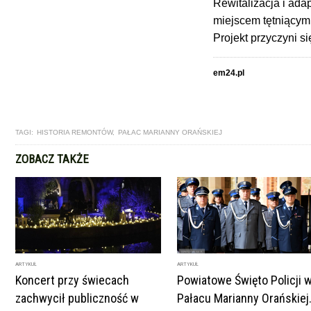
Rewitalizacja i ada
miejscem tętniącym
Projekt przyczyni s
em24.pl
TAGI:
HISTORIA REMONTÓW
,
PAŁAC MARIANNY ORAŃSKIEJ
ZOBACZ TAKŻE
ARTYKUŁ
ARTYKUŁ
Koncert przy świecach
Powiatowe Święto Policji 
zachwycił publiczność w
Pałacu Marianny Orańskiej