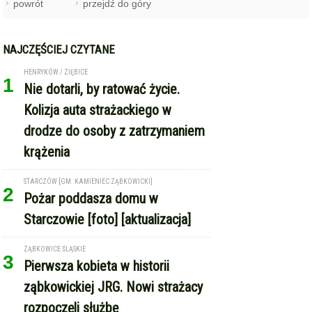
powrót
przejdź do góry
NAJCZĘŚCIEJ CZYTANE
HENRYKÓW / ZIĘBICE
1
Nie dotarli, by ratować życie.
Kolizja auta strażackiego w
drodze do osoby z zatrzymaniem
krążenia
STARCZÓW [GM. KAMIENIEC ZĄBKOWICKI]
2
Pożar poddasza domu w
Starczowie [foto] [aktualizacja]
ZĄBKOWICE ŚLĄSKIE
3
Pierwsza kobieta w historii
ząbkowickiej JRG. Nowi strażacy
rozpoczęli służbę