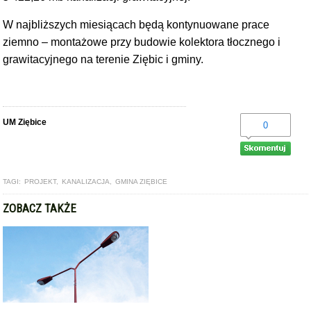
W najbliższych miesiącach będą kontynuowane prace
ziemno – montażowe przy budowie kolektora tłocznego i
grawitacyjnego na terenie Ziębic i gminy.
UM Ziębice
0
TAGI:
PROJEKT
,
KANALIZACJA
,
GMINA ZIĘBICE
ZOBACZ TAKŻE