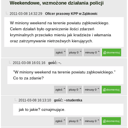
Weekendowe, wzmożone działania policji
2011-03-08 14:32:29
Oficer prasowy KPP w Ząbkowic
W miniony weekend na terenie powiatu ząbkowickiego.
Celem działań było ograniczenie ilości zdarzeń
kryminalnych przeciwko mieniu jak kradzieże i włamania
oraz zatrzymywanie nietrzeźwych kierujących.
zgłoś
plusy
0
minusy
0
skomentuj
2011-03-08 16:01:16
gość: ~.
"W miniony weekend na terenie powiatu ząbkowickiego."
Co to za zdanie?
zgłoś
plusy
0
minusy
0
skomentuj
2011-03-08 16:13:10
gość: ~studentka
jak to jakie? oznajmujące.
zgłoś
plusy
0
minusy
0
skomentuj