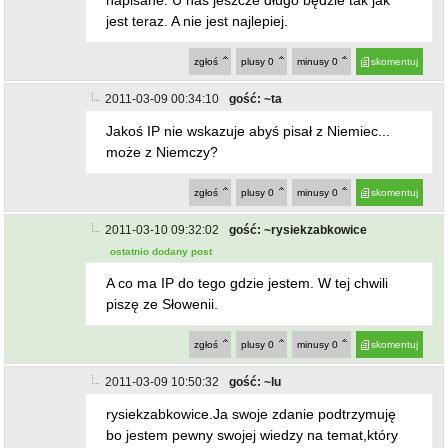
jest teraz. A nie jest najlepiej.
zgłoś
plusy
0
minusy
0
skomentuj
2011-03-09 00:34:10
gość: ~ta
Jakoś IP nie wskazuje abyś pisał z Niemiec...
może z Niemczy?
zgłoś
plusy
0
minusy
0
skomentuj
2011-03-10 09:32:02
gość: ~rysiekzabkowice
ostatnio dodany post
A co ma IP do tego gdzie jestem. W tej chwili
piszę ze Słowenii.
zgłoś
plusy
0
minusy
0
skomentuj
2011-03-09 10:50:32
gość: ~lu
rysiekzabkowice.Ja swoje zdanie podtrzymuję
bo jestem pewny swojej wiedzy na temat,który