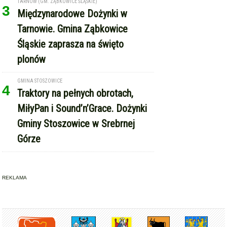
TARNÓW (GM. ZĄBKOWICE ŚLĄSKIE)
3
Międzynarodowe Dożynki w
Tarnowie. Gmina Ząbkowice
Śląskie zaprasza na święto
plonów
GMINA STOSZOWICE
4
Traktory na pełnych obrotach,
MiłyPan i Sound’n’Grace. Dożynki
Gminy Stoszowice w Srebrnej
Górze
REKLAMA