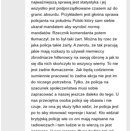
najważniejszą sprawą jest statystyka i jej
wszystko jest podporządkowane czasem aż do
granic absurdu. Przykładem jest głośna sprawa
policjanta na południu Polski który sam siebie
ukarał mandatem aby wyrobić normę
mandatów. Rzecznik komendanta potem
tłumaczył, że to był taki żart. Można by rzec że
jaka policja takie żarty. A zwrotu, że tak pracują
jakie mają rozkazy to używali niemieccy
zbrodniarze hitlerowcy na swoją obronę a jak to
się dla nich skończyło to wszyscy wiemy. To nie
jest żadne tłumaczenie. Jak będą codziennie
sumiennie pracować to żadna akcja nie jest im
do niczego potrzebna. Tylko, że policja na
szacunek społeczeństwa musi sobie
zapracować a naszej jeszcze daleko do tego. U
nas przeciętna osoba policji się obawia i nie
czuje, że ona jej służy tylko widzi, że policja jest
po to aby stosować represje i karać. Kto widział
brytyjską policję wie co oni mają napisane na
radiowozach i tam ludzie w to wierzą co jest
napisane. U nas jeszcze długo będzie tak jak