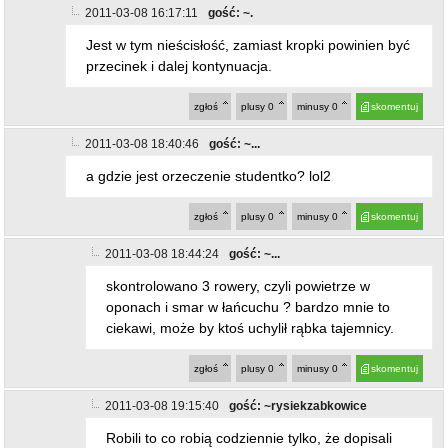
2011-03-08 16:17:11
gość: ~.
Jest w tym nieścisłość, zamiast kropki powinien być
przecinek i dalej kontynuacja.
zgłoś
plusy
0
minusy
0
skomentuj
2011-03-08 18:40:46
gość: ~...
a gdzie jest orzeczenie studentko? lol2
zgłoś
plusy
0
minusy
0
skomentuj
2011-03-08 18:44:24
gość: ~...
skontrolowano 3 rowery, czyli powietrze w
oponach i smar w łańcuchu ? bardzo mnie to
ciekawi, może by ktoś uchylił rąbka tajemnicy.
zgłoś
plusy
0
minusy
0
skomentuj
2011-03-08 19:15:40
gość: ~rysiekzabkowice
Robili to co robią codziennie tylko, że dopisali