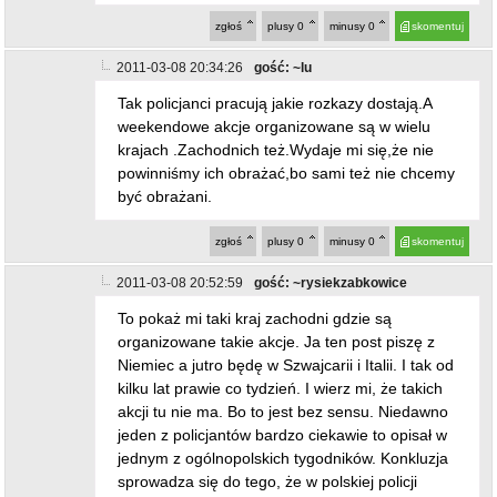
zgłoś
plusy
0
minusy
0
skomentuj
2011-03-08 20:34:26
gość: ~lu
Tak policjanci pracują jakie rozkazy dostają.A
weekendowe akcje organizowane są w wielu
krajach .Zachodnich też.Wydaje mi się,że nie
powinniśmy ich obrażać,bo sami też nie chcemy
być obrażani.
zgłoś
plusy
0
minusy
0
skomentuj
2011-03-08 20:52:59
gość: ~rysiekzabkowice
To pokaż mi taki kraj zachodni gdzie są
organizowane takie akcje. Ja ten post piszę z
Niemiec a jutro będę w Szwajcarii i Italii. I tak od
kilku lat prawie co tydzień. I wierz mi, że takich
akcji tu nie ma. Bo to jest bez sensu. Niedawno
jeden z policjantów bardzo ciekawie to opisał w
jednym z ogólnopolskich tygodników. Konkluzja
sprowadza się do tego, że w polskiej policji