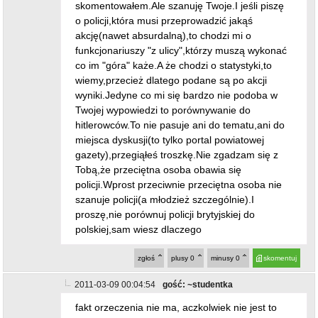
skomentowałem.Ale szanuję Twoje.I jeśli piszę
o policji,która musi przeprowadzić jakąś
akcję(nawet absurdalną),to chodzi mi o
funkcjonariuszy "z ulicy",którzy muszą wykonać
co im "góra" każe.A że chodzi o statystyki,to
wiemy,przecież dlatego podane są po akcji
wyniki.Jedyne co mi się bardzo nie podoba w
Twojej wypowiedzi to porównywanie do
hitlerowców.To nie pasuje ani do tematu,ani do
miejsca dyskusji(to tylko portal powiatowej
gazety),przegiąłeś troszkę.Nie zgadzam się z
Tobą,że przeciętna osoba obawia się
policji.Wprost przeciwnie przeciętna osoba nie
szanuje policji(a młodzież szczególnie).I
proszę,nie porównuj policji brytyjskiej do
polskiej,sam wiesz dlaczego
zgłoś
plusy
0
minusy
0
skomentuj
2011-03-09 00:04:54
gość: ~studentka
fakt orzeczenia nie ma, aczkolwiek nie jest to