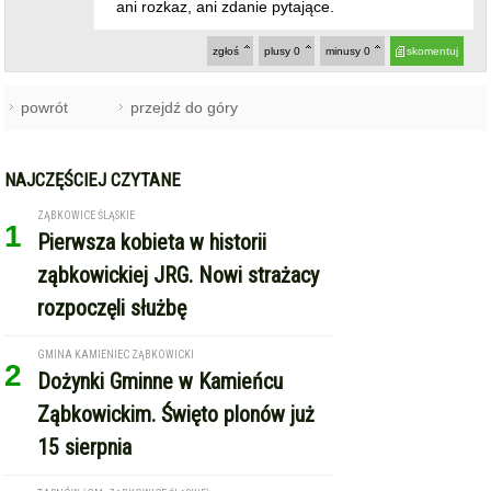
ani rozkaz, ani zdanie pytające.
zgłoś
plusy
0
minusy
0
skomentuj
powrót
przejdź do góry
NAJCZĘŚCIEJ CZYTANE
ZĄBKOWICE ŚLĄSKIE
1
Pierwsza kobieta w historii
ząbkowickiej JRG. Nowi strażacy
rozpoczęli służbę
GMINA KAMIENIEC ZĄBKOWICKI
2
Dożynki Gminne w Kamieńcu
Ząbkowickim. Święto plonów już
15 sierpnia