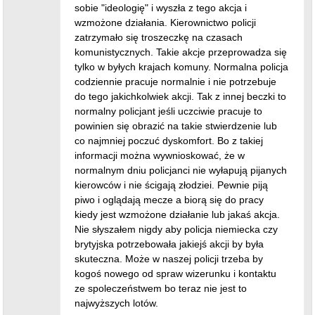
sobie "ideologię" i wyszła z tego akcja i
wzmożone działania. Kierownictwo policji
zatrzymało się troszeczkę na czasach
komunistycznych. Takie akcje przeprowadza się
tylko w byłych krajach komuny. Normalna policja
codziennie pracuje normalnie i nie potrzebuje
do tego jakichkolwiek akcji. Tak z innej beczki to
normalny policjant jeśli uczciwie pracuje to
powinien się obrazić na takie stwierdzenie lub
co najmniej poczuć dyskomfort. Bo z takiej
informacji można wywnioskować, że w
normalnym dniu policjanci nie wyłapują pijanych
kierowców i nie ścigają złodziei. Pewnie piją
piwo i oglądają mecze a biorą się do pracy
kiedy jest wzmożone działanie lub jakaś akcja.
Nie słyszałem nigdy aby policja niemiecka czy
brytyjska potrzebowała jakiejś akcji by była
skuteczna. Może w naszej policji trzeba by
kogoś nowego od spraw wizerunku i kontaktu
ze spoleczeństwem bo teraz nie jest to
najwyższych lotów.