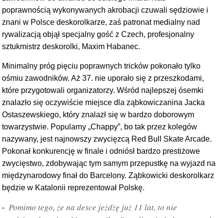
poprawnością wykonywanych akrobacji czuwali sędziowie i
znani w Polsce deskorolkarze, zaś patronat medialny nad
rywalizacją objął specjalny gość z Czech, profesjonalny
sztukmistrz deskorolki, Maxim Habanec.
Minimalny próg pięciu poprawnych tricków pokonało tylko
ośmiu zawodników. Aż 37. nie uporało się z przeszkodami,
które przygotowali organizatorzy. Wśród najlepszej ósemki
znalazło się oczywiście miejsce dla ząbkowiczanina Jacka
Ostaszewskiego, który znalazł się w bardzo doborowym
towarzystwie. Popularny „Chappy”, bo tak przez kolegów
nazywany, jest najnowszy zwycięzcą Red Bull Skate Arcade.
Pokonał konkurencję w finale i odniósł bardzo prestiżowe
zwycięstwo, zdobywając tym samym przepustkę na wyjazd na
międzynarodowy finał do Barcelony. Ząbkowicki deskorolkarz
będzie w Katalonii reprezentował Polskę.
Pomimo tego, że na desce jeżdżę już 11 lat, to nie
-