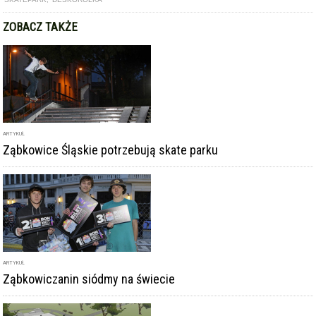
ZOBACZ TAKŻE
ARTYKUŁ
Ząbkowice Śląskie potrzebują skate parku
ARTYKUŁ
Ząbkowiczanin siódmy na świecie