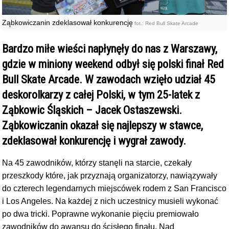
Ząbkowiczanin zdeklasował konkurencję
fot.: Red Bull Skate Arcade
Bardzo miłe wieści napłynęły do nas z Warszawy,
gdzie w miniony weekend odbył się polski finał Red
Bull Skate Arcade. W zawodach wzięło udział 45
deskorolkarzy z całej Polski, w tym 25-latek z
Ząbkowic Śląskich – Jacek Ostaszewski.
Ząbkowiczanin okazał się najlepszy w stawce,
zdeklasował konkurencję i wygrał zawody.
Na 45 zawodników, którzy stanęli na starcie, czekały
przeszkody które, jak przyznają organizatorzy, nawiązywały
do czterech legendarnych miejscówek rodem z San Francisco
i Los Angeles. Na każdej z nich uczestnicy musieli wykonać
po dwa tricki. Poprawne wykonanie pięciu premiowało
zawodników do awansu do ścisłego finału. Nad