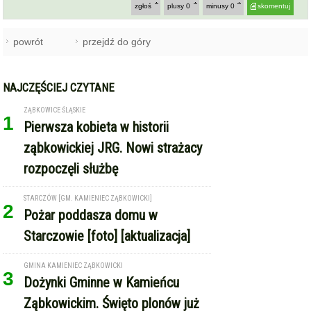
zgłoś
plusy
0
minusy
0
skomentuj
powrót
przejdź do góry
NAJCZĘŚCIEJ CZYTANE
ZĄBKOWICE ŚLĄSKIE
1
Pierwsza kobieta w historii
ząbkowickiej JRG. Nowi strażacy
rozpoczęli służbę
STARCZÓW [GM. KAMIENIEC ZĄBKOWICKI]
2
Pożar poddasza domu w
Starczowie [foto] [aktualizacja]
GMINA KAMIENIEC ZĄBKOWICKI
3
Dożynki Gminne w Kamieńcu
Ząbkowickim. Święto plonów już