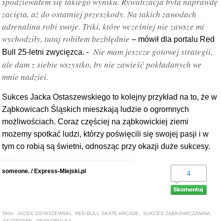
spodziewałem się takiego wyniku. Rywalizacja była naprawdę
zacięta, aż do ostatniej przeszkody. Na takich zawodach
adrenalina robi swoje. Triki, które wcześniej nie zawsze mi
wychodziły, tutaj robiłem bezbłędnie
– mówił dla portalu Red
Nie mam jeszcze gotowej strategii,
Bull 25-letni zwycięzca. -
ale dam z siebie wszystko, by nie zawieść pokładanych we
mnie nadziei.
Sukces Jacka Ostaszewskiego to kolejny przykład na to, że w
Ząbkowicach Śląskich mieszkają ludzie o ogromnych
możliwościach. Coraz częściej na ząbkowickiej ziemi
możemy spotkać ludzi, którzy poświęcili się swojej pasji i w
tym co robią są świetni, odnosząc przy okazji duże sukcesy.
someone. / Express-MIejski.pl
4
TAGI:
JACEK OSTASZEWSKI
,
RED BULL SKATE ARCADE
,
SUKCES ZĄBKOWICZANINA
,
SKATEPARK
,
DESKOROLKA