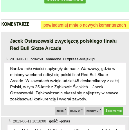
KOMENTARZE
powiadamiaj mnie o nowych komentarzach
Jacek Ostaszewski zwycięzcą polskiego finału
Red Bull Skate Arcade
2013-06-11 15:04:59
someone. / Express-MIejski.pl
Bardzo miłe wieści napłynęły do nas z Warszawy, gdzie w
miniony weekend odbył się polski finał Red Bull Skate
Arcade. W zawodach wzięło udział 45 deskorolkarzy z całej
Polski, w tym 25-latek z Ząbkowic Śląskich – Jacek
Ostaszewski. Ząbkowiczanin okazał się najlepszy w stawce,
zdeklasował konkurencję i wygrał zawody.
zgłoś
plusy
0
minusy
0
skomentuj
2013-06-11 16:18:00
gość: ~jonas