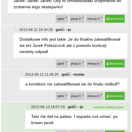
Jacek! Jacek! Jacek! Oby to zmobilizowało urzędników do
zrobienia tego skateparku!
zgłoś
plusy
0
minusy
0
skomentuj
2013-06-11 16:34:28
gość: ~ja
Dodatkowe info jest takie ,że do finałów zakwalifikował
sie też Jurek Poleszczuk ale z powodu kontuzji
niestety odpadł.
zgłoś
plusy
0
minusy
0
skomentuj
2013-06-12 11:46:35
gość: ~monia
a konddzio nie zakwalifikowal sie do finalu redbull?
zgłoś
plusy
0
minusy
0
skomentuj
2013-06-13 18:07:24
gość: ~jo
ostatnio dodany post
Tato nie dał na paliwo. I wypada coś umieć. ps
brawo jacek