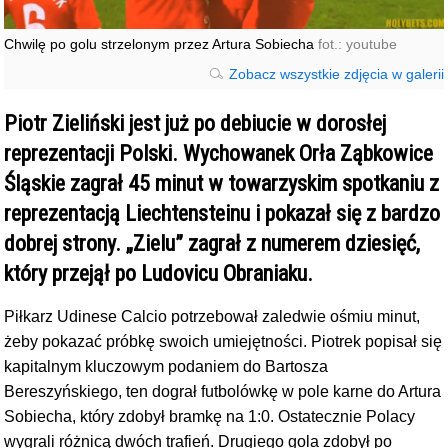
Chwilę po golu strzelonym przez Artura Sobiecha
fot.: youtube
Zobacz wszystkie zdjęcia w galerii
Piotr Zieliński jest już po debiucie w dorosłej
reprezentacji Polski. Wychowanek Orła Ząbkowice
Śląskie zagrał 45 minut w towarzyskim spotkaniu z
reprezentacją Liechtensteinu i pokazał się z bardzo
dobrej strony. „Zielu” zagrał z numerem dziesięć,
który przejął po Ludovicu Obraniaku.
Piłkarz Udinese Calcio potrzebował zaledwie ośmiu minut,
żeby pokazać próbkę swoich umiejętności. Piotrek popisał się
kapitalnym kluczowym podaniem do Bartosza
Bereszyńskiego, ten dograł futbolówkę w pole karne do Artura
Sobiecha, który zdobył bramkę na 1:0. Ostatecznie Polacy
wygrali różnicą dwóch trafień. Drugiego gola zdobył po