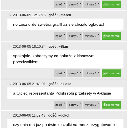
zgłoś
plusy
0
minusy
0
skomentuj
2013-06-05 12:17:15
gość: ~marek
no żesz qrde swietna gra!!! az sie chcialo ogladac!
zgłoś
plusy
0
minusy
0
skomentuj
2013-06-05 18:10:34
gość: ~Stan
spokojnie, zobaczymy co pokaże z klasowym
przeciwnikiem
zgłoś
plusy
0
minusy
0
skomentuj
2013-06-05 21:41:01
gość: ~aklasa
a Ojciec reprezentanta Polski robi przekrety w A-klasie
zgłoś
plusy
0
minusy
0
skomentuj
2013-06-06 11:02:43
gość: ~dokol
czy unia ma już po dwie koszulki na mecz przygotowane