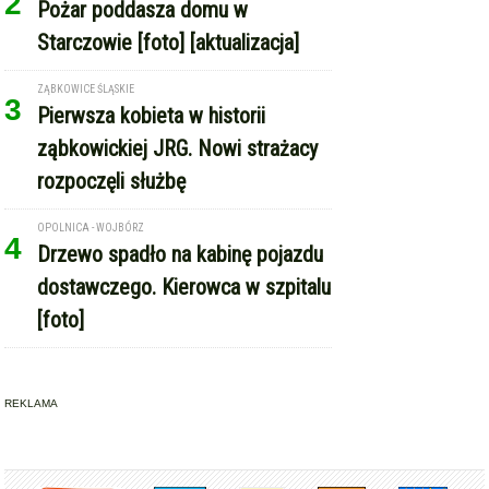
2
Pożar poddasza domu w
Starczowie [foto] [aktualizacja]
ZĄBKOWICE ŚLĄSKIE
3
Pierwsza kobieta w historii
ząbkowickiej JRG. Nowi strażacy
rozpoczęli służbę
OPOLNICA - WOJBÓRZ
4
Drzewo spadło na kabinę pojazdu
dostawczego. Kierowca w szpitalu
[foto]
REKLAMA