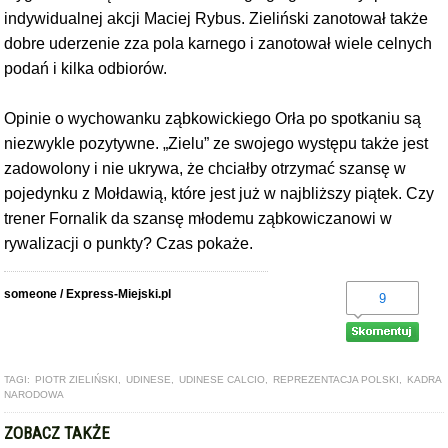
indywidualnej akcji Maciej Rybus. Zieliński zanotował także
dobre uderzenie zza pola karnego i zanotował wiele celnych
podań i kilka odbiorów.
Opinie o wychowanku ząbkowickiego Orła po spotkaniu są
niezwykle pozytywne. „Zielu” ze swojego występu także jest
zadowolony i nie ukrywa, że chciałby otrzymać szansę w
pojedynku z Mołdawią, które jest już w najbliższy piątek. Czy
trener Fornalik da szansę młodemu ząbkowiczanowi w
rywalizacji o punkty? Czas pokaże.
someone / Express-Miejski.pl
9
TAGI:
PIOTR ZIELIŃSKI
,
UDINESE
,
UDINESE CALCIO
,
REPREZENTACJA POLSKI
,
KADRA
NARODOWA
ZOBACZ TAKŻE