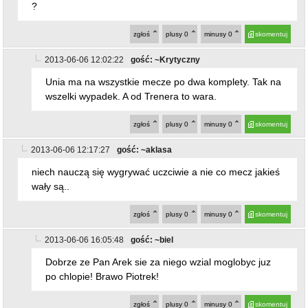
?
zgłoś
plusy
0
minusy
0
skomentuj
2013-06-06 12:02:22
gość: ~Krytyczny
Unia ma na wszystkie mecze po dwa komplety. Tak na
wszelki wypadek. A od Trenera to wara.
zgłoś
plusy
0
minusy
0
skomentuj
2013-06-06 12:17:27
gość: ~aklasa
niech nauczą się wygrywać uczciwie a nie co mecz jakieś
wały są..
zgłoś
plusy
0
minusy
0
skomentuj
2013-06-06 16:05:48
gość: ~biel
Dobrze ze Pan Arek sie za niego wzial moglobyc juz
po chlopie! Brawo Piotrek!
zgłoś
plusy
0
minusy
0
skomentuj