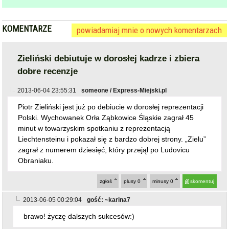
KOMENTARZE
powiadamiaj mnie o nowych komentarzach
Zieliński debiutuje w dorosłej kadrze i zbiera
dobre recenzje
2013-06-04 23:55:31
someone / Express-Miejski.pl
Piotr Zieliński jest już po debiucie w dorosłej reprezentacji
Polski. Wychowanek Orła Ząbkowice Śląskie zagrał 45
minut w towarzyskim spotkaniu z reprezentacją
Liechtensteinu i pokazał się z bardzo dobrej strony. „Zielu”
zagrał z numerem dziesięć, który przejął po Ludovicu
Obraniaku.
zgłoś
plusy
0
minusy
0
skomentuj
2013-06-05 00:29:04
gość: ~karina7
brawo! życzę dalszych sukcesów:)