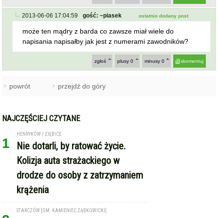
2013-06-06 17:04:59
gość: ~piasek
ostatnio dodany post
może ten mądry z barda co zawsze miał wiele do
napisania napisałby jak jest z numerami zawodników?
zgłoś
plusy
0
minusy
0
skomentuj
powrót
przejdź do góry
NAJCZĘŚCIEJ CZYTANE
HENRYKÓW / ZIĘBICE
1
Nie dotarli, by ratować życie.
Kolizja auta strażackiego w
drodze do osoby z zatrzymaniem
krążenia
STARCZÓW [GM. KAMIENIEC ZĄBKOWICKI]