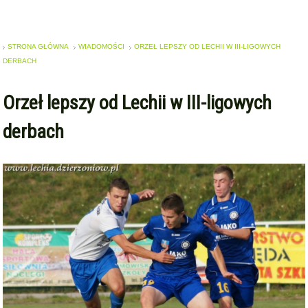
STRONA GŁÓWNA
WIADOMOŚCI
ORZEŁ LEPSZY OD LECHII W III-LIGOWYCH
DERBACH
Orzeł lepszy od Lechii w III-ligowych
derbach