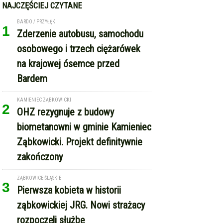
NAJCZĘŚCIEJ CZYTANE
BARDO / PRZYŁĘK
1
Zderzenie autobusu, samochodu
osobowego i trzech ciężarówek
na krajowej ósemce przed
Bardem
KAMIENIEC ZĄBKOWICKI
2
OHZ rezygnuje z budowy
biometanowni w gminie Kamieniec
Ząbkowicki. Projekt definitywnie
zakończony
ZĄBKOWICE ŚLĄSKIE
3
Pierwsza kobieta w historii
ząbkowickiej JRG. Nowi strażacy
rozpoczęli służbę