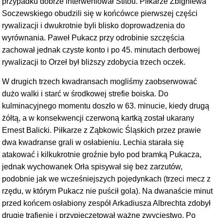
przypadku dobrze interweniował Stitou. Piłkarze Zbigniewa
Soczewskiego obudzili się w końcówce pierwszej części
rywalizacji i dwukrotnie byli blisko doprowadzenia do
wyrównania. Paweł Pukacz przy odrobinie szczęścia
zachował jednak czyste konto i po 45. minutach derbowej
rywalizacji to Orzeł był bliższy zdobycia trzech oczek.
W drugich trzech kwadransach mogliśmy zaobserwować
dużo walki i starć w środkowej strefie boiska. Do
kulminacyjnego momentu doszło w 63. minucie, kiedy drugą
żółtą, a w konsekwencji czerwoną kartką został ukarany
Ernest Balicki. Piłkarze z Ząbkowic Śląskich przez prawie
dwa kwadranse grali w osłabieniu. Lechia starała się
atakować i kilkukrotnie groźnie było pod bramką Pukacza,
jednak wychowanek Orła spisywał się bez zarzutów,
podobnie jak we wcześniejszych pojedynkach (trzeci mecz z
rzędu, w którym Pukacz nie puścił gola). Na dwanaście minut
przed końcem osłabiony zespół Arkadiusza Albrechta zdobył
drugie trafienie i przypieczętował ważne zwycięstwo. Po