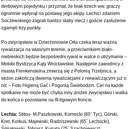
derbowym pojedynku i przyznał, że brak trzech ww. graczy
ogromnie wpłynął na postawę jego ekipy. Lechici zdaniem
Soczewskiego zagrali bardzo słaby mecz i goście zasłużenie
zgarnęli trzy punkty.
Po zwycięstwie w Dzierżoniowie Orła czeka teraz ważna
rywalizacja na własnym terenie, a przeciwnikiem biało-
niebieskich będzie bezpośredni rywal w walce o utrzymanie –
Motobi Bystrzyca Kąty Wrocławskie. Następnie zawodnicy z
miasta Frenkensteina zmierzą się z Polonią Trzebnica, a
sezon zakończą dwiema rywalizacjami z niewalczącymi już o
nic – Foto Higieną Gać i Pogonią Świebodzin. Cel na każde
spotkanie nie może być chyba inny aniżeli zwycięstwo i walka
do końca o pozostanie na III-ligowym froncie.
Lechia:
Stitou- M.Paszkowski, Kornecki (60` Tyc), Górski,
Kret, Korkuś, Majewski, Radziszewski (65` Lechocki),
Śmiałowski, Tobiasz, Kuriata (75` Szachniewicz)