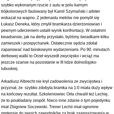
szybko wykonanym rzucie z autu w polu karnym
trójkolorowych faulowany był Kamil Szymański i arbiter
wskazał na wapno. Z jedenastu metrów nie pomylił się
Łukasz Deneka, który zmylił bramkarza dzierżoniowian i
pewnym uderzeniem ustalił wynik konfrontacji. W ostatnim
kwadransie, jak na derby przystało, byliśmy świadkami kilku
zamieszek i przepychanek. Ostatecznie sędzia zdołał
zapanować nad boiskowymi wydarzeniami. Po 90. minutach
derbowej walki to Orzeł wyszedł zwycięsko i wciąż ma
jeszcze szanse na pozostanie w III lidze dolnośląsko-
lubuskiej.
Arkadiusz Albrecht nie krył zadowolenia ze zwycięstwa i
przyznał, że szybko zdobyta bramka na 1:0 miała duży wpływ
na końcowy rezultat. Szkoleniowiec Orła chwalił też Lechię,
że to poukładany zespół. Nieco inne zdanie o tym pojedynku
miał Zbigniew Soczewski. Trener Lechii miał ogromne
pretensje do swoich zawodników za brak zaangażowania w