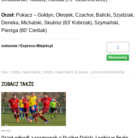
Orzeł:
Pukacz – Gołdyn, Okrojek, Czachor, Balicki, Szydziak,
Deneka, Michalski, Skubisz (63’ Kobrzak), Szymański,
Pierzga (80’ Cieślak)
someone / Express-Miejski.pl
1
TAGI:
ORZEŁ ZĄBKOWICE
,
ORZEŁ ZĄBKOWICE ŚLĄSKIE
,
LECHIA DZIERŻONIÓW
ZOBACZ TAKŻE
ARTYKUŁ
Orzeł odpadł z rozgrywek o Puchar Polski, Lechia w finale