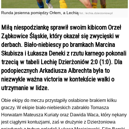
Runda jesienna pomiędzy Orłem, a Lechią
fot.: lechia.dzierzoniow.pl
Miłą niespodziankę sprawił swoim kibicom Orzeł
Ząbkowice Śląskie, który okazał się zwycięski w
derbach. Biało-niebiescy po bramkach Marcina
Skubisza i Łukasza Deneki z rzutu karnego pokonali
trzecią w tabeli Lechię Dzierżoniów 2:0 (1:0). Dla
podopiecznych Arkadiusza Albrechta była to
niezwykle ważna victoria w kontekście walki o
utrzymanie w lidze.
Obie ekipy do meczu przystąpiły osłabione brakiem kilku
graczy. W ekipie biało-niebieskich zabrakło Tomasza
Horwatam Mateusza Kuriaty oraz Dawida Waca, który nękany
jest ciągłymi kontuzjami, zaś w drużynie z Dzierżoniowa