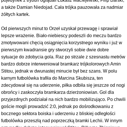
pojedynek z trybun oglądali Łukasz Maciejewski, Filip Barski,
a także Damian Niedojad. Cała trójka pauzowała za nadmiar
żółtych kartek.
Od pierwszych minut to Orzeł uzyskał przewagę i sprawiał
lepsze wrażenie. Biało-niebiescy podeszli do meczu bardzo
zmotywowani chęcią osiągnięcia korzystnego wyniku i już w
pierwszym kwadransie gry stworzyli sobie dwie dobre
sytuacje do zdobycia gola. Raz po strzale z szesnastu metrów
bardzo dobrze interweniował bramkarz trójkolorowych Amin
Stitou, jednak w dwunastej minucie był bez szans. W polu
karnym futbolówka trafiła do Marcina Skubisza, ten
zdecydował się na uderzenie, piłka odbiła się jeszcze od nogi
obrońcy i zaskoczyła bramkarza dzierżoniowian. Gol dla
przyjezdnych podziałał na nich bardzo mobilizująco. Po chwili
goście mogli prowadzić 2:0, jednak po dośrodkowaniu z
bocznego sektora boiska i uderzeniu z bliskiej odległości
futbolówka przeszłą nad poprzeczką bramki Lechii. W innym