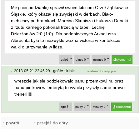
Miłą niespodziankę sprawił swoim kibicom Orzeł Ząbkowice
Śląskie, który okazał się zwycięski w derbach. Biało-
niebiescy po bramkach Marcina Skubisza i Łukasza Deneki
z rzutu karnego pokonali trzecią w tabeli Lechię
Dzierżoniów 2:0 (1:0). Dla podopiecznych Arkadiusza
Albrechta była to niezwykle ważna victoria w kontekście
walki o utrzymanie w lidze.
zgłoś
plusy
0
minusy
0
skomentuj
2013-05-21 22:46:29
gość: ~kibic
ostatnio dodany post
wreszcie jak sie podziekowalo panu przemkowi m. oraz
panu piotrowi w. emerytą to wyniki przyszly same brawo
trener!!!!!
zgłoś
plusy
0
minusy
0
skomentuj
powrót
przejdź do góry