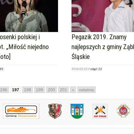
osenki polskiej i
Pegazik 2019. Znamy
pt. „Miłość niejedno
najlepszych z gminy Zą
foto]
Śląskie
 65
2019-02-22
/ zdjęć 22
196
197
198
199
200
201
»
ostatnia