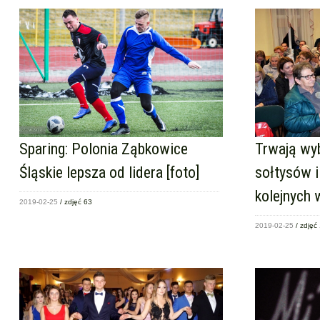
Sparing: Polonia Ząbkowice
Trwają wy
Śląskie lepsza od lidera [foto]
sołtysów i
kolejnych 
2019-02-25
/ zdjęć 63
2019-02-25
/ zdjęć