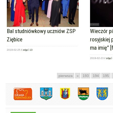
Bal studniówkowy uczniów ZSP
Wieczór pi
Ziębice
rosyjskiej 
ma imię” [
2019-02-25
/ zdjęć 13
2019-02-23
/ zdjęć
pierwsza
«
193
194
195