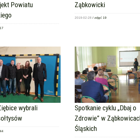
jekt Powiatu
Ząbkowicki
iego
2019-02-28
/ zdjęć 19
 17
iębice wybrali
Spotkanie cyklu „Dbaj o
sołtysów
Zdrowie” w Ząbkowicac
Śląskich
 44