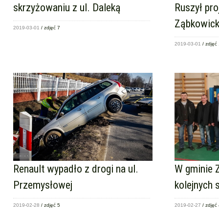
skrzyżowaniu z ul. Daleką
Ruszył pro
Ząbkowick
2019-03-01
/ zdjęć 7
2019-03-01
/ zdjęć
Renault wypadło z drogi na ul.
W gminie Z
Przemysłowej
kolejnych 
2019-02-28
/ zdjęć 5
2019-02-27
/ zdjęć