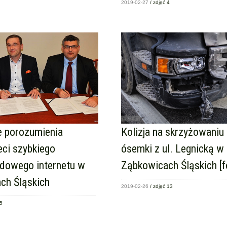
2019-02-27
/ zdjęć 4
e porozumienia
Kolizja na skrzyżowaniu 
ci szybkiego
ósemki z ul. Legnicką w
dowego internetu w
Ząbkowicach Śląskich [f
ch Śląskich
2019-02-26
/ zdjęć 13
 5