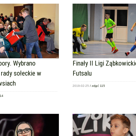
bory. Wybrano
Finały II Ligi Ząbkowickie
 rady sołeckie w
Futsalu
wsiach
2019-02-25
/ zdjęć 115
 14