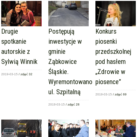
Drugie
Postępują
Konkurs
spotkanie
inwestycje w
piosenki
autorskie z
gminie
przedszkolnej
Sylwią Winnik
Ząbkowice
pod hasłem
Śląskie.
„Zdrowie w
2019-03-15
/ zdjęć 32
Wyremontowano
piosence”
ul. Szpitalną
2019-03-15
/ zdjęć 69
2019-03-15
/ zdjęć 28