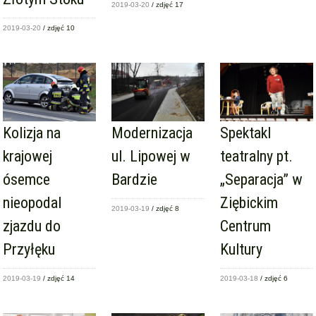
2019-03-20
/ zdjęć 17
2019-03-20
/ zdjęć 10
Kolizja na
Modernizacja
Spektakl
krajowej
ul. Lipowej w
teatralny pt.
ósemce
Bardzie
„Separacja” w
nieopodal
Ziębickim
2019-03-19
/ zdjęć 8
zjazdu do
Centrum
Przyłęku
Kultury
2019-03-19
/ zdjęć 14
2019-03-18
/ zdjęć 6