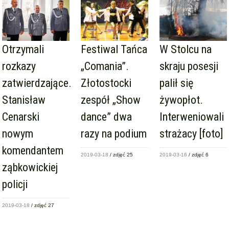
Otrzymali
Festiwal Tańca
W Stolcu na
rozkazy
„Comania”.
skraju posesji
zatwierdzające.
Złotostocki
palił się
Stanisław
zespół „Show
żywopłot.
Cenarski
dance” dwa
Interweniowali
nowym
razy na podium
strażacy [foto]
komendantem
2019-03-18
/ zdjęć 25
2019-03-16
/ zdjęć 6
ząbkowickiej
policji
2019-03-18
/ zdjęć 27