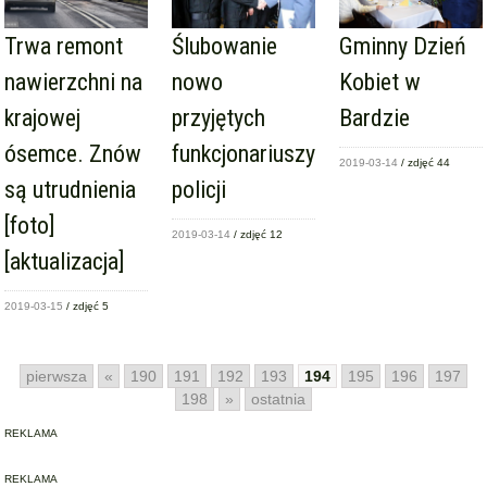
Trwa remont
Ślubowanie
Gminny Dzień
nawierzchni na
nowo
Kobiet w
krajowej
przyjętych
Bardzie
ósemce. Znów
funkcjonariuszy
2019-03-14
/ zdjęć 44
są utrudnienia
policji
[foto]
2019-03-14
/ zdjęć 12
[aktualizacja]
2019-03-15
/ zdjęć 5
pierwsza
«
190
191
192
193
194
195
196
197
198
»
ostatnia
REKLAMA
REKLAMA