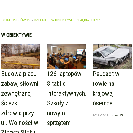
STRONA GŁÓWNA
GALERIE
W OBIEKTYWIE - ZDJĘCIA I FILMY
W OBIEKTYWIE
Budowa placu
126 laptopów i
Peugeot w
zabaw, siłowni
8 tablic
rowie na
zewnętrznej i
interaktywnych.
krajowej
ścieżki
Szkoły z
ósemce
zdrowia przy
nowym
2019-03-19
/ zdjęć 15
ul. Wolności w
sprzętem
Złotym Stoku