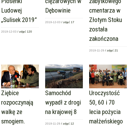
Piosenki
ciężarowych w
zabytkowego
Ludowej
Dębowinie
cmentarza w
„Sulisek 2019”
Złotym Stoku
2019-12-03
/ zdjęć 17
została
2019-12-03
/ zdjęć 120
zakończona
2019-11-29
/ zdjęć 21
Ziębice
Samochód
Uroczystość
rozpoczynają
wypadł z drogi
50, 60 i 70
walkę ze
na krajowej 8
lecia pożycia
smogiem.
małżeńskiego
2019-11-29
/ zdjęć 12