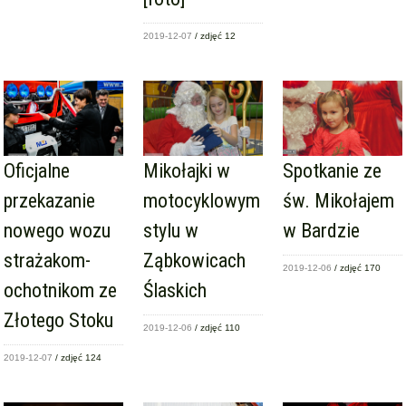
2019-12-07
/ zdjęć 12
Oficjalne
Mikołajki w
Spotkanie ze
przekazanie
motocyklowym
św. Mikołajem
nowego wozu
stylu w
w Bardzie
strażakom-
Ząbkowicach
2019-12-06
/ zdjęć 170
ochotnikom ze
Ślaskich
Złotego Stoku
2019-12-06
/ zdjęć 110
2019-12-07
/ zdjęć 124