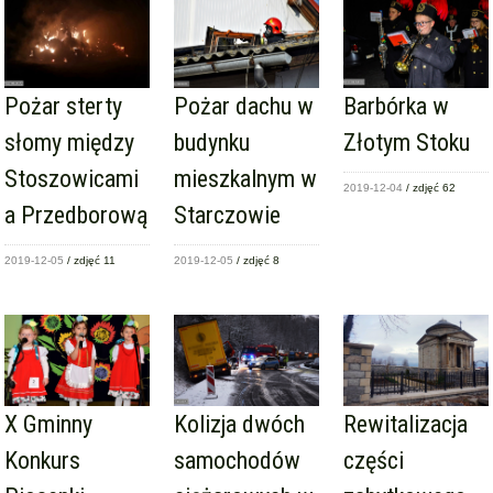
Pożar sterty
Pożar dachu w
Barbórka w
słomy między
budynku
Złotym Stoku
Stoszowicami
mieszkalnym w
2019-12-04
/ zdjęć 62
a Przedborową
Starczowie
2019-12-05
/ zdjęć 11
2019-12-05
/ zdjęć 8
X Gminny
Kolizja dwóch
Rewitalizacja
Konkurs
samochodów
części