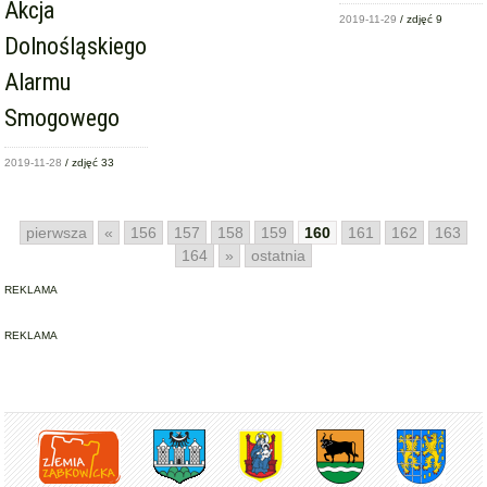
Akcja
2019-11-29
/ zdjęć 9
Dolnośląskiego
Alarmu
Smogowego
2019-11-28
/ zdjęć 33
pierwsza
«
156
157
158
159
160
161
162
163
164
»
ostatnia
REKLAMA
REKLAMA