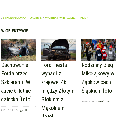
STRONA GŁÓWNA
GALERIE
W OBIEKTYWIE - ZDJĘCIA I FILMY
W OBIEKTYWIE
Dachowanie
Ford Fiesta
Rodzinny Bieg
Forda przed
wypadł z
Mikołajkowy w
Szklarami. W
krajowej 46
Ząbkowicach
aucie 6-letnie
między Złotym
Śląskich [foto]
dziecko [foto]
Stokiem a
2019-12-07
/ zdjęć 256
Mąkolnem
2019-12-08
/ zdjęć 10
[foto]