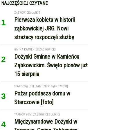
NAJCZĘŚCIEJ CZYTANE
ZĄBKOWICE ŚLĄSKIE
Pierwsza kobieta w historii
1
ząbkowickiej JRG. Nowi
strażacy rozpoczęli służbę
GMINA KAMIENIEC ZĄBKOWICKI
Dożynki Gminne w Kamieńcu
2
Ząbkowickim. Święto plonów już
15 sierpnia
STARCZÓW [GM. KAMIENIEC ZĄBKOWICKI]
Pożar poddasza domu w
3
Starczowie [foto]
TARNÓW (GM. ZĄBKOWICE ŚLĄSKIE)
Międzynarodowe Dożynki w
4