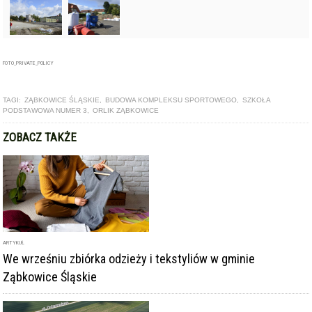
FOTO_PRIVATE_POLICY
TAGI:
ZĄBKOWICE ŚLĄSKIE
,
BUDOWA KOMPLEKSU SPORTOWEGO
,
SZKOŁA
PODSTAWOWA NUMER 3
,
ORLIK ZĄBKOWICE
ZOBACZ TAKŻE
ARTYKUŁ
We wrześniu zbiórka odzieży i tekstyliów w gminie
Ząbkowice Śląskie