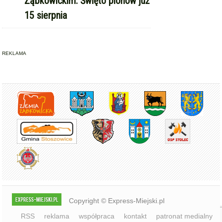
Ząbkowickim. Święto plonów już
15 sierpnia
REKLAMA
Copyright © Express-Miejski.pl
RSS
reklama
współpraca
kontakt
patronat medialny