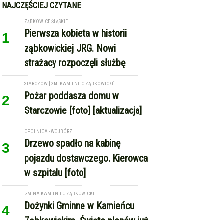
NAJCZĘŚCIEJ CZYTANE
ZĄBKOWICE ŚLĄSKIE
Pierwsza kobieta w historii
1
ząbkowickiej JRG. Nowi
strażacy rozpoczęli służbę
STARCZÓW [GM. KAMIENIEC ZĄBKOWICKI]
Pożar poddasza domu w
2
Starczowie [foto] [aktualizacja]
OPOLNICA - WOJBÓRZ
Drzewo spadło na kabinę
3
pojazdu dostawczego. Kierowca
w szpitalu [foto]
GMINA KAMIENIEC ZĄBKOWICKI
Dożynki Gminne w Kamieńcu
4