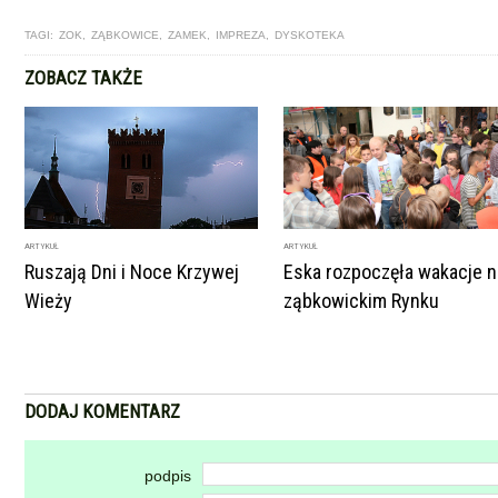
TAGI:
ZOK
,
ZĄBKOWICE
,
ZAMEK
,
IMPREZA
,
DYSKOTEKA
ZOBACZ TAKŻE
ARTYKUŁ
ARTYKUŁ
Ruszają Dni i Noce Krzywej
Eska rozpoczęła wakacje n
Wieży
ząbkowickim Rynku
DODAJ KOMENTARZ
podpis