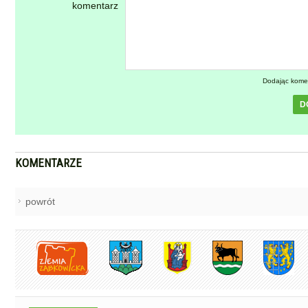
komentarz
Dodając kome
D
KOMENTARZE
powrót