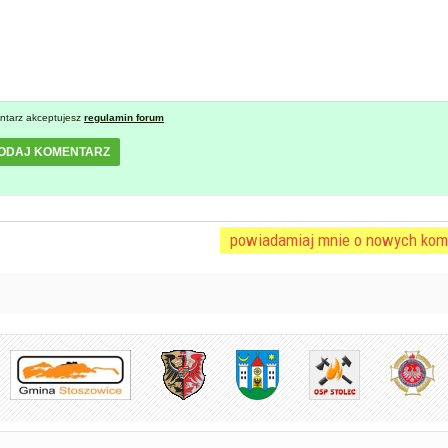
ntarz akceptujesz
regulamin forum
ODAJ KOMENTARZ
powiadamiaj mnie o nowych kom