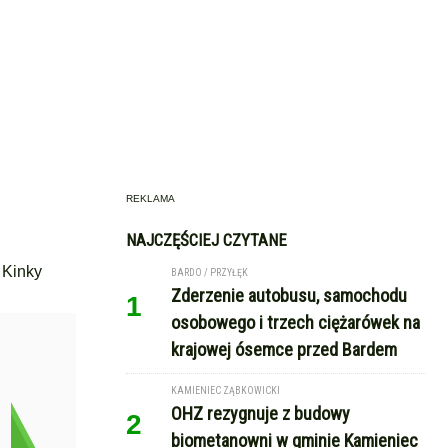
REKLAMA
NAJCZĘŚCIEJ CZYTANE
 Kinky
BARDO / PRZYŁĘK
Zderzenie autobusu, samochodu
1
osobowego i trzech ciężarówek na
krajowej ósemce przed Bardem
KAMIENIEC ZĄBKOWICKI
OHZ rezygnuje z budowy
2
biometanowni w gminie Kamieniec