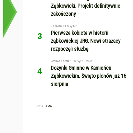
Ząbkowicki. Projekt definitywnie
zakończony
ZĄBKOWICE ŚLĄSKIE
Pierwsza kobieta w historii
3
ząbkowickiej JRG. Nowi strażacy
rozpoczęli służbę
GMINA KAMIENIEC ZĄBKOWICKI
Dożynki Gminne w Kamieńcu
4
Ząbkowickim. Święto plonów już 15
sierpnia
REKLAMA