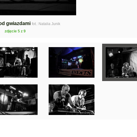
od gwiazdami
fot.: Natalia Junik
zdjęcie 5 z 9