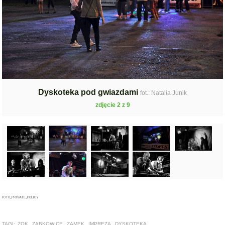
Dyskoteka pod gwiazdami
fot.: Natalia Junik
zdjęcie 2 z 9
FOTO_PRIVATE_POLICY
TAGI:
ZOK
,
ZĄBKOWICE
,
ZAMEK
,
IMPREZA
,
DYSKOTEKA