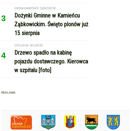
GMINA KAMIENIEC ZĄBKOWICKI
Dożynki Gminne w Kamieńcu
3
Ząbkowickim. Święto plonów już
15 sierpnia
OPOLNICA - WOJBÓRZ
Drzewo spadło na kabinę
4
pojazdu dostawczego. Kierowca
w szpitalu [foto]
REKLAMA