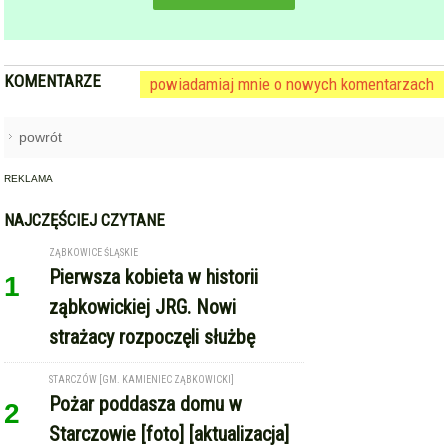
KOMENTARZE
powiadamiaj mnie o nowych komentarzach
powrót
REKLAMA
NAJCZĘŚCIEJ CZYTANE
ZĄBKOWICE ŚLĄSKIE
Pierwsza kobieta w historii
1
ząbkowickiej JRG. Nowi
strażacy rozpoczęli służbę
STARCZÓW [GM. KAMIENIEC ZĄBKOWICKI]
Pożar poddasza domu w
2
Starczowie [foto] [aktualizacja]