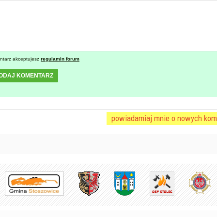
ntarz akceptujesz
regulamin forum
ODAJ KOMENTARZ
powiadamiaj mnie o nowych kom