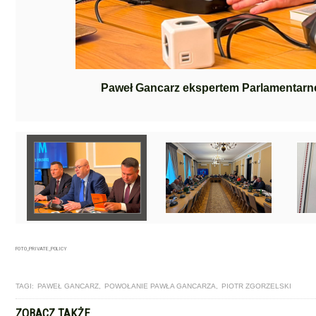
Paweł Gancarz ekspertem Parlamentarn
FOTO_PRIVATE_POLICY
TAGI:
PAWEŁ GANCARZ
,
POWOŁANIE PAWŁA GANCARZA
,
PIOTR ZGORZELSKI
ZOBACZ TAKŻE