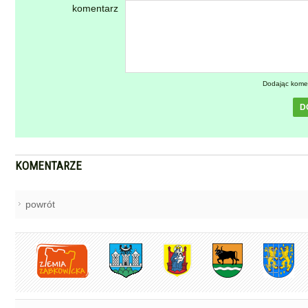
komentarz
Dodając kome
D
KOMENTARZE
powrót