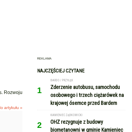
REKLAMA
NAJCZĘŚCIEJ CZYTANE
BARDO / PRZYŁĘK
Zderzenie autobusu, samochodu
1
s. Rozwoju
osobowego i trzech ciężarówek na
krajowej ósemce przed Bardem
o artykułu »
KAMIENIEC ZĄBKOWICKI
OHZ rezygnuje z budowy
2
biometanowni w gminie Kamieniec