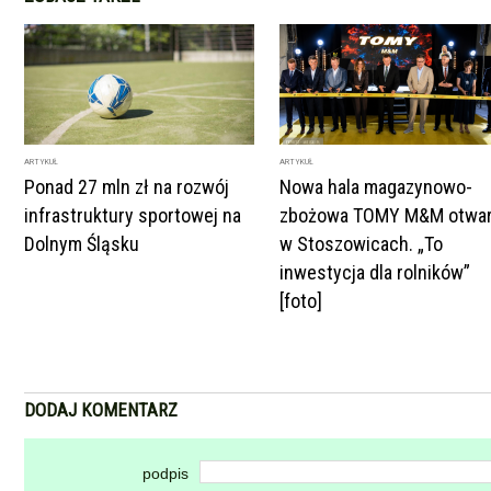
ARTYKUŁ
ARTYKUŁ
Ponad 27 mln zł na rozwój
Nowa hala magazynowo-
infrastruktury sportowej na
zbożowa TOMY M&M otwar
Dolnym Śląsku
w Stoszowicach. „To
inwestycja dla rolników”
[foto]
DODAJ KOMENTARZ
podpis