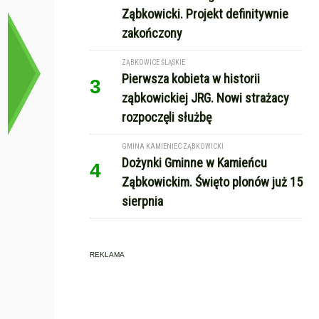
Ząbkowicki. Projekt definitywnie
zakończony
ZĄBKOWICE ŚLĄSKIE
Pierwsza kobieta w historii
3
ząbkowickiej JRG. Nowi strażacy
rozpoczęli służbę
GMINA KAMIENIEC ZĄBKOWICKI
Dożynki Gminne w Kamieńcu
4
Ząbkowickim. Święto plonów już 15
sierpnia
REKLAMA