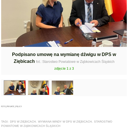
Podpisano umowę na wymianę dźwigu w DPS w
Ziębicach
fot.: Starostwo Powiatowe w Ząbkowicach Śląskich
zdjęcie 1 z 3
FOTO_PRIVATE_POLICY
TAGI:
DPS W ZIĘBICACH
,
WYMIANA WINDY W DPS W ZIĘBICACH
,
STAROSTWO
POWIATOWE W ZĄBKOWICACH ŚLĄSKICH