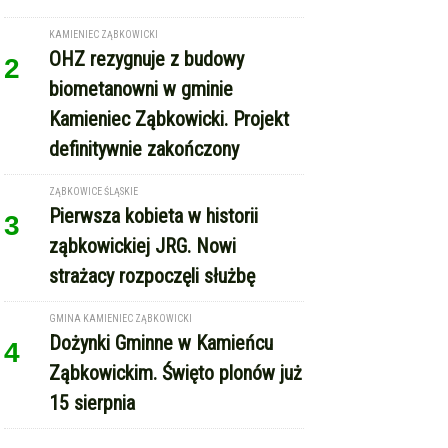
KAMIENIEC ZĄBKOWICKI
OHZ rezygnuje z budowy
2
biometanowni w gminie
Kamieniec Ząbkowicki. Projekt
definitywnie zakończony
ZĄBKOWICE ŚLĄSKIE
Pierwsza kobieta w historii
3
ząbkowickiej JRG. Nowi
strażacy rozpoczęli służbę
GMINA KAMIENIEC ZĄBKOWICKI
Dożynki Gminne w Kamieńcu
4
Ząbkowickim. Święto plonów już
15 sierpnia