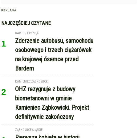
REKLAMA
NAJCZĘŚCIEJ CZYTANE
BARDO / PRZYŁĘK
Zderzenie autobusu, samochodu
1
osobowego i trzech ciężarówek
na krajowej ósemce przed
Bardem
KAMIENIEC ZĄBKOWICKI
OHZ rezygnuje z budowy
2
biometanowni w gminie
Kamieniec Ząbkowicki. Projekt
definitywnie zakończony
ZĄBKOWICE ŚLĄSKIE
Pierwsza kobieta w historii