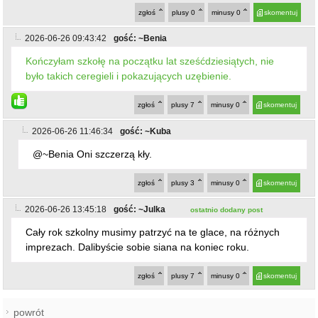
zgłoś
plusy
0
minusy
0
skomentuj
2026-06-26 09:43:42
gość: ~Benia
Kończyłam szkołę na początku lat sześćdziesiątych, nie
było takich ceregieli i pokazujących uzębienie.
zgłoś
plusy
7
minusy
0
skomentuj
2026-06-26 11:46:34
gość: ~Kuba
@~Benia Oni szczerzą kły.
zgłoś
plusy
3
minusy
0
skomentuj
2026-06-26 13:45:18
gość: ~Julka
ostatnio dodany post
Cały rok szkolny musimy patrzyć na te glace, na różnych
imprezach. Dalibyście sobie siana na koniec roku.
zgłoś
plusy
7
minusy
0
skomentuj
powrót