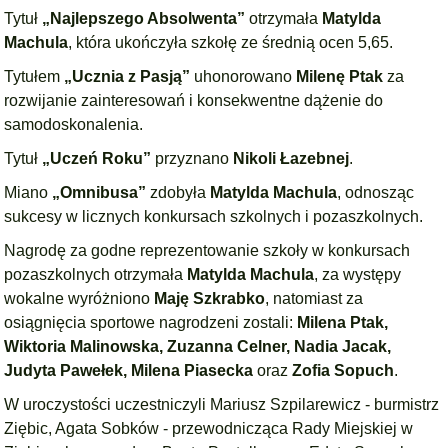
Tytuł
„Najlepszego Absolwenta”
otrzymała
Matylda
Machula
, która ukończyła szkołę ze średnią ocen 5,65.
Tytułem
„Ucznia z Pasją”
uhonorowano
Milenę Ptak
za
rozwijanie zainteresowań i konsekwentne dążenie do
samodoskonalenia.
Tytuł
„Uczeń Roku”
przyznano
Nikoli Łazebnej
.
Miano
„Omnibusa”
zdobyła
Matylda Machula
, odnosząc
sukcesy w licznych konkursach szkolnych i pozaszkolnych.
Nagrodę za godne reprezentowanie szkoły w konkursach
pozaszkolnych otrzymała
Matylda Machula
, za występy
wokalne wyróżniono
Maję Szkrabko
, natomiast za
osiągnięcia sportowe nagrodzeni zostali:
Milena Ptak,
Wiktoria Malinowska, Zuzanna Celner, Nadia Jacak,
Judyta Pawełek, Milena Piasecka
oraz
Zofia Sopuch
.
W uroczystości uczestniczyli Mariusz Szpilarewicz - burmistrz
Ziębic, Agata Sobków - przewodnicząca Rady Miejskiej w