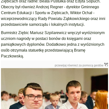
Ziębicach oraz radne: Beata Pustułka oraz Edyta Sopuch.
Obecny był również Andrzej Regner - dyrektor Gminnego
Centrum Edukacji i Sportu w Ziębicach, Wiktor Ochał -
wiceprzewodniczący Rady Powiatu Ząbkowickiego oraz inni
przedstawiciele samorządu i lokalnych instytucji.
Burmistrz Ziębic Mariusz Szpilarewicz wręczył wyróżnionym
uczniom nagrody w postaci bonów do księgarni oraz
pamiątkowych dyplomów. Dodatkowo jedna z wyróżnionych
osób otrzymała statuetkę przedstawiającą Bramę
Paczkowską.
przewijaj również za pomocą gestów