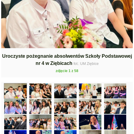
Uroczyste pożegnanie absolwentów Szkoły Podstawowej
nr 4 w Ziębicach
fot.: UM Ziębice
zdjęcie 1 z 58