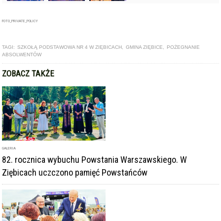
FOTO_PRIVATE_POLICY
TAGI:
SZKOŁĄ PODSTAWOWA NR 4 W ZIĘBICACH
,
GMINA ZIĘBICE
,
POŻEGNANIE
ABSOLWENTÓW
ZOBACZ TAKŻE
GALERIA
82. rocznica wybuchu Powstania Warszawskiego. W
Ziębicach uczczono pamięć Powstańców