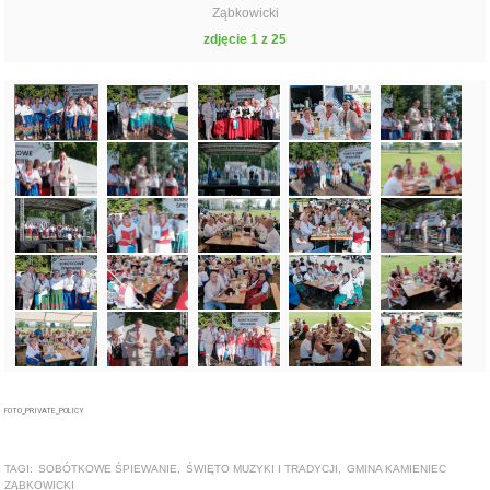
Ząbkowicki
zdjęcie 1 z 25
FOTO_PRIVATE_POLICY
TAGI:
SOBÓTKOWE ŚPIEWANIE
,
ŚWIĘTO MUZYKI I TRADYCJI
,
GMINA KAMIENIEC
ZĄBKOWICKI