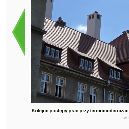
Kolejne postępy prac przy termomoderniza
w 