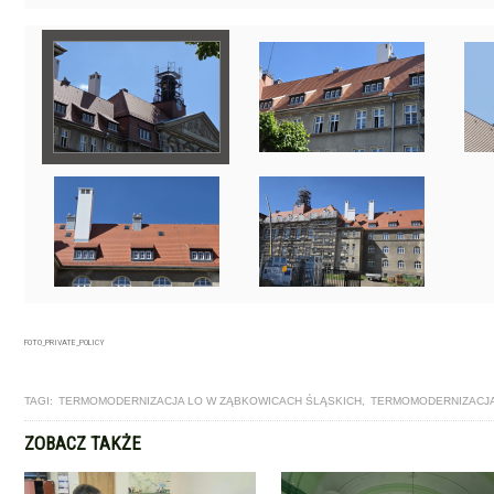
FOTO_PRIVATE_POLICY
TAGI:
TERMOMODERNIZACJA LO W ZĄBKOWICACH ŚLĄSKICH
,
TERMOMODERNIZACJA
ZOBACZ TAKŻE