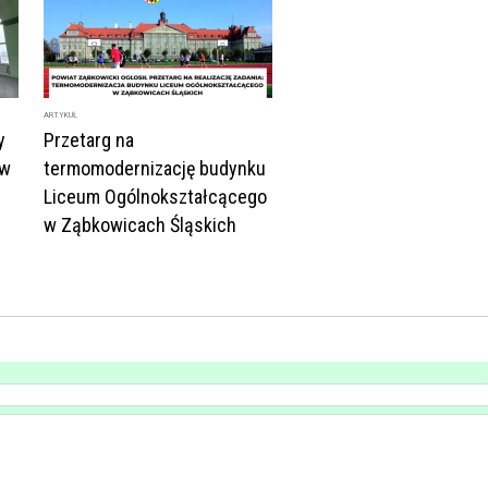
ARTYKUŁ
y
Przetarg na
 w
termomodernizację budynku
Liceum Ogólnokształcącego
w Ząbkowicach Śląskich