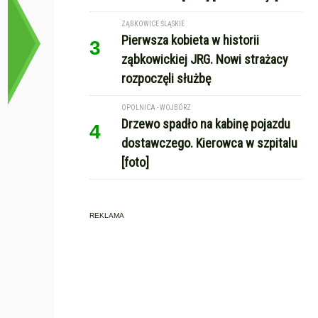
ZĄBKOWICE ŚLĄSKIE
Pierwsza kobieta w historii
3
ząbkowickiej JRG. Nowi strażacy
rozpoczęli służbę
OPOLNICA - WOJBÓRZ
Drzewo spadło na kabinę pojazdu
4
dostawczego. Kierowca w szpitalu
[foto]
REKLAMA