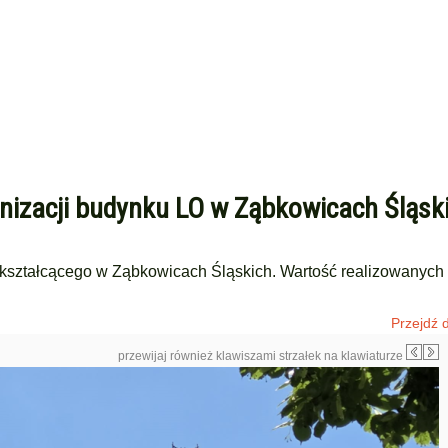
nizacji budynku LO w Ząbkowicach Śląsk
ształcącego w Ząbkowicach Śląskich. Wartość realizowanych 
Przejdź d
przewijaj również klawiszami strzałek na klawiaturze