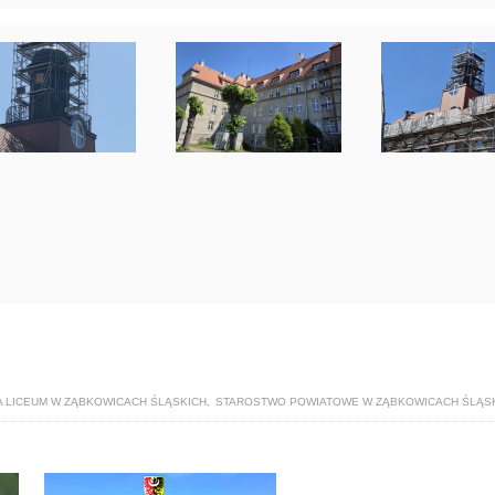
 LICEUM W ZĄBKOWICACH ŚLĄSKICH
,
STAROSTWO POWIATOWE W ZĄBKOWICACH ŚLĄS