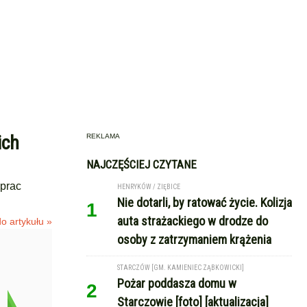
ich
REKLAMA
NAJCZĘŚCIEJ CZYTANE
prac
HENRYKÓW / ZIĘBICE
Nie dotarli, by ratować życie. Kolizja
1
auta strażackiego w drodze do
o artykułu »
osoby z zatrzymaniem krążenia
STARCZÓW [GM. KAMIENIEC ZĄBKOWICKI]
Pożar poddasza domu w
2
Starczowie [foto] [aktualizacja]