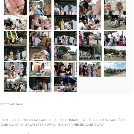
FOTO_PRIVATE_POLICY
TAGI:
DZIEŃ DZIECKA NA KAMIENIECKICH BŁONIACH
,
DZIEŃ DZIECKA W KAMIEŃCU
ZĄBKOWICKIM
,
SYLWESTER KOWAL
,
GMINA KAMIENIEC ZĄBKOWICKI