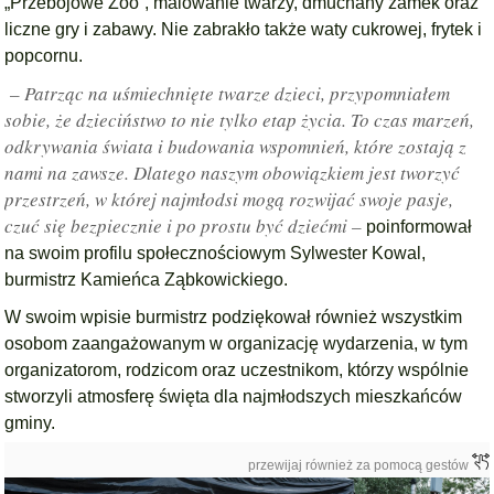
„Przebojowe Zoo”, malowanie twarzy, dmuchany zamek oraz
liczne gry i zabawy. Nie zabrakło także waty cukrowej, frytek i
popcornu.
– Patrząc na uśmiechnięte twarze dzieci, przypomniałem
sobie, że dzieciństwo to nie tylko etap życia. To czas marzeń,
odkrywania świata i budowania wspomnień, które zostają z
nami na zawsze. Dlatego naszym obowiązkiem jest tworzyć
przestrzeń, w której najmłodsi mogą rozwijać swoje pasje,
czuć się bezpiecznie i po prostu być dziećmi –
poinformował
na swoim profilu społecznościowym Sylwester Kowal,
burmistrz Kamieńca Ząbkowickiego.
W swoim wpisie burmistrz podziękował również wszystkim
osobom zaangażowanym w organizację wydarzenia, w tym
organizatorom, rodzicom oraz uczestnikom, którzy wspólnie
stworzyli atmosferę święta dla najmłodszych mieszkańców
gminy.
przewijaj również za pomocą gestów