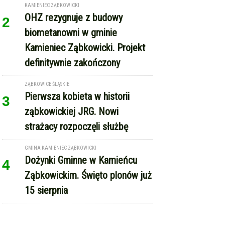
KAMIENIEC ZĄBKOWICKI
OHZ rezygnuje z budowy
2
biometanowni w gminie
Kamieniec Ząbkowicki. Projekt
definitywnie zakończony
ZĄBKOWICE ŚLĄSKIE
Pierwsza kobieta w historii
3
ząbkowickiej JRG. Nowi
strażacy rozpoczęli służbę
GMINA KAMIENIEC ZĄBKOWICKI
Dożynki Gminne w Kamieńcu
4
Ząbkowickim. Święto plonów już
15 sierpnia