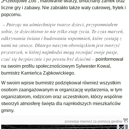
„Przebojowe Zoo”, malowanie twarzy, dmuchany zamek oraz
liczne gry i zabawy. Nie zabrakło także waty cukrowej, frytek i
popcornu.
– Patrząc na uśmiechnięte twarze dzieci, przypomniałem
sobie, że dzieciństwo to nie tylko etap życia. To czas marzeń,
odkrywania świata i budowania wspomnień, które zostają z
nami na zawsze. Dlatego naszym obowiązkiem jest tworzyć
przestrzeń, w której najmłodsi mogą rozwijać swoje pasje,
czuć się bezpiecznie i po prostu być dziećmi –
poinformował
na swoim profilu społecznościowym Sylwester Kowal,
burmistrz Kamieńca Ząbkowickiego.
W swoim wpisie burmistrz podziękował również wszystkim
osobom zaangażowanym w organizację wydarzenia, w tym
organizatorom, rodzicom oraz uczestnikom, którzy wspólnie
stworzyli atmosferę święta dla najmłodszych mieszkańców
gminy.
przewijaj również za pomocą gestów