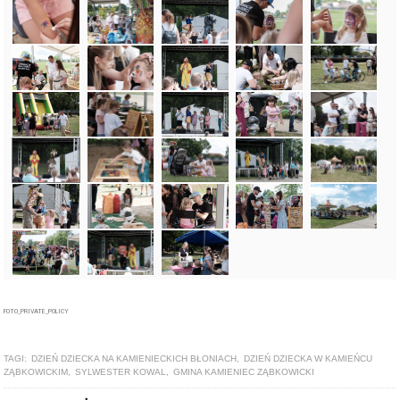
FOTO_PRIVATE_POLICY
TAGI:
DZIEŃ DZIECKA NA KAMIENIECKICH BŁONIACH
,
DZIEŃ DZIECKA W KAMIEŃCU
ZĄBKOWICKIM
,
SYLWESTER KOWAL
,
GMINA KAMIENIEC ZĄBKOWICKI