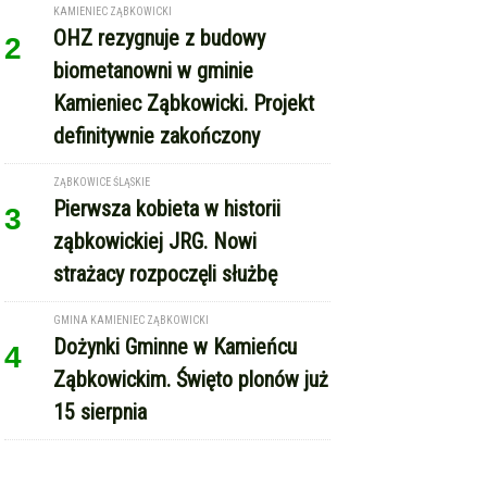
KAMIENIEC ZĄBKOWICKI
OHZ rezygnuje z budowy
2
biometanowni w gminie
Kamieniec Ząbkowicki. Projekt
definitywnie zakończony
ZĄBKOWICE ŚLĄSKIE
Pierwsza kobieta w historii
3
ząbkowickiej JRG. Nowi
strażacy rozpoczęli służbę
GMINA KAMIENIEC ZĄBKOWICKI
Dożynki Gminne w Kamieńcu
4
Ząbkowickim. Święto plonów już
15 sierpnia