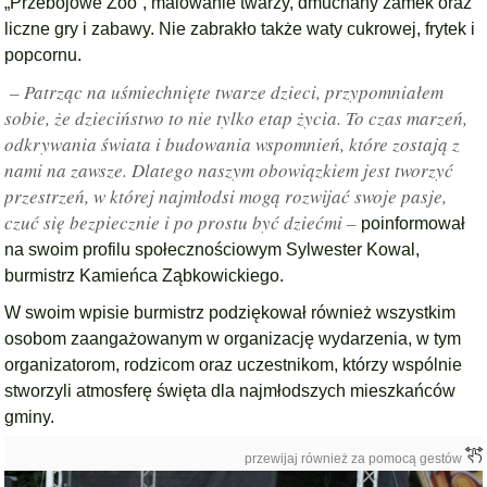
„Przebojowe Zoo”, malowanie twarzy, dmuchany zamek oraz
liczne gry i zabawy. Nie zabrakło także waty cukrowej, frytek i
popcornu.
– Patrząc na uśmiechnięte twarze dzieci, przypomniałem
sobie, że dzieciństwo to nie tylko etap życia. To czas marzeń,
odkrywania świata i budowania wspomnień, które zostają z
nami na zawsze. Dlatego naszym obowiązkiem jest tworzyć
przestrzeń, w której najmłodsi mogą rozwijać swoje pasje,
czuć się bezpiecznie i po prostu być dziećmi –
poinformował
na swoim profilu społecznościowym Sylwester Kowal,
burmistrz Kamieńca Ząbkowickiego.
W swoim wpisie burmistrz podziękował również wszystkim
osobom zaangażowanym w organizację wydarzenia, w tym
organizatorom, rodzicom oraz uczestnikom, którzy wspólnie
stworzyli atmosferę święta dla najmłodszych mieszkańców
gminy.
przewijaj również za pomocą gestów