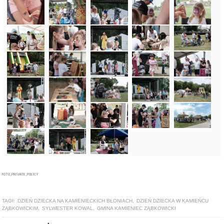
FOTO_PRIVATE_POLICY
TAGI:
DZIEŃ DZIECKA NA KAMIENIECKICH BŁONIACH
,
DZIEŃ DZIECKA W KAMIEŃCU
ZĄBKOWICKIM
,
SYLWESTER KOWAL
,
GMINA KAMIENIEC ZĄBKOWICKI