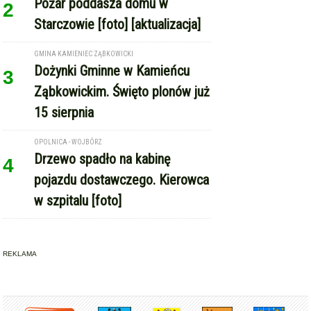
Pożar poddasza domu w
2
Starczowie [foto] [aktualizacja]
GMINA KAMIENIEC ZĄBKOWICKI
Dożynki Gminne w Kamieńcu
3
Ząbkowickim. Święto plonów już
15 sierpnia
OPOLNICA - WOJBÓRZ
Drzewo spadło na kabinę
4
pojazdu dostawczego. Kierowca
w szpitalu [foto]
REKLAMA