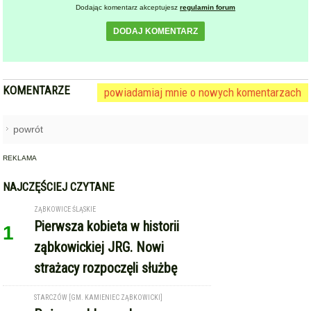
Dodając komentarz akceptujesz
regulamin forum
DODAJ KOMENTARZ
KOMENTARZE
powiadamiaj mnie o nowych komentarzach
powrót
REKLAMA
NAJCZĘŚCIEJ CZYTANE
ZĄBKOWICE ŚLĄSKIE
Pierwsza kobieta w historii
1
ząbkowickiej JRG. Nowi
strażacy rozpoczęli służbę
STARCZÓW [GM. KAMIENIEC ZĄBKOWICKI]