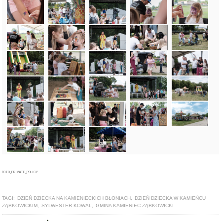
FOTO_PRIVATE_POLICY
TAGI:
DZIEŃ DZIECKA NA KAMIENIECKICH BŁONIACH
,
DZIEŃ DZIECKA W KAMIEŃCU
ZĄBKOWICKIM
,
SYLWESTER KOWAL
,
GMINA KAMIENIEC ZĄBKOWICKI