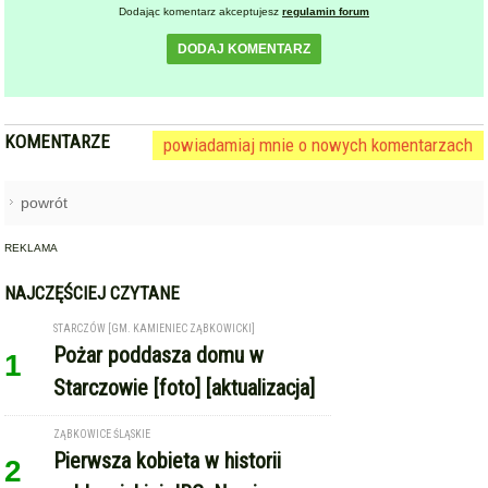
Dodając komentarz akceptujesz
regulamin forum
DODAJ KOMENTARZ
KOMENTARZE
powiadamiaj mnie o nowych komentarzach
powrót
REKLAMA
NAJCZĘŚCIEJ CZYTANE
STARCZÓW [GM. KAMIENIEC ZĄBKOWICKI]
Pożar poddasza domu w
1
Starczowie [foto] [aktualizacja]
ZĄBKOWICE ŚLĄSKIE
Pierwsza kobieta w historii
2