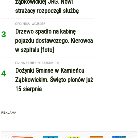
ząbkowickiej JRG. Nowi
strażacy rozpoczęli służbę
OPOLNICA - WOJBÓRZ
Drzewo spadło na kabinę
3
pojazdu dostawczego. Kierowca
w szpitalu [foto]
GMINA KAMIENIEC ZĄBKOWICKI
Dożynki Gminne w Kamieńcu
4
Ząbkowickim. Święto plonów już
15 sierpnia
REKLAMA