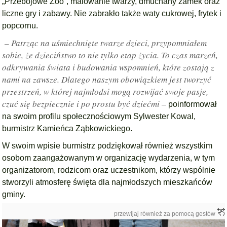
„Przebojowe Zoo”, malowanie twarzy, dmuchany zamek oraz
liczne gry i zabawy. Nie zabrakło także waty cukrowej, frytek i
popcornu.
– Patrząc na uśmiechnięte twarze dzieci, przypomniałem
sobie, że dzieciństwo to nie tylko etap życia. To czas marzeń,
odkrywania świata i budowania wspomnień, które zostają z
nami na zawsze. Dlatego naszym obowiązkiem jest tworzyć
przestrzeń, w której najmłodsi mogą rozwijać swoje pasje,
czuć się bezpiecznie i po prostu być dziećmi –
poinformował
na swoim profilu społecznościowym Sylwester Kowal,
burmistrz Kamieńca Ząbkowickiego.
W swoim wpisie burmistrz podziękował również wszystkim
osobom zaangażowanym w organizację wydarzenia, w tym
organizatorom, rodzicom oraz uczestnikom, którzy wspólnie
stworzyli atmosferę święta dla najmłodszych mieszkańców
gminy.
przewijaj również za pomocą gestów