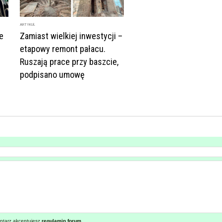
ARTYKUŁ
e
Zamiast wielkiej inwestycji –
etapowy remont pałacu.
Ruszają prace przy baszcie,
podpisano umowę
ntarz akceptujesz
regulamin forum