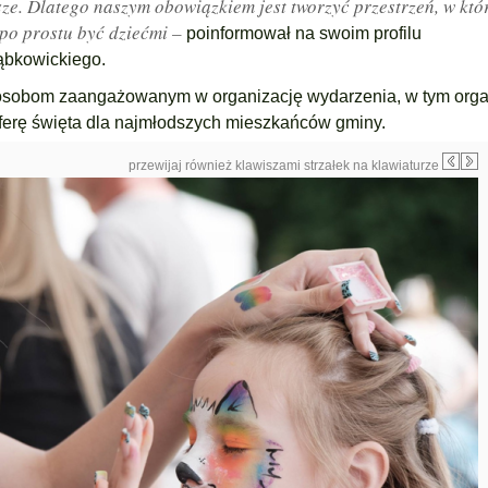
ze. Dlatego naszym obowiązkiem jest tworzyć przestrzeń, w któ
 po prostu być dziećmi –
poinformował na swoim profilu
ąbkowickiego.
 osobom zaangażowanym w organizację wydarzenia, w tym orga
sferę święta dla najmłodszych mieszkańców gminy.
przewijaj również klawiszami strzałek na klawiaturze