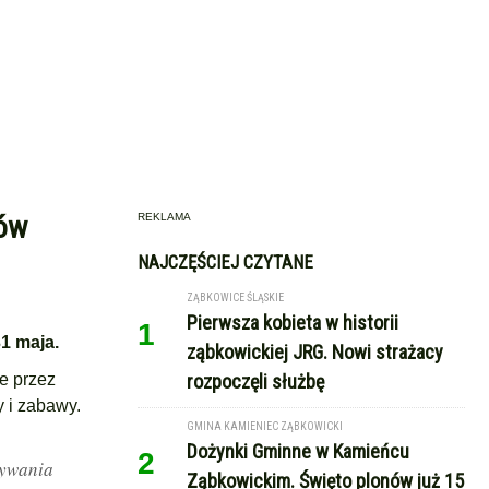
ców
REKLAMA
NAJCZĘŚCIEJ CZYTANE
ZĄBKOWICE ŚLĄSKIE
Pierwsza kobieta w historii
1
1 maja.
ząbkowickiej JRG. Nowi strażacy
e przez
rozpoczęli służbę
 i zabawy.
GMINA KAMIENIEC ZĄBKOWICKI
Dożynki Gminne w Kamieńcu
2
rywania
Ząbkowickim. Święto plonów już 15