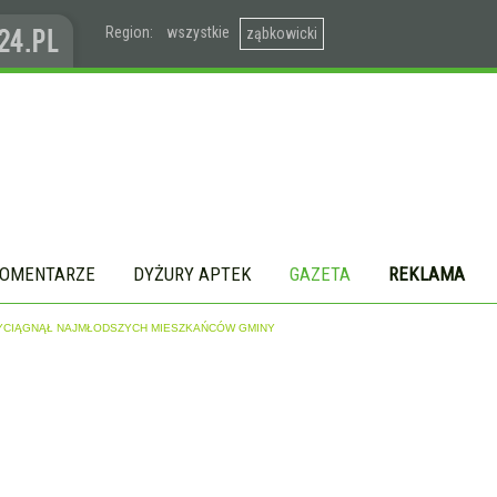
Region:
wszystkie
ząbkowicki
OMENTARZE
DYŻURY APTEK
GAZETA
REKLAMA
RZYCIĄGNĄŁ NAJMŁODSZYCH MIESZKAŃCÓW GMINY