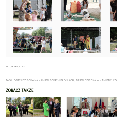
FOTO_PRIVATE_POLICY
TAGI:
DZIEŃ DZIECKA NA KAMIENIECKICH BŁONIACH
,
DZIEŃ DZIECKA W KAMIEŃCU 
ZOBACZ TAKŻE