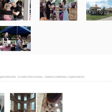
ZĄBKOWICKIM
,
SYLWESTER KOWAL
,
GMINA KAMIENIEC ZĄBKOWICKI