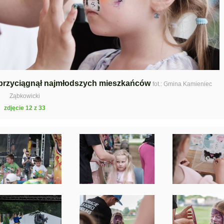
 przyciągnął najmłodszych mieszkańców
fot.: Gmina Kamieniec
Ząbkowicki
zdjęcie 12 z 33