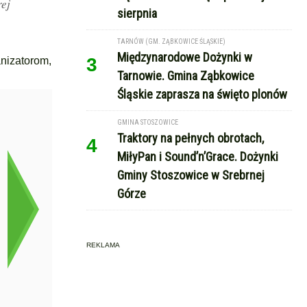
rej
sierpnia
TARNÓW (GM. ZĄBKOWICE ŚLĄSKIE)
Międzynarodowe Dożynki w
3
nizatorom,
Tarnowie. Gmina Ząbkowice
Śląskie zaprasza na święto plonów
GMINA STOSZOWICE
Traktory na pełnych obrotach,
4
MiłyPan i Sound’n’Grace. Dożynki
Gminy Stoszowice w Srebrnej
Górze
REKLAMA