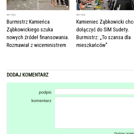
ARTYKUŁ
ARTYKUŁ
Burmistrz Kamieńca
Kamieniec Ząbkowicki chc
Ząbkowickiego szuka
dołączyć do SIM Sudety.
nowych źródeł finansowania.
Burmistrz: „To szansa dla
Rozmawiał z wiceministrem
mieszkańców”
DODAJ KOMENTARZ
podpis
komentarz
Dodając kome