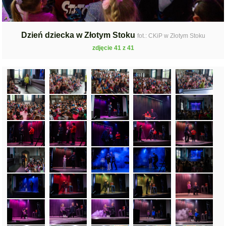
Dzień dziecka w Złotym Stoku
fot.: CKiP w Złotym Stoku
zdjęcie 41 z 41