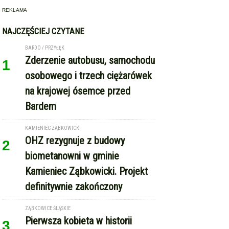
REKLAMA
NAJCZĘŚCIEJ CZYTANE
BARDO / PRZYŁĘK
Zderzenie autobusu, samochodu
1
osobowego i trzech ciężarówek
na krajowej ósemce przed
Bardem
KAMIENIEC ZĄBKOWICKI
OHZ rezygnuje z budowy
2
biometanowni w gminie
Kamieniec Ząbkowicki. Projekt
definitywnie zakończony
ZĄBKOWICE ŚLĄSKIE
Pierwsza kobieta w historii
3