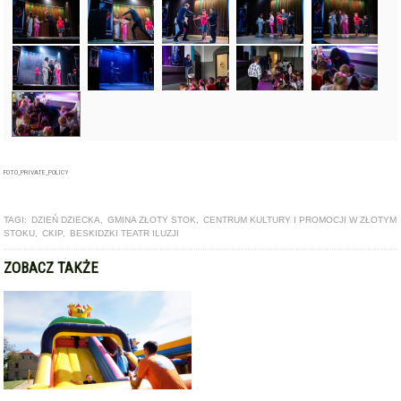
FOTO_PRIVATE_POLICY
TAGI:
DZIEŃ DZIECKA
,
GMINA ZŁOTY STOK
,
CENTRUM KULTURY I PROMOCJI W ZŁOTYM
STOKU
,
CKIP
,
BESKIDZKI TEATR ILUZJI
ZOBACZ TAKŻE