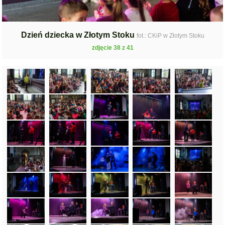
Dzień dziecka w Złotym Stoku
fot.: CKiP w Złotym Stoku
zdjęcie 38 z 41