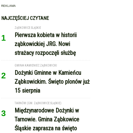
REKLAMA
NAJCZĘŚCIEJ CZYTANE
ZĄBKOWICE ŚLĄSKIE
Pierwsza kobieta w historii
1
ząbkowickiej JRG. Nowi
strażacy rozpoczęli służbę
GMINA KAMIENIEC ZĄBKOWICKI
Dożynki Gminne w Kamieńcu
2
Ząbkowickim. Święto plonów już
15 sierpnia
TARNÓW (GM. ZĄBKOWICE ŚLĄSKIE)
Międzynarodowe Dożynki w
3
Tarnowie. Gmina Ząbkowice
Śląskie zaprasza na święto