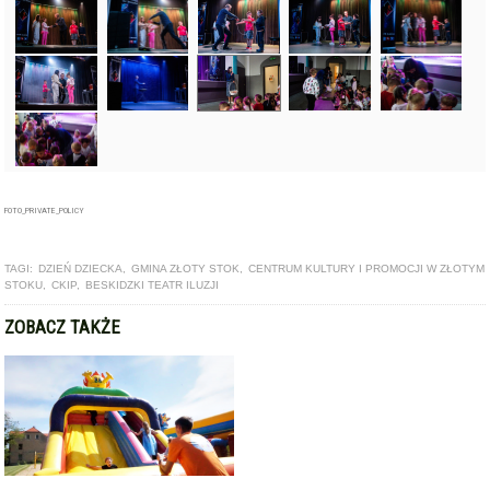
FOTO_PRIVATE_POLICY
TAGI:
DZIEŃ DZIECKA
,
GMINA ZŁOTY STOK
,
CENTRUM KULTURY I PROMOCJI W ZŁOTYM
STOKU
,
CKIP
,
BESKIDZKI TEATR ILUZJI
ZOBACZ TAKŻE