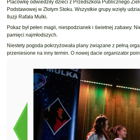
Placówkę odwiedziły dzieci z Przedszkola Publicznego Zielo
Podstawowej w Złotym Stoku. Wszystkie grupy wzięły udzi
Iluzji Rafała Mulki.
Pokaz był pełen magii, niespodzianek i świetnej zabawy. N
pamięci najmłodszych.
Niestety pogoda pokrzyżowała plany związane z pełną org
przeniesione na inny termin. O nowej dacie organizator poin