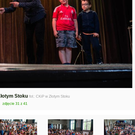
Złotym Stoku
fot.: CKiP w Złotym Stoku
zdjęcie 31 z 41