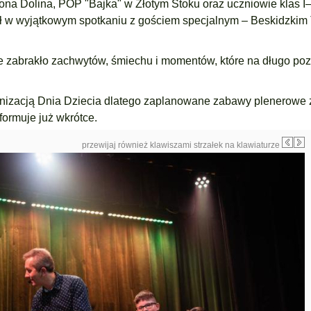
na Dolina, POP "Bajka" w Złotym Stoku oraz uczniowie klas I–I
ał w wyjątkowym spotkaniu z gościem specjalnym – Beskidzkim
ie zabrakło zachwytów, śmiechu i momentów, które na długo po
anizacją Dnia Dziecia dlatego zaplanowane zabawy plenerowe 
formuje już wkrótce.
przewijaj również klawiszami strzałek na klawiaturze