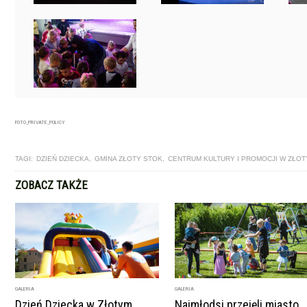
FOTO_PRIVATE_POLICY
TAGI:
DZIEŃ DZIECKA
,
GMINA ZŁOTY STOK
,
CENTRUM KULTURY I PROMOCJI W ZŁO
ZOBACZ TAKŻE
GALERIA
GALERIA
Dzień Dziecka w Złotym
Najmłodsi przejęli miasto.