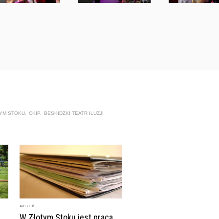
TYM STOKU
,
CKIP
,
BESKIDZKI TEATR ILUZJI
ARTYKUŁ
W Złotym Stoku jest praca