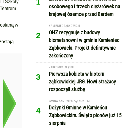
1
II Szkoły
osobowego i trzech ciężarówek na
 Teatrem
krajowej ósemce przed Bardem
zostaną w
KAMIENIEC ZĄBKOWICKI
OHZ rezygnuje z budowy
2
biometanowni w gminie Kamieniec
zostają
Ząbkowicki. Projekt definitywnie
zakończony
ZĄBKOWICE ŚLĄSKIE
Pierwsza kobieta w historii
3
ząbkowickiej JRG. Nowi strażacy
rozpoczęli służbę
GMINA KAMIENIEC ZĄBKOWICKI
Dożynki Gminne w Kamieńcu
4
Ząbkowickim. Święto plonów już 15
sierpnia