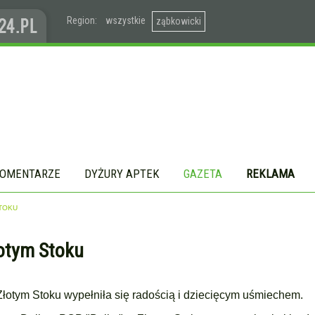
Region:
wszystkie
ząbkowicki
OMENTARZE
DYŻURY APTEK
GAZETA
REKLAMA
STOKU
łotym Stoku
łotym Stoku wypełniła się radością i dziecięcym uśmiechem.