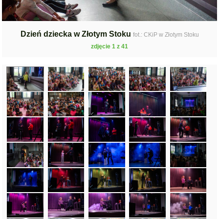
Dzień dziecka w Złotym Stoku
fot.: CKiP w Złotym Stoku
zdjęcie 1 z 41