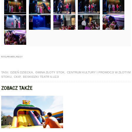
FOTO_PRIVATE_POLICY
TAGI:
DZIEŃ DZIECKA
,
GMINA ZŁOTY STOK
,
CENTRUM KULTURY I PROMOCJI W ZŁOTYM
STOKU
,
CKIP
,
BESKIDZKI TEATR ILUZJI
ZOBACZ TAKŻE