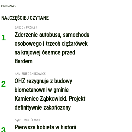
REKLAMA
NAJCZĘŚCIEJ CZYTANE
BARDO / PRZYŁĘK
Zderzenie autobusu, samochodu
1
osobowego i trzech ciężarówek
na krajowej ósemce przed
Bardem
KAMIENIEC ZĄBKOWICKI
OHZ rezygnuje z budowy
2
biometanowni w gminie
Kamieniec Ząbkowicki. Projekt
definitywnie zakończony
ZĄBKOWICE ŚLĄSKIE
Pierwsza kobieta w historii
3