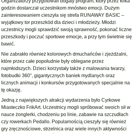
Organizatorzy przygotowali bogaty program, który przez kilka
godzin dostarczał uczestnikom mnóstwo emocji. Dużym
zainteresowaniem cieszyła się strefa RUNAWAY BASIC –
wyjątkowy tor przeszkód dla dzieci i młodzieży. Młodzi
uczestnicy mogli sprawdzić swoją sprawność, pokonać liczne
przeszkody i poczuć sportowe emocje, a przy tym świetnie się
bawić.
Nie zabrakło również kolorowych dmuchańców i zjeżdżalni,
które przez całe popołudnie były oblegane przez
najmłodszych. Dzieci korzystały także z malowania twarzy,
fotobudki 360°, gigantycznych baniek mydlanych oraz
licznych animacji i konkursów przygotowanych specjalnie na
tę okazję.
Jedną z największych atrakcji wydarzenia było Cyrkowe
Miasteczko FrikArt. Uczestnicy mogli spróbować swoich sił w
nauce żonglerki, chodzeniu po linie, zabawie na szczudłach
czy rowerkach Pedallo. Popularnością cieszyły się również
gry zręcznościowe, strzelnica oraz wiele innych aktywności