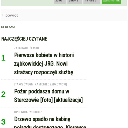
1
ząbkowickiej JRG. Nowi
strażacy rozpoczęli służbę
STARCZÓW [GM. KAMIENIEC ZĄBKOWICKI]
Pożar poddasza domu w
2
Starczowie [foto] [aktualizacja]
OPOLNICA - WOJBÓRZ
Drzewo spadło na kabinę
3
pojazdu dostawczego. Kierowca
w szpitalu [foto]
GMINA KAMIENIEC ZĄBKOWICKI
Dożynki Gminne w Kamieńcu
4
Ząbkowickim. Święto plonów już
15 sierpnia