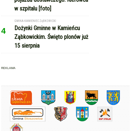
REKLAMA
Copyright © Express-Miejski.pl
RSS
reklama
współpraca
kontakt
patronat medialny
regulamin serwisu
polityka cookie