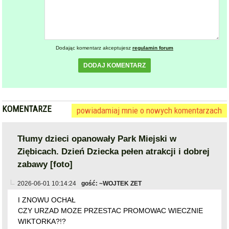
KOMENTARZE
powiadamiaj mnie o nowych komentarzach
Tłumy dzieci opanowały Park Miejski w
Ziębicach. Dzień Dziecka pełen atrakcji i dobrej
zabawy [foto]
2026-06-01 10:14:24
gość: ~WOJTEK ZET
I ZNOWU OCHAŁ
CZY URZAD MOZE PRZESTAC PROMOWAC WIECZNIE
WIKTORKA?!?
PROMOCJA?!??
zgłoś
plusy
29
minusy
9
skomentuj
2026-06-01 13:58:39
gość: ~Ernst
ten komentarz jest jednym z najgorzej ocenianych, kliknij
jeśli chcesz go zobaczyć
zgłoś
plusy
6
minusy
17
skomentuj