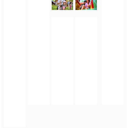
FOTO_PRIVATE_POLICY
TAGI:
GMINA ZIĘBICE
,
ZIĘBICKIE CENTRUM KULTURY
,
DZIEŃ DZIECKA
,
PARK MIEJSKI W
ZIĘBICACH
ZOBACZ TAKŻE