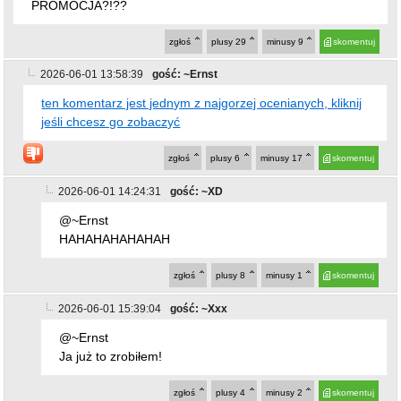
2026-06-01 14:24:31
gość: ~XD
@~Ernst
HAHAHAHAHAHAH
zgłoś
plusy
8
minusy
1
skomentuj
2026-06-01 15:39:04
gość: ~Xxx
@~Ernst
Ja już to zrobiłem!
zgłoś
plusy
4
minusy
2
skomentuj
2026-06-01 16:02:11
gość: ~Ernst
ten komentarz jest jednym z najgorzej ocenianych,
kliknij jeśli chcesz go zobaczyć
zgłoś
plusy
9
minusy
22
skomentuj
2026-06-01 16:48:12
gość: ~takitam
@~Ernst