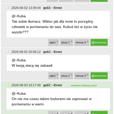
2026-06-02 20:08:12
gość: ~Ernst
@~Kuba
W twoją starą się zabawił.
zgłoś
plusy
2
minusy
5
skomentuj
2026-06-03 10:17:40
gość: ~Ernst
ostatnio dodany post
@~Kuba
On nie ma czasu takimi bzdurami sie zajmować w
porównaniu w wami.
zgłoś
plusy
1
minusy
6
skomentuj
powrót
REKLAMA
NAJCZĘŚCIEJ CZYTANE
ZĄBKOWICE ŚLĄSKIE
Pierwsza kobieta w historii