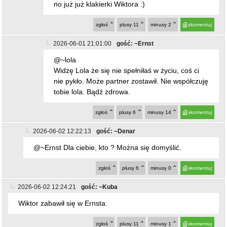
zgłoś
plusy
6
minusy
14
skomentuj
2026-06-02 12:22:13
gość: ~Denar
@~Ernst Dla ciebie, kto ? Można się domyślić.
zgłoś
plusy
6
minusy
0
skomentuj
2026-06-02 12:24:21
gość: ~Kuba
Wiktor zabawił się w Ernsta.
zgłoś
plusy
11
minusy
1
skomentuj
2026-06-02 13:39:44
gość: ~Ernst
@~Kuba
Tak sobie tłumacz. Wiktor jak dla mnie to porządny
człowiek w porównaniu do was. Kubuś też w życiu nie
wyszło???
zgłoś
plusy
1
minusy
9
skomentuj