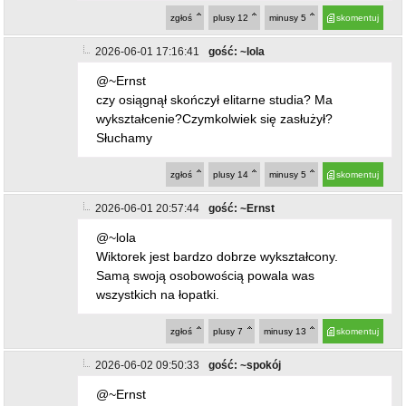
2026-06-01 20:57:44
gość: ~Ernst
@~lola
Wiktorek jest bardzo dobrze wykształcony.
Samą swoją osobowością powala was
wszystkich na łopatki.
zgłoś
plusy
7
minusy
13
skomentuj
2026-06-02 09:50:33
gość: ~spokój
@~Ernst
no już już klakierki Wiktora :)
zgłoś
plusy
11
minusy
2
skomentuj
2026-06-01 21:01:00
gość: ~Ernst
@~lola
Widzę Lola że się nie spełniłaś w życiu, coś ci
nie pykło. Może partner zostawił. Nie współczuję
tobie lola. Bądź zdrowa.