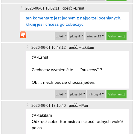
Zechcesz wymienić te .... "sukcesy" ?
Ok ... niech będzie chociaż jeden.
zgłoś
plusy
14
minusy
4
skomentuj
2026-06-01 17:15:40
gość: ~Pan
@~takitam
Odkręcił sobie Burmistrza i cześć radnych wokół
palca
zgłoś
plusy
12
minusy
5
skomentuj
2026-06-01 17:16:41
gość: ~lola
@~Ernst
czy osiągnął skończył elitarne studia? Ma
wykształcenie?Czymkolwiek się zasłużył?
Słuchamy
zgłoś
plusy
14
minusy
5
skomentuj