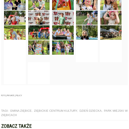
FOTO_PRIVATE_POLICY
TAGI:
GMINA ZIĘBICE
,
ZIĘBICKIE CENTRUM KULTURY
,
DZIEŃ DZIECKA
,
PARK MIEJSKI W
ZIĘBICACH
ZOBACZ TAKŻE