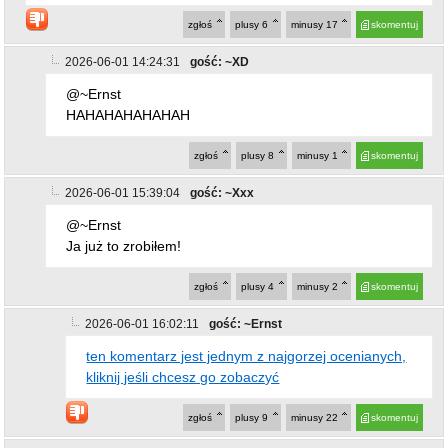
2026-06-01 14:24:31
gość: ~XD
@~Ernst
HAHAHAHAHAHAH
zgłoś
plusy
8
minusy
1
skomentuj
2026-06-01 15:39:04
gość: ~Xxx
@~Ernst
Ja już to zrobiłem!
zgłoś
plusy
4
minusy
2
skomentuj
2026-06-01 16:02:11
gość: ~Ernst
ten komentarz jest jednym z najgorzej ocenianych,
kliknij jeśli chcesz go zobaczyć
zgłoś
plusy
9
minusy
22
skomentuj
2026-06-01 16:48:12
gość: ~takitam
@~Ernst