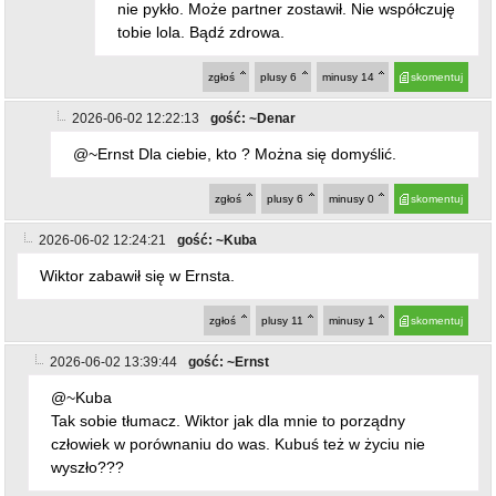
zgłoś
plusy
6
minusy
14
skomentuj
2026-06-02 12:22:13
gość: ~Denar
@~Ernst Dla ciebie, kto ? Można się domyślić.
zgłoś
plusy
6
minusy
0
skomentuj
2026-06-02 12:24:21
gość: ~Kuba
Wiktor zabawił się w Ernsta.
zgłoś
plusy
11
minusy
1
skomentuj
2026-06-02 13:39:44
gość: ~Ernst
@~Kuba
Tak sobie tłumacz. Wiktor jak dla mnie to porządny
człowiek w porównaniu do was. Kubuś też w życiu nie
wyszło???
zgłoś
plusy
1
minusy
9
skomentuj