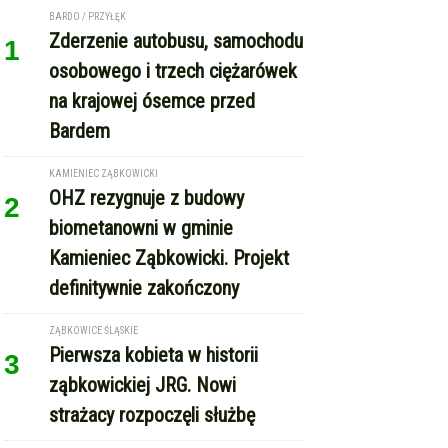
1
osobowego i trzech ciężarówek
na krajowej ósemce przed
Bardem
KAMIENIEC ZĄBKOWICKI
OHZ rezygnuje z budowy
2
biometanowni w gminie
Kamieniec Ząbkowicki. Projekt
definitywnie zakończony
ZĄBKOWICE ŚLĄSKIE
Pierwsza kobieta w historii
3
ząbkowickiej JRG. Nowi
strażacy rozpoczęli służbę
GMINA KAMIENIEC ZĄBKOWICKI
Dożynki Gminne w Kamieńcu
4