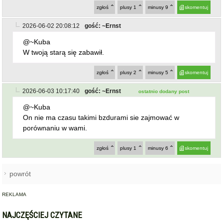
2026-06-02 20:08:12
gość: ~Ernst
@~Kuba
W twoją starą się zabawił.
zgłoś
plusy
2
minusy
5
skomentuj
2026-06-03 10:17:40
gość: ~Ernst
ostatnio dodany post
@~Kuba
On nie ma czasu takimi bzdurami sie zajmować w
porównaniu w wami.
zgłoś
plusy
1
minusy
6
skomentuj
powrót
REKLAMA
NAJCZĘŚCIEJ CZYTANE
BARDO / PRZYŁĘK
Zderzenie autobusu, samochodu