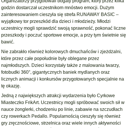
Organizatorzy przygotowali bogaty program, który przez kilka
godzin dostarczał uczestnikom mnóstwo emocji. Dużym
zainteresowaniem cieszyła się strefa RUNAWAY BASIC –
wyjątkowy tor przeszkód dla dzieci i młodzieży. Młodzi
uczestnicy mogli sprawdzić swoją sprawność, pokonać liczne
przeszkody i poczuć sportowe emocje, a przy tym świetnie się
bawić.
Nie zabrakło również kolorowych dmuchańców i zjeżdżalni,
które przez całe popołudnie były oblegane przez
najmłodszych. Dzieci korzystały także z malowania twarzy,
fotobudki 360°, gigantycznych baniek mydlanych oraz
licznych animacji i konkursów przygotowanych specjalnie na
tę okazję.
Jedną z największych atrakcji wydarzenia było Cyrkowe
Miasteczko FrikArt. Uczestnicy mogli spróbować swoich sił w
nauce żonglerki, chodzeniu po linie, zabawie na szczudłach
czy rowerkach Pedallo. Popularnością cieszyły się również
gry zręcznościowe, strzelnica oraz wiele innych aktywności