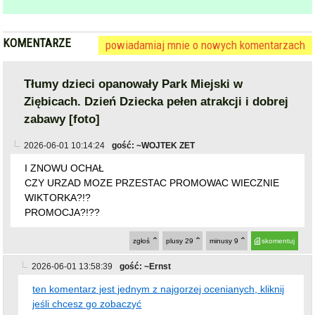
KOMENTARZE
powiadamiaj mnie o nowych komentarzach
Tłumy dzieci opanowały Park Miejski w
Ziębicach. Dzień Dziecka pełen atrakcji i dobrej
zabawy [foto]
2026-06-01 10:14:24
gość: ~WOJTEK ZET
I ZNOWU OCHAŁ
CZY URZAD MOZE PRZESTAC PROMOWAC WIECZNIE
WIKTORKA?!?
PROMOCJA?!??
zgłoś
plusy
29
minusy
9
skomentuj
2026-06-01 13:58:39
gość: ~Ernst
ten komentarz jest jednym z najgorzej ocenianych, kliknij
jeśli chcesz go zobaczyć
zgłoś
plusy
6
minusy
17
skomentuj