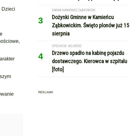
 Dzieci
GMINA KAMIENIEC ZĄBKOWICKI
Dożynki Gminne w Kamieńcu
3
Ząbkowickim. Święto plonów już 15
sierpnia
ce
nościowe,
OPOLNICA - WOJBÓRZ
Drzewo spadło na kabinę pojazdu
4
arakter
dostawczego. Kierowca w szpitalu
[foto]
pszym
REKLAMA
owanie