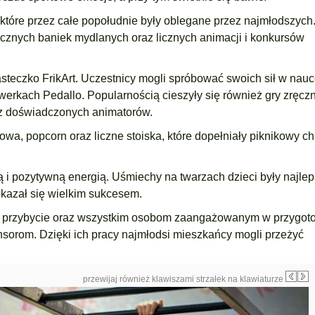
które przez całe popołudnie były oblegane przez najmłodszych.
tycznych baniek mydlanych oraz licznych animacji i konkursów
steczko FrikArt. Uczestnicy mogli spróbować swoich sił w nau
owerkach Pedallo. Popularnością cieszyły się również gry zręcz
ez doświadczonych animatorów.
wa, popcorn oraz liczne stoiska, które dopełniały piknikowy ch
 i pozytywną energią. Uśmiechy na twarzach dzieci były najle
kazał się wielkim sukcesem.
zne przybycie oraz wszystkim osobom zaangażowanym w przygot
sorom. Dzięki ich pracy najmłodsi mieszkańcy mogli przeżyć
przewijaj również klawiszami strzałek na klawiaturze