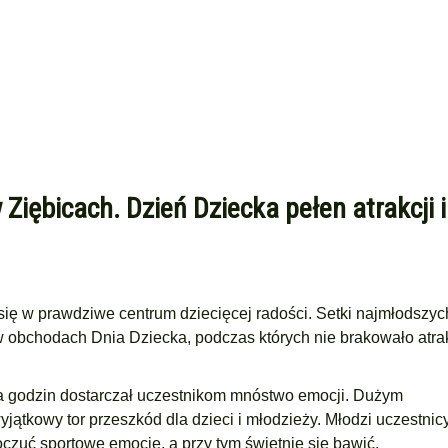
Ziębicach. Dzień Dziecka pełen atrakcji i
się w prawdziwe centrum dziecięcej radości. Setki najmłodszyc
 obchodach Dnia Dziecka, podczas których nie brakowało atrak
lka godzin dostarczał uczestnikom mnóstwo emocji. Dużym
tkowy tor przeszkód dla dzieci i młodzieży. Młodzi uczestnic
czuć sportowe emocje, a przy tym świetnie się bawić.