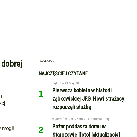
 dobrej
REKLAMA
NAJCZĘŚCIEJ CZYTANE
ZĄBKOWICE ŚLĄSKIE
Pierwsza kobieta w historii
1
h
ząbkowickiej JRG. Nowi strażacy
cji,
rozpoczęli służbę
STARCZÓW [GM. KAMIENIEC ZĄBKOWICKI]
Pożar poddasza domu w
2
y mogli
Starczowie [foto] [aktualizacja]