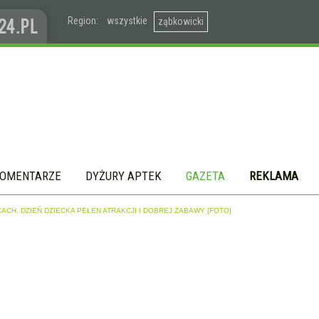
Region:
wszystkie
ząbkowicki
OMENTARZE
DYŻURY APTEK
GAZETA
REKLAMA
ACH. DZIEŃ DZIECKA PEŁEN ATRAKCJI I DOBREJ ZABAWY [FOTO]