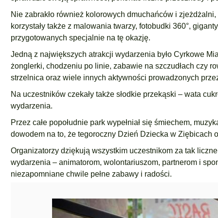
Nie zabrakło również kolorowych dmuchańców i zjeżdżalni, 
korzystały także z malowania twarzy, fotobudki 360°, gigan
przygotowanych specjalnie na tę okazję.
Jedną z największych atrakcji wydarzenia było Cyrkowe Mia
żonglerki, chodzeniu po linie, zabawie na szczudłach czy r
strzelnica oraz wiele innych aktywności prowadzonych prz
Na uczestników czekały także słodkie przekąski – wata cukro
wydarzenia.
Przez całe popołudnie park wypełniał się śmiechem, muzyką
dowodem na to, że tegoroczny Dzień Dziecka w Ziębicach o
Organizatorzy dziękują wszystkim uczestnikom za tak lic
wydarzenia – animatorom, wolontariuszom, partnerom i spon
niezapomniane chwile pełne zabawy i radości.