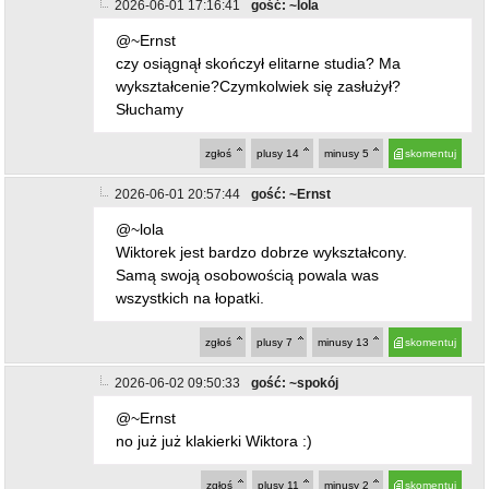
2026-06-01 20:57:44
gość: ~Ernst
@~lola
Wiktorek jest bardzo dobrze wykształcony.
Samą swoją osobowością powala was
wszystkich na łopatki.
zgłoś
plusy
7
minusy
13
skomentuj
2026-06-02 09:50:33
gość: ~spokój
@~Ernst
no już już klakierki Wiktora :)
zgłoś
plusy
11
minusy
2
skomentuj
2026-06-01 21:01:00
gość: ~Ernst
@~lola
Widzę Lola że się nie spełniłaś w życiu, coś ci
nie pykło. Może partner zostawił. Nie współczuję
tobie lola. Bądź zdrowa.