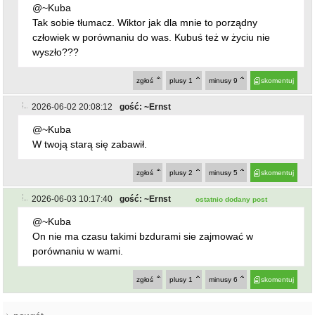
2026-06-02 20:08:12
gość: ~Ernst
@~Kuba
W twoją starą się zabawił.
zgłoś
plusy
2
minusy
5
skomentuj
2026-06-03 10:17:40
gość: ~Ernst
ostatnio dodany post
@~Kuba
On nie ma czasu takimi bzdurami sie zajmować w
porównaniu w wami.
zgłoś
plusy
1
minusy
6
skomentuj
powrót
REKLAMA
NAJCZĘŚCIEJ CZYTANE
ZĄBKOWICE ŚLĄSKIE
Pierwsza kobieta w historii