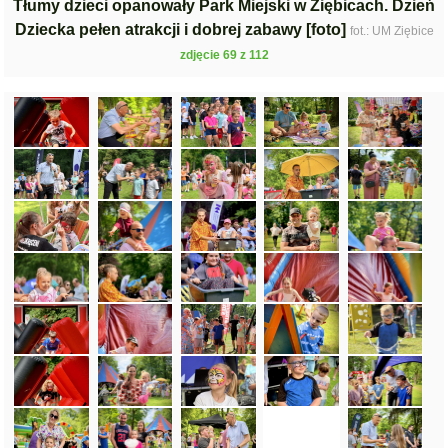
Tłumy dzieci opanowały Park Miejski w Ziębicach. Dzień
Dziecka pełen atrakcji i dobrej zabawy [foto]
fot.: UM Ziębice
zdjęcie 69 z 112