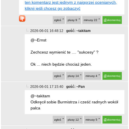
Zechcesz wymienić te .... "sukcesy" ?
Ok ... niech będzie chociaż jeden.
zgłoś
plusy
14
minusy
4
skomentuj
2026-06-01 17:15:40
gość: ~Pan
@~takitam
Odkręcił sobie Burmistrza i cześć radnych wokół
palca
zgłoś
plusy
12
minusy
5
skomentuj
2026-06-01 17:16:41
gość: ~lola
@~Ernst
czy osiągnął skończył elitarne studia? Ma
wykształcenie?Czymkolwiek się zasłużył?
Słuchamy
zgłoś
plusy
14
minusy
5
skomentuj