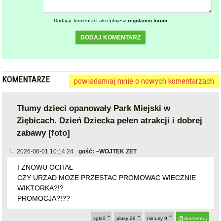
KOMENTARZE
powiadamiaj mnie o nowych komentarzach
Tłumy dzieci opanowały Park Miejski w
Ziębicach. Dzień Dziecka pełen atrakcji i dobrej
zabawy [foto]
2026-06-01 10:14:24
gość: ~WOJTEK ZET
I ZNOWU OCHAŁ
CZY URZAD MOZE PRZESTAC PROMOWAC WIECZNIE
WIKTORKA?!?
PROMOCJA?!??
zgłoś
plusy
29
minusy
9
skomentuj
2026-06-01 13:58:39
gość: ~Ernst
ten komentarz jest jednym z najgorzej ocenianych, kliknij
jeśli chcesz go zobaczyć
zgłoś
plusy
6
minusy
17
skomentuj