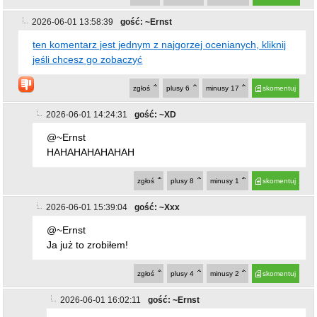
2026-06-01 14:24:31
gość: ~XD
@~Ernst
HAHAHAHAHAHAH
zgłoś
plusy
8
minusy
1
skomentuj
2026-06-01 15:39:04
gość: ~Xxx
@~Ernst
Ja już to zrobiłem!
zgłoś
plusy
4
minusy
2
skomentuj
2026-06-01 16:02:11
gość: ~Ernst
ten komentarz jest jednym z najgorzej ocenianych,
kliknij jeśli chcesz go zobaczyć
zgłoś
plusy
9
minusy
22
skomentuj
2026-06-01 16:48:12
gość: ~takitam
@~Ernst