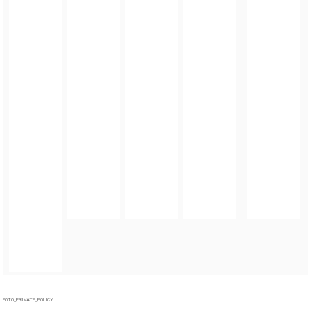
FOTO_PRIVATE_POLICY
TAGI:
GMINA ZIĘBICE
,
ZIĘBICKIE CENTRUM KULTURY
,
DZIEŃ DZIECKA
,
PARK MIEJSKI W
ZIĘBICACH
ZOBACZ TAKŻE