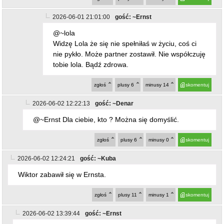
zgłoś
plusy
6
minusy
14
skomentuj
2026-06-02 12:22:13
gość: ~Denar
@~Ernst Dla ciebie, kto ? Można się domyślić.
zgłoś
plusy
6
minusy
0
skomentuj
2026-06-02 12:24:21
gość: ~Kuba
Wiktor zabawił się w Ernsta.
zgłoś
plusy
11
minusy
1
skomentuj
2026-06-02 13:39:44
gość: ~Ernst
@~Kuba
Tak sobie tłumacz. Wiktor jak dla mnie to porządny
człowiek w porównaniu do was. Kubuś też w życiu nie
wyszło???
zgłoś
plusy
1
minusy
9
skomentuj