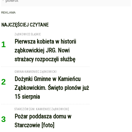
1
ząbkowickiej JRG. Nowi
strażacy rozpoczęli służbę
GMINA KAMIENIEC ZĄBKOWICKI
Dożynki Gminne w Kamieńcu
2
Ząbkowickim. Święto plonów już
15 sierpnia
STARCZÓW [GM. KAMIENIEC ZĄBKOWICKI]
Pożar poddasza domu w
3
Starczowie [foto]
TARNÓW (GM. ZĄBKOWICE ŚLĄSKIE)
Międzynarodowe Dożynki w
4
Tarnowie. Gmina Ząbkowice
Śląskie zaprasza na święto
plonów