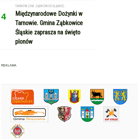
REKLAMA
Copyright © Express-Miejski.pl
RSS
reklama
współpraca
kontakt
patronat medialny
regulamin serwisu
polityka cookie