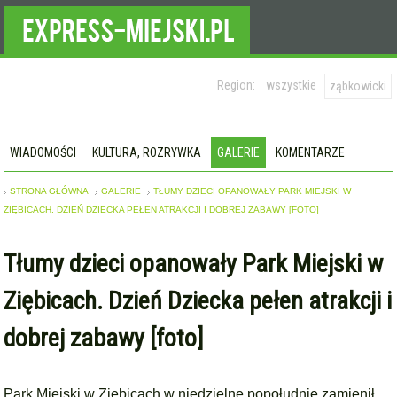
Region:
wszystkie
ząbkowicki
WIADOMOŚCI
KULTURA, ROZRYWKA
GALERIE
KOMENTARZE
STRONA GŁÓWNA
GALERIE
TŁUMY DZIECI OPANOWAŁY PARK MIEJSKI W
ZIĘBICACH. DZIEŃ DZIECKA PEŁEN ATRAKCJI I DOBREJ ZABAWY [FOTO]
Tłumy dzieci opanowały Park Miejski w
Ziębicach. Dzień Dziecka pełen atrakcji i
dobrej zabawy [foto]
Park Miejski w Ziębicach w niedzielne popołudnie zamienił