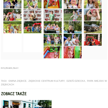
FOTO_PRIVATE_POLICY
TAGI:
GMINA ZIĘBICE
,
ZIĘBICKIE CENTRUM KULTURY
,
DZIEŃ DZIECKA
,
PARK MIEJSKI W
ZIĘBICACH
ZOBACZ TAKŻE