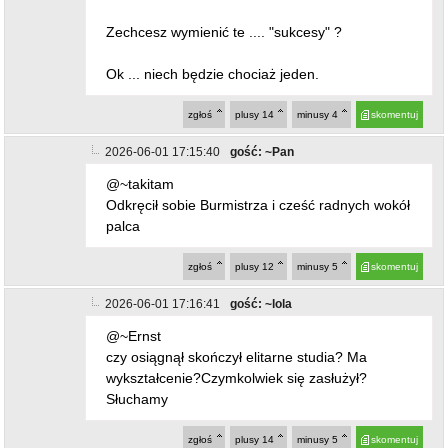
Zechcesz wymienić te .... "sukcesy" ?
Ok ... niech będzie chociaż jeden.
zgłoś
plusy
14
minusy
4
skomentuj
2026-06-01 17:15:40
gość: ~Pan
@~takitam
Odkręcił sobie Burmistrza i cześć radnych wokół
palca
zgłoś
plusy
12
minusy
5
skomentuj
2026-06-01 17:16:41
gość: ~lola
@~Ernst
czy osiągnął skończył elitarne studia? Ma
wykształcenie?Czymkolwiek się zasłużył?
Słuchamy
zgłoś
plusy
14
minusy
5
skomentuj