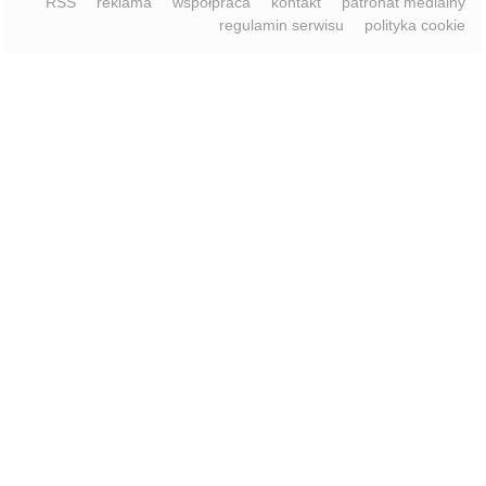
RSS
reklama
współpraca
kontakt
patronat medialny
regulamin serwisu
polityka cookie