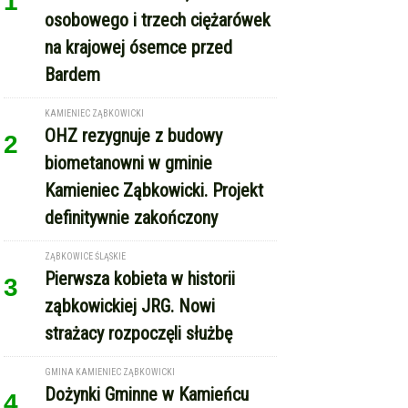
1
osobowego i trzech ciężarówek
na krajowej ósemce przed
Bardem
KAMIENIEC ZĄBKOWICKI
OHZ rezygnuje z budowy
2
biometanowni w gminie
Kamieniec Ząbkowicki. Projekt
definitywnie zakończony
ZĄBKOWICE ŚLĄSKIE
Pierwsza kobieta w historii
3
ząbkowickiej JRG. Nowi
strażacy rozpoczęli służbę
GMINA KAMIENIEC ZĄBKOWICKI
Dożynki Gminne w Kamieńcu
4