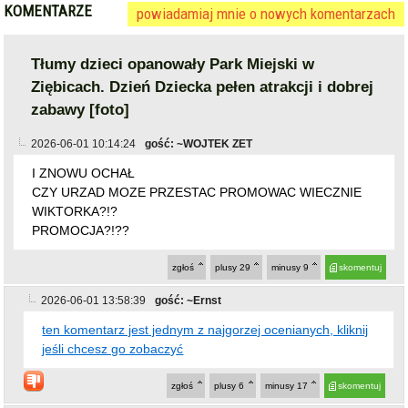
KOMENTARZE
powiadamiaj mnie o nowych komentarzach
Tłumy dzieci opanowały Park Miejski w
Ziębicach. Dzień Dziecka pełen atrakcji i dobrej
zabawy [foto]
2026-06-01 10:14:24
gość: ~WOJTEK ZET
I ZNOWU OCHAŁ
CZY URZAD MOZE PRZESTAC PROMOWAC WIECZNIE
WIKTORKA?!?
PROMOCJA?!??
zgłoś
plusy
29
minusy
9
skomentuj
2026-06-01 13:58:39
gość: ~Ernst
ten komentarz jest jednym z najgorzej ocenianych, kliknij
jeśli chcesz go zobaczyć
zgłoś
plusy
6
minusy
17
skomentuj