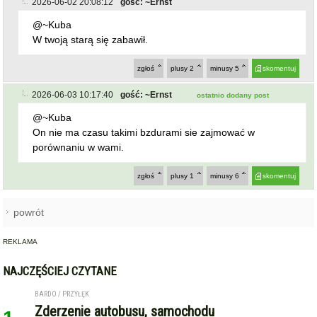
2026-06-02 20:08:12
gość: ~Ernst
@~Kuba
W twoją starą się zabawił.
zgłoś
plusy
2
minusy
5
skomentuj
2026-06-03 10:17:40
gość: ~Ernst
ostatnio dodany post
@~Kuba
On nie ma czasu takimi bzdurami sie zajmować w
porównaniu w wami.
zgłoś
plusy
1
minusy
6
skomentuj
powrót
REKLAMA
NAJCZĘŚCIEJ CZYTANE
BARDO / PRZYŁĘK
Zderzenie autobusu, samochodu