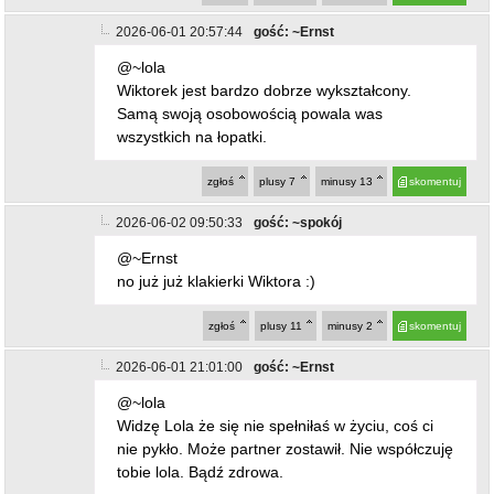
2026-06-01 20:57:44
gość: ~Ernst
@~lola
Wiktorek jest bardzo dobrze wykształcony.
Samą swoją osobowością powala was
wszystkich na łopatki.
zgłoś
plusy
7
minusy
13
skomentuj
2026-06-02 09:50:33
gość: ~spokój
@~Ernst
no już już klakierki Wiktora :)
zgłoś
plusy
11
minusy
2
skomentuj
2026-06-01 21:01:00
gość: ~Ernst
@~lola
Widzę Lola że się nie spełniłaś w życiu, coś ci
nie pykło. Może partner zostawił. Nie współczuję
tobie lola. Bądź zdrowa.