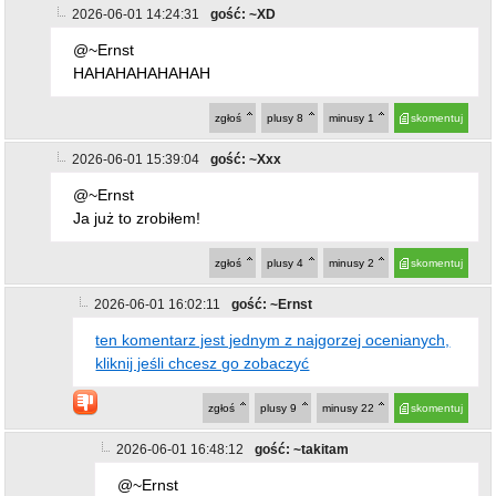
2026-06-01 14:24:31
gość: ~XD
@~Ernst
HAHAHAHAHAHAH
zgłoś
plusy
8
minusy
1
skomentuj
2026-06-01 15:39:04
gość: ~Xxx
@~Ernst
Ja już to zrobiłem!
zgłoś
plusy
4
minusy
2
skomentuj
2026-06-01 16:02:11
gość: ~Ernst
ten komentarz jest jednym z najgorzej ocenianych,
kliknij jeśli chcesz go zobaczyć
zgłoś
plusy
9
minusy
22
skomentuj
2026-06-01 16:48:12
gość: ~takitam
@~Ernst