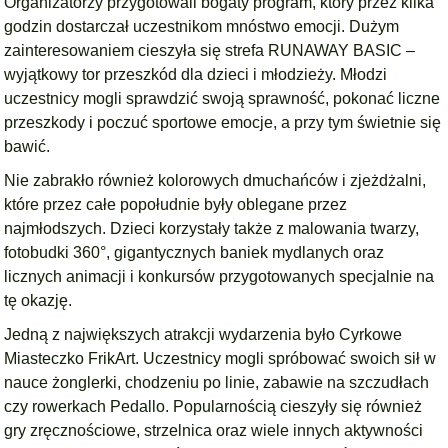
Organizatorzy przygotowali bogaty program, który przez kilka
godzin dostarczał uczestnikom mnóstwo emocji. Dużym
zainteresowaniem cieszyła się strefa RUNAWAY BASIC –
wyjątkowy tor przeszkód dla dzieci i młodzieży. Młodzi
uczestnicy mogli sprawdzić swoją sprawność, pokonać liczne
przeszkody i poczuć sportowe emocje, a przy tym świetnie się
bawić.
Nie zabrakło również kolorowych dmuchańców i zjeżdżalni,
które przez całe popołudnie były oblegane przez
najmłodszych. Dzieci korzystały także z malowania twarzy,
fotobudki 360°, gigantycznych baniek mydlanych oraz
licznych animacji i konkursów przygotowanych specjalnie na
tę okazję.
Jedną z największych atrakcji wydarzenia było Cyrkowe
Miasteczko FrikArt. Uczestnicy mogli spróbować swoich sił w
nauce żonglerki, chodzeniu po linie, zabawie na szczudłach
czy rowerkach Pedallo. Popularnością cieszyły się również
gry zręcznościowe, strzelnica oraz wiele innych aktywności