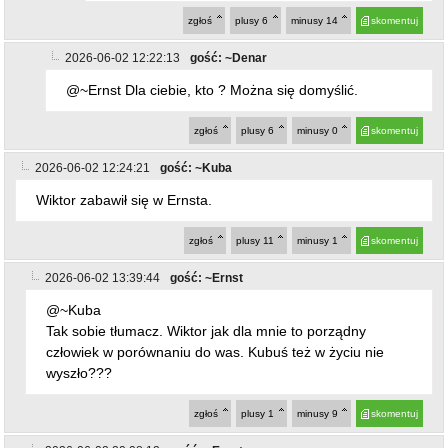
zgłoś
plusy
6
minusy
14
skomentuj
2026-06-02 12:22:13
gość: ~Denar
@~Ernst Dla ciebie, kto ? Można się domyślić.
zgłoś
plusy
6
minusy
0
skomentuj
2026-06-02 12:24:21
gość: ~Kuba
Wiktor zabawił się w Ernsta.
zgłoś
plusy
11
minusy
1
skomentuj
2026-06-02 13:39:44
gość: ~Ernst
@~Kuba
Tak sobie tłumacz. Wiktor jak dla mnie to porządny
człowiek w porównaniu do was. Kubuś też w życiu nie
wyszło???
zgłoś
plusy
1
minusy
9
skomentuj