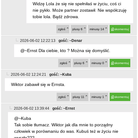
zgłoś
plusy
6
minusy
14
skomentuj
2026-06-02 12:22:13
gość: ~Denar
@~Ernst Dla ciebie, kto ? Można się domyślić.
zgłoś
plusy
6
minusy
0
skomentuj
2026-06-02 12:24:21
gość: ~Kuba
Wiktor zabawił się w Ernsta.
zgłoś
plusy
11
minusy
1
skomentuj
2026-06-02 13:39:44
gość: ~Ernst
@~Kuba
Tak sobie tłumacz. Wiktor jak dla mnie to porządny
człowiek w porównaniu do was. Kubuś też w życiu nie
wyszło???
zgłoś
plusy
1
minusy
9
skomentuj