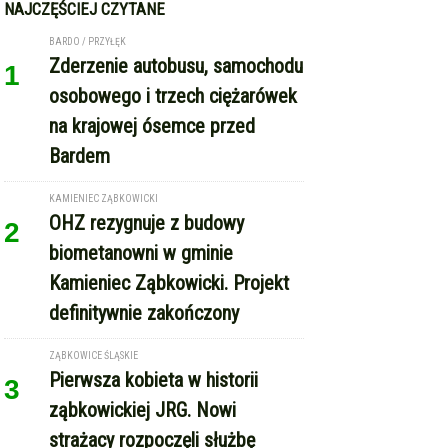
1
osobowego i trzech ciężarówek
na krajowej ósemce przed
Bardem
KAMIENIEC ZĄBKOWICKI
OHZ rezygnuje z budowy
2
biometanowni w gminie
Kamieniec Ząbkowicki. Projekt
definitywnie zakończony
ZĄBKOWICE ŚLĄSKIE
Pierwsza kobieta w historii
3
ząbkowickiej JRG. Nowi
strażacy rozpoczęli służbę
GMINA KAMIENIEC ZĄBKOWICKI
Dożynki Gminne w Kamieńcu
4