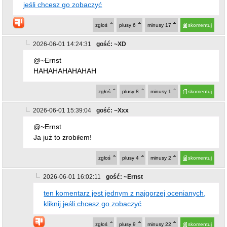
2026-06-01 14:24:31
gość: ~XD
@~Ernst
HAHAHAHAHAHAH
zgłoś
plusy
8
minusy
1
skomentuj
2026-06-01 15:39:04
gość: ~Xxx
@~Ernst
Ja już to zrobiłem!
zgłoś
plusy
4
minusy
2
skomentuj
2026-06-01 16:02:11
gość: ~Ernst
ten komentarz jest jednym z najgorzej ocenianych,
kliknij jeśli chcesz go zobaczyć
zgłoś
plusy
9
minusy
22
skomentuj
2026-06-01 16:48:12
gość: ~takitam
@~Ernst