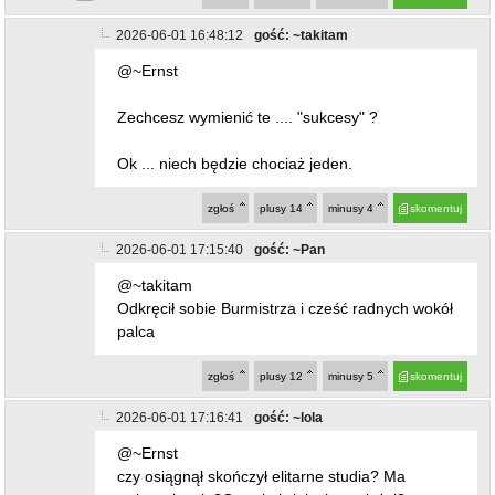
Zechcesz wymienić te .... "sukcesy" ?
Ok ... niech będzie chociaż jeden.
zgłoś
plusy
14
minusy
4
skomentuj
2026-06-01 17:15:40
gość: ~Pan
@~takitam
Odkręcił sobie Burmistrza i cześć radnych wokół
palca
zgłoś
plusy
12
minusy
5
skomentuj
2026-06-01 17:16:41
gość: ~lola
@~Ernst
czy osiągnął skończył elitarne studia? Ma
wykształcenie?Czymkolwiek się zasłużył?
Słuchamy
zgłoś
plusy
14
minusy
5
skomentuj