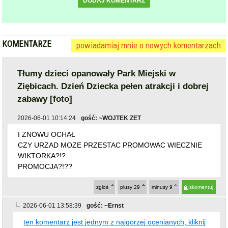
KOMENTARZE
powiadamiaj mnie o nowych komentarzach
Tłumy dzieci opanowały Park Miejski w
Ziębicach. Dzień Dziecka pełen atrakcji i dobrej
zabawy [foto]
2026-06-01 10:14:24
gość: ~WOJTEK ZET
I ZNOWU OCHAŁ
CZY URZAD MOZE PRZESTAC PROMOWAC WIECZNIE
WIKTORKA?!?
PROMOCJA?!??
zgłoś
plusy
29
minusy
9
skomentuj
2026-06-01 13:58:39
gość: ~Ernst
ten komentarz jest jednym z najgorzej ocenianych, kliknij
jeśli chcesz go zobaczyć
zgłoś
plusy
6
minusy
17
skomentuj