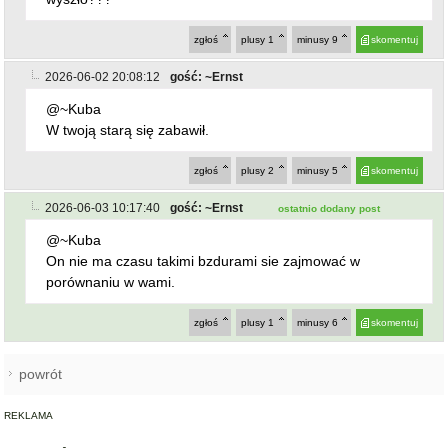
2026-06-02 20:08:12
gość: ~Ernst
@~Kuba
W twoją starą się zabawił.
zgłoś
plusy
2
minusy
5
skomentuj
2026-06-03 10:17:40
gość: ~Ernst
ostatnio dodany post
@~Kuba
On nie ma czasu takimi bzdurami sie zajmować w
porównaniu w wami.
zgłoś
plusy
1
minusy
6
skomentuj
powrót
REKLAMA
NAJCZĘŚCIEJ CZYTANE
BARDO / PRZYŁĘK
Zderzenie autobusu, samochodu