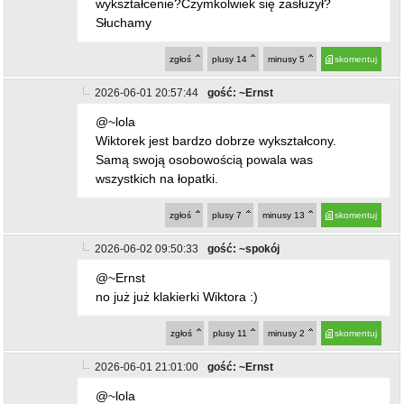
2026-06-01 20:57:44
gość: ~Ernst
@~lola
Wiktorek jest bardzo dobrze wykształcony.
Samą swoją osobowością powala was
wszystkich na łopatki.
zgłoś
plusy
7
minusy
13
skomentuj
2026-06-02 09:50:33
gość: ~spokój
@~Ernst
no już już klakierki Wiktora :)
zgłoś
plusy
11
minusy
2
skomentuj
2026-06-01 21:01:00
gość: ~Ernst
@~lola
Widzę Lola że się nie spełniłaś w życiu, coś ci
nie pykło. Może partner zostawił. Nie współczuję
tobie lola. Bądź zdrowa.