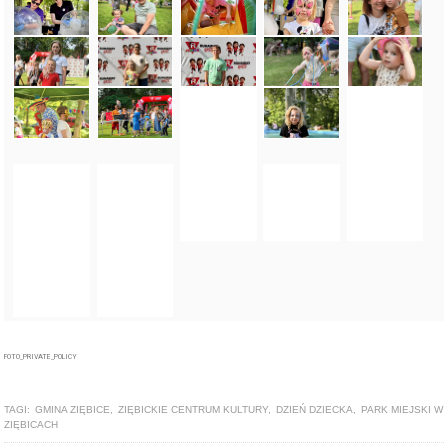
FOTO_PRIVATE_POLICY
TAGI:
GMINA ZIĘBICE
,
ZIĘBICKIE CENTRUM KULTURY
,
DZIEŃ DZIECKA
,
PARK MIEJSKI W
ZIĘBICACH
ZOBACZ TAKŻE