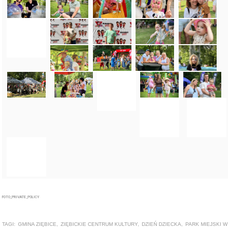
FOTO_PRIVATE_POLICY
TAGI:
GMINA ZIĘBICE
,
ZIĘBICKIE CENTRUM KULTURY
,
DZIEŃ DZIECKA
,
PARK MIEJSKI W
ZIĘBICACH
ZOBACZ TAKŻE