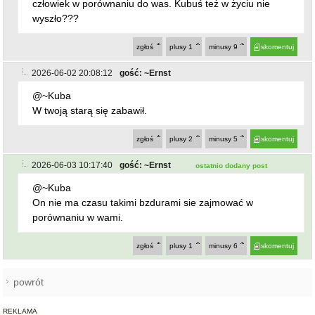
2026-06-02 20:08:12
gość: ~Ernst
@~Kuba
W twoją starą się zabawił.
zgłoś
plusy
2
minusy
5
skomentuj
2026-06-03 10:17:40
gość: ~Ernst
ostatnio dodany post
@~Kuba
On nie ma czasu takimi bzdurami sie zajmować w
porównaniu w wami.
zgłoś
plusy
1
minusy
6
skomentuj
powrót
REKLAMA
NAJCZĘŚCIEJ CZYTANE
STARCZÓW [GM. KAMIENIEC ZĄBKOWICKI]
Pożar poddasza domu w