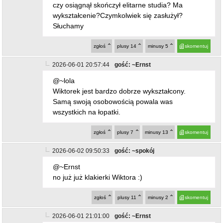
2026-06-01 20:57:44
gość: ~Ernst
@~lola
Wiktorek jest bardzo dobrze wykształcony.
Samą swoją osobowością powala was
wszystkich na łopatki.
zgłoś
plusy
7
minusy
13
skomentuj
2026-06-02 09:50:33
gość: ~spokój
@~Ernst
no już już klakierki Wiktora :)
zgłoś
plusy
11
minusy
2
skomentuj
2026-06-01 21:01:00
gość: ~Ernst
@~lola
Widzę Lola że się nie spełniłaś w życiu, coś ci
nie pykło. Może partner zostawił. Nie współczuję
tobie lola. Bądź zdrowa.