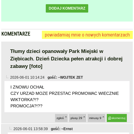
KOMENTARZE
powiadamiaj mnie o nowych komentarzach
Tłumy dzieci opanowały Park Miejski w
Ziębicach. Dzień Dziecka pełen atrakcji i dobrej
zabawy [foto]
2026-06-01 10:14:24
gość: ~WOJTEK ZET
I ZNOWU OCHAŁ
CZY URZAD MOZE PRZESTAC PROMOWAC WIECZNIE
WIKTORKA?!?
PROMOCJA?!??
zgłoś
plusy
29
minusy
9
skomentuj
2026-06-01 13:58:39
gość: ~Ernst
ten komentarz jest jednym z najgorzej ocenianych, kliknij
jeśli chcesz go zobaczyć
zgłoś
plusy
6
minusy
17
skomentuj