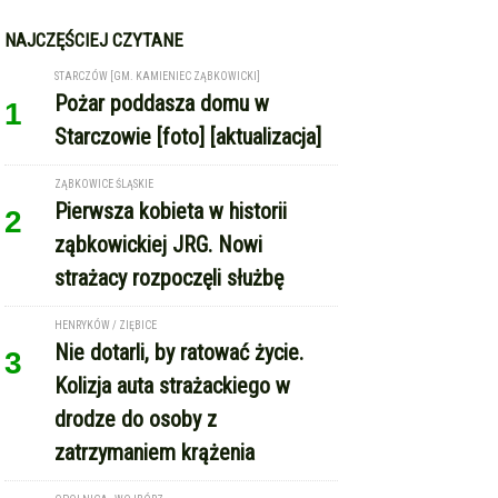
1
Starczowie [foto] [aktualizacja]
ZĄBKOWICE ŚLĄSKIE
Pierwsza kobieta w historii
2
ząbkowickiej JRG. Nowi
strażacy rozpoczęli służbę
HENRYKÓW / ZIĘBICE
Nie dotarli, by ratować życie.
3
Kolizja auta strażackiego w
drodze do osoby z
zatrzymaniem krążenia
OPOLNICA - WOJBÓRZ
Drzewo spadło na kabinę
4
pojazdu dostawczego. Kierowca
w szpitalu [foto]