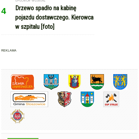
REKLAMA
Copyright © Express-Miejski.pl
RSS
reklama
współpraca
kontakt
patronat medialny
regulamin serwisu
polityka cookie