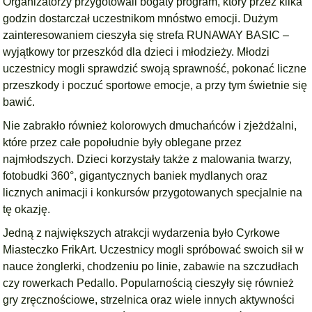
Organizatorzy przygotowali bogaty program, który przez kilka
godzin dostarczał uczestnikom mnóstwo emocji. Dużym
zainteresowaniem cieszyła się strefa RUNAWAY BASIC –
wyjątkowy tor przeszkód dla dzieci i młodzieży. Młodzi
uczestnicy mogli sprawdzić swoją sprawność, pokonać liczne
przeszkody i poczuć sportowe emocje, a przy tym świetnie się
bawić.
Nie zabrakło również kolorowych dmuchańców i zjeżdżalni,
które przez całe popołudnie były oblegane przez
najmłodszych. Dzieci korzystały także z malowania twarzy,
fotobudki 360°, gigantycznych baniek mydlanych oraz
licznych animacji i konkursów przygotowanych specjalnie na
tę okazję.
Jedną z największych atrakcji wydarzenia było Cyrkowe
Miasteczko FrikArt. Uczestnicy mogli spróbować swoich sił w
nauce żonglerki, chodzeniu po linie, zabawie na szczudłach
czy rowerkach Pedallo. Popularnością cieszyły się również
gry zręcznościowe, strzelnica oraz wiele innych aktywności