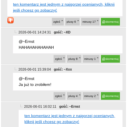
2026-06-01 14:24:31
gość: ~XD
@~Ernst
HAHAHAHAHAHAH
zgłoś
plusy
8
minusy
1
skomentuj
2026-06-01 15:39:04
gość: ~Xxx
@~Ernst
Ja już to zrobiłem!
zgłoś
plusy
4
minusy
2
skomentuj
2026-06-01 16:02:11
gość: ~Ernst
ten komentarz jest jednym z najgorzej ocenianych,
kliknij jeśli chcesz go zobaczyć
zgłoś
plusy
9
minusy
22
skomentuj
2026-06-01 16:48:12
gość: ~takitam
@~Ernst