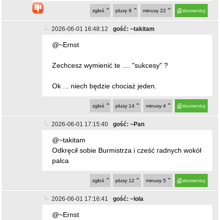
Zechcesz wymienić te .... "sukcesy" ?
Ok ... niech będzie chociaż jeden.
zgłoś
plusy
14
minusy
4
skomentuj
2026-06-01 17:15:40
gość: ~Pan
@~takitam
Odkręcił sobie Burmistrza i cześć radnych wokół
palca
zgłoś
plusy
12
minusy
5
skomentuj
2026-06-01 17:16:41
gość: ~lola
@~Ernst
czy osiągnął skończył elitarne studia? Ma
wykształcenie?Czymkolwiek się zasłużył?
Słuchamy
zgłoś
plusy
14
minusy
5
skomentuj