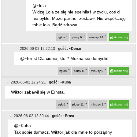
zgłoś
plusy
6
minusy
14
skomentuj
2026-06-02 12:22:13
gość: ~Denar
@~Ernst Dla ciebie, kto ? Można się domyślić.
zgłoś
plusy
6
minusy
0
skomentuj
2026-06-02 12:24:21
gość: ~Kuba
Wiktor zabawił się w Ernsta.
zgłoś
plusy
11
minusy
1
skomentuj
2026-06-02 13:39:44
gość: ~Ernst
@~Kuba
Tak sobie tłumacz. Wiktor jak dla mnie to porządny
człowiek w porównaniu do was. Kubuś też w życiu nie
wyszło???
zgłoś
plusy
1
minusy
9
skomentuj