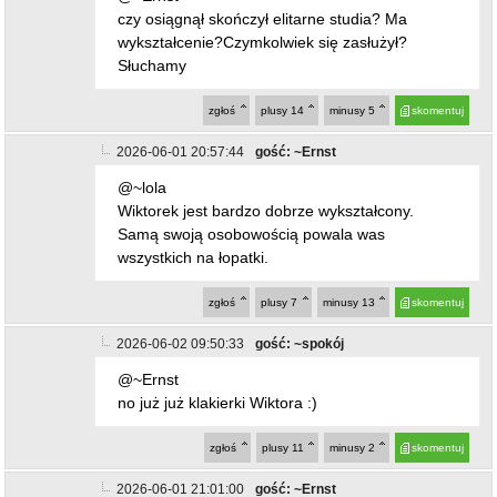
2026-06-02 09:50:33
gość: ~spokój
@~Ernst
no już już klakierki Wiktora :)
zgłoś
plusy
11
minusy
2
skomentuj
2026-06-01 21:01:00
gość: ~Ernst
@~lola
Widzę Lola że się nie spełniłaś w życiu, coś ci
nie pykło. Może partner zostawił. Nie współczuję
tobie lola. Bądź zdrowa.
zgłoś
plusy
6
minusy
14
skomentuj
2026-06-02 12:22:13
gość: ~Denar
@~Ernst Dla ciebie, kto ? Można się domyślić.
zgłoś
plusy
6
minusy
0
skomentuj
2026-06-02 12:24:21
gość: ~Kuba