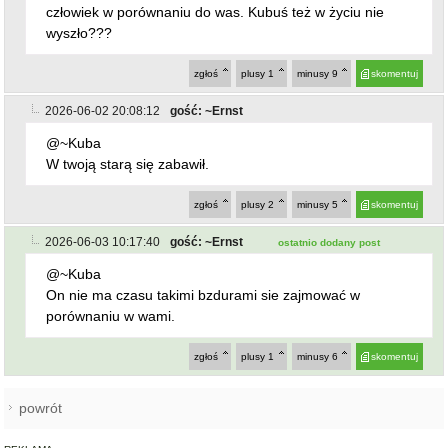
porównaniu w wami.
zgłoś
plusy
1
minusy
6
skomentuj
powrót
REKLAMA
NAJCZĘŚCIEJ CZYTANE
BARDO / PRZYŁĘK
Zderzenie autobusu, samochodu
1
osobowego i trzech ciężarówek
na krajowej ósemce przed
Bardem
KAMIENIEC ZĄBKOWICKI
OHZ rezygnuje z budowy
2
biometanowni w gminie