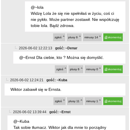
Wiktor zabawił się w Ernsta.
zgłoś
plusy
11
minusy
1
skomentuj
2026-06-02 13:39:44
gość: ~Ernst
@~Kuba
Tak sobie tłumacz. Wiktor jak dla mnie to porządny
człowiek w porównaniu do was. Kubuś też w życiu nie
wyszło???
zgłoś
plusy
1
minusy
9
skomentuj
2026-06-02 20:08:12
gość: ~Ernst
@~Kuba
W twoją starą się zabawił.
zgłoś
plusy
2
minusy
5
skomentuj
2026-06-03 10:17:40
gość: ~Ernst
ostatnio dodany post
@~Kuba
On nie ma czasu takimi bzdurami sie zajmować w