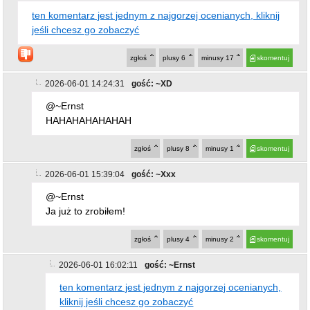
Ja już to zrobiłem!
zgłoś
plusy
4
minusy
2
skomentuj
2026-06-01 16:02:11
gość: ~Ernst
ten komentarz jest jednym z najgorzej ocenianych,
kliknij jeśli chcesz go zobaczyć
zgłoś
plusy
9
minusy
22
skomentuj
2026-06-01 16:48:12
gość: ~takitam
@~Ernst
Zechcesz wymienić te .... "sukcesy" ?
Ok ... niech będzie chociaż jeden.
zgłoś
plusy
14
minusy
4
skomentuj
2026-06-01 17:15:40
gość: ~Pan
@~takitam