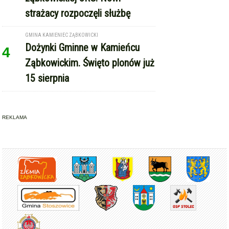
Copyright © Express-Miejski.pl
RSS
reklama
współpraca
kontakt
patronat medialny
regulamin serwisu
polityka cookie