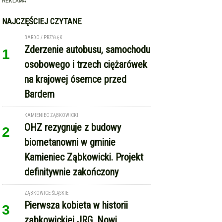
Kamieniec Ząbkowicki. Projekt
definitywnie zakończony
ZĄBKOWICE ŚLĄSKIE
Pierwsza kobieta w historii
3
ząbkowickiej JRG. Nowi
strażacy rozpoczęli służbę
GMINA KAMIENIEC ZĄBKOWICKI
Dożynki Gminne w Kamieńcu
4
Ząbkowickim. Święto plonów już
15 sierpnia
REKLAMA