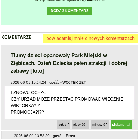
CZY URZAD MOZE PRZESTAC PROMOWAC WIECZNIE
WIKTORKA?!?
PROMOCJA?!??
zgłoś
plusy
29
minusy
9
skomentuj
2026-06-01 13:58:39
gość: ~Ernst
ten komentarz jest jednym z najgorzej ocenianych, kliknij
jeśli chcesz go zobaczyć
zgłoś
plusy
6
minusy
17
skomentuj
2026-06-01 14:24:31
gość: ~XD
@~Ernst
HAHAHAHAHAHAH
zgłoś
plusy
8
minusy
1
skomentuj
2026-06-01 15:39:04
gość: ~Xxx
@~Ernst