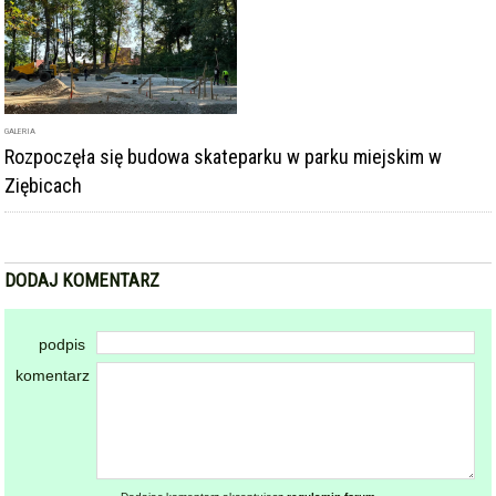
podpis
komentarz
Dodając komentarz akceptujesz
regulamin forum
DODAJ KOMENTARZ
KOMENTARZE
powiadamiaj mnie o nowych komentarzach
Tłumy dzieci opanowały Park Miejski w
Ziębicach. Dzień Dziecka pełen atrakcji i dobrej
zabawy [foto]
2026-06-01 10:14:24
gość: ~WOJTEK ZET
I ZNOWU OCHAŁ