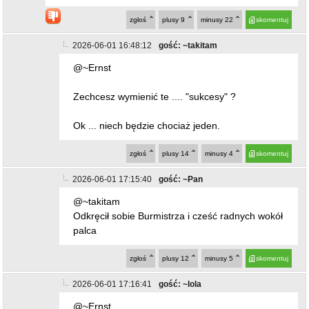
Odkręcił sobie Burmistrza i cześć radnych wokół
palca
zgłoś
plusy
12
minusy
5
skomentuj
2026-06-01 17:16:41
gość: ~lola
@~Ernst
czy osiągnął skończył elitarne studia? Ma
wykształcenie?Czymkolwiek się zasłużył?
Słuchamy
zgłoś
plusy
14
minusy
5
skomentuj
2026-06-01 20:57:44
gość: ~Ernst
@~lola
Wiktorek jest bardzo dobrze wykształcony.
Samą swoją osobowością powala was
wszystkich na łopatki.
zgłoś
plusy
7
minusy
13
skomentuj