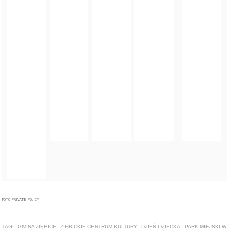
FOTO_PRIVATE_POLICY
TAGI:
GMINA ZIĘBICE
,
ZIĘBICKIE CENTRUM KULTURY
,
DZIEŃ DZIECKA
,
PARK MIEJSKI W
ZIĘBICACH
ZOBACZ TAKŻE
GALERIA
Dzień Dziecka w Ziębickim Centrum Kultury