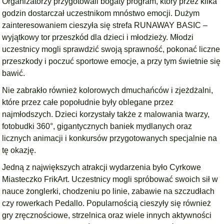
Organizatorzy przygotowali bogaty program, który przez kilka
godzin dostarczał uczestnikom mnóstwo emocji. Dużym
zainteresowaniem cieszyła się strefa RUNAWAY BASIC –
wyjątkowy tor przeszkód dla dzieci i młodzieży. Młodzi
uczestnicy mogli sprawdzić swoją sprawność, pokonać liczne
przeszkody i poczuć sportowe emocje, a przy tym świetnie się
bawić.
Nie zabrakło również kolorowych dmuchańców i zjeżdżalni,
które przez całe popołudnie były oblegane przez
najmłodszych. Dzieci korzystały także z malowania twarzy,
fotobudki 360°, gigantycznych baniek mydlanych oraz
licznych animacji i konkursów przygotowanych specjalnie na
tę okazję.
Jedną z największych atrakcji wydarzenia było Cyrkowe
Miasteczko FrikArt. Uczestnicy mogli spróbować swoich sił w
nauce żonglerki, chodzeniu po linie, zabawie na szczudłach
czy rowerkach Pedallo. Popularnością cieszyły się również
gry zręcznościowe, strzelnica oraz wiele innych aktywności