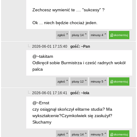
Zechcesz wymienić te .... "sukcesy" ?
Ok ... niech będzie chociaż jeden.
zgłoś
plusy
14
minusy
4
skomentuj
2026-06-01 17:15:40
gość: ~Pan
@~takitam
Odkręcił sobie Burmistrza i cześć radnych wokół
palca
zgłoś
plusy
12
minusy
5
skomentuj
2026-06-01 17:16:41
gość: ~lola
@~Ernst
czy osiągnął skończył elitarne studia? Ma
wykształcenie?Czymkolwiek się zasłużył?
Słuchamy
zgłoś
plusy
14
minusy
5
skomentuj