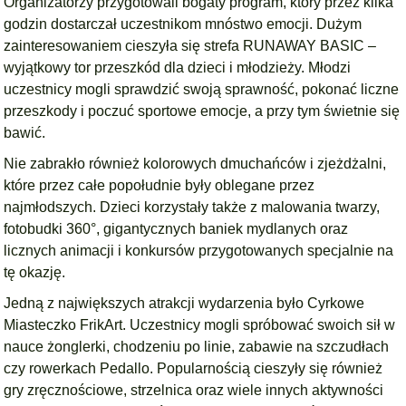
Organizatorzy przygotowali bogaty program, który przez kilka
godzin dostarczał uczestnikom mnóstwo emocji. Dużym
zainteresowaniem cieszyła się strefa RUNAWAY BASIC –
wyjątkowy tor przeszkód dla dzieci i młodzieży. Młodzi
uczestnicy mogli sprawdzić swoją sprawność, pokonać liczne
przeszkody i poczuć sportowe emocje, a przy tym świetnie się
bawić.
Nie zabrakło również kolorowych dmuchańców i zjeżdżalni,
które przez całe popołudnie były oblegane przez
najmłodszych. Dzieci korzystały także z malowania twarzy,
fotobudki 360°, gigantycznych baniek mydlanych oraz
licznych animacji i konkursów przygotowanych specjalnie na
tę okazję.
Jedną z największych atrakcji wydarzenia było Cyrkowe
Miasteczko FrikArt. Uczestnicy mogli spróbować swoich sił w
nauce żonglerki, chodzeniu po linie, zabawie na szczudłach
czy rowerkach Pedallo. Popularnością cieszyły się również
gry zręcznościowe, strzelnica oraz wiele innych aktywności