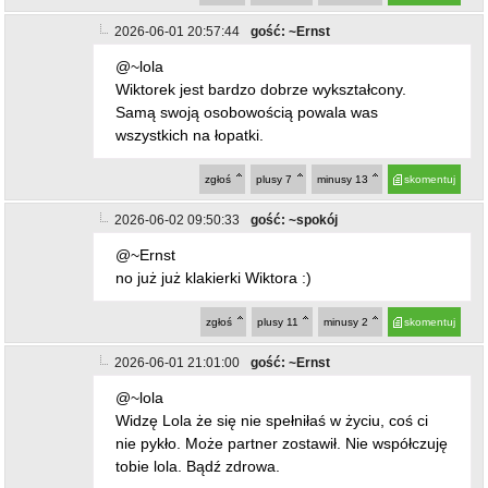
2026-06-01 20:57:44
gość: ~Ernst
@~lola
Wiktorek jest bardzo dobrze wykształcony.
Samą swoją osobowością powala was
wszystkich na łopatki.
zgłoś
plusy
7
minusy
13
skomentuj
2026-06-02 09:50:33
gość: ~spokój
@~Ernst
no już już klakierki Wiktora :)
zgłoś
plusy
11
minusy
2
skomentuj
2026-06-01 21:01:00
gość: ~Ernst
@~lola
Widzę Lola że się nie spełniłaś w życiu, coś ci
nie pykło. Może partner zostawił. Nie współczuję
tobie lola. Bądź zdrowa.