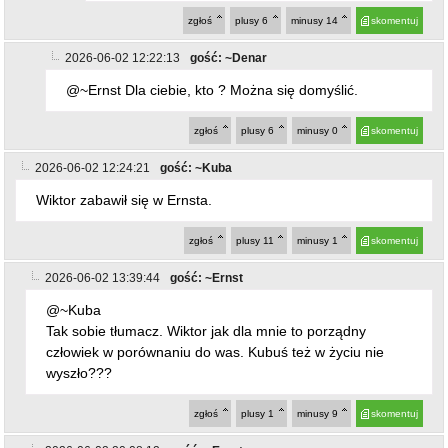
zgłoś
plusy
6
minusy
14
skomentuj
2026-06-02 12:22:13
gość: ~Denar
@~Ernst Dla ciebie, kto ? Można się domyślić.
zgłoś
plusy
6
minusy
0
skomentuj
2026-06-02 12:24:21
gość: ~Kuba
Wiktor zabawił się w Ernsta.
zgłoś
plusy
11
minusy
1
skomentuj
2026-06-02 13:39:44
gość: ~Ernst
@~Kuba
Tak sobie tłumacz. Wiktor jak dla mnie to porządny
człowiek w porównaniu do was. Kubuś też w życiu nie
wyszło???
zgłoś
plusy
1
minusy
9
skomentuj