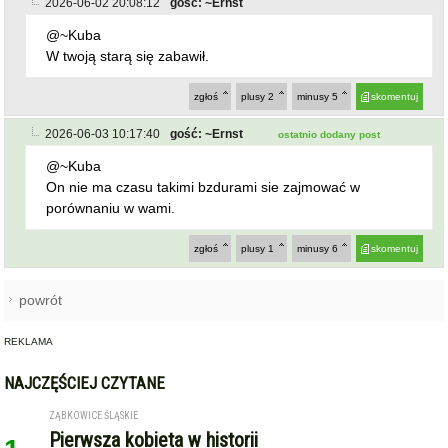
2026-06-02 20:08:12
gość: ~Ernst
@~Kuba
W twoją starą się zabawił.
zgłoś
plusy
2
minusy
5
skomentuj
2026-06-03 10:17:40
gość: ~Ernst
ostatnio dodany post
@~Kuba
On nie ma czasu takimi bzdurami sie zajmować w
porównaniu w wami.
zgłoś
plusy
1
minusy
6
skomentuj
powrót
REKLAMA
NAJCZĘŚCIEJ CZYTANE
ZĄBKOWICE ŚLĄSKIE
Pierwsza kobieta w historii