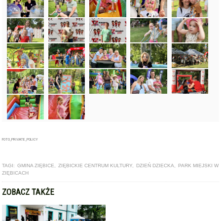
FOTO_PRIVATE_POLICY
TAGI:
GMINA ZIĘBICE
,
ZIĘBICKIE CENTRUM KULTURY
,
DZIEŃ DZIECKA
,
PARK MIEJSKI W
ZIĘBICACH
ZOBACZ TAKŻE