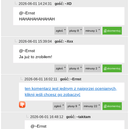
2026-06-01 14:24:31
gość: ~XD
@~Ernst
HAHAHAHAHAHAH
zgłoś
plusy
8
minusy
1
skomentuj
2026-06-01 15:39:04
gość: ~Xxx
@~Ernst
Ja już to zrobiłem!
zgłoś
plusy
4
minusy
2
skomentuj
2026-06-01 16:02:11
gość: ~Ernst
ten komentarz jest jednym z najgorzej ocenianych,
kliknij jeśli chcesz go zobaczyć
zgłoś
plusy
9
minusy
22
skomentuj
2026-06-01 16:48:12
gość: ~takitam
@~Ernst