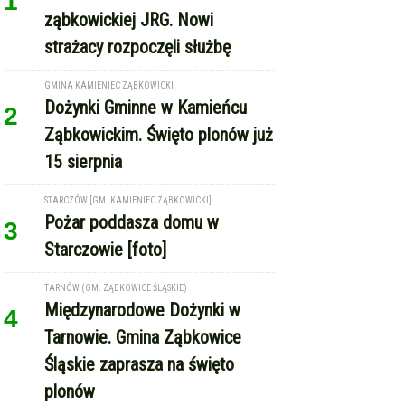
1
ząbkowickiej JRG. Nowi
strażacy rozpoczęli służbę
GMINA KAMIENIEC ZĄBKOWICKI
Dożynki Gminne w Kamieńcu
2
Ząbkowickim. Święto plonów już
15 sierpnia
STARCZÓW [GM. KAMIENIEC ZĄBKOWICKI]
Pożar poddasza domu w
3
Starczowie [foto]
TARNÓW (GM. ZĄBKOWICE ŚLĄSKIE)
Międzynarodowe Dożynki w
4
Tarnowie. Gmina Ząbkowice
Śląskie zaprasza na święto
plonów