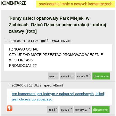
KOMENTARZE
powiadamiaj mnie o nowych komentarzach
Tłumy dzieci opanowały Park Miejski w
Ziębicach. Dzień Dziecka pełen atrakcji i dobrej
zabawy [foto]
2026-06-01 10:14:24
gość: ~WOJTEK ZET
I ZNOWU OCHAŁ
CZY URZAD MOZE PRZESTAC PROMOWAC WIECZNIE
WIKTORKA?!?
PROMOCJA?!??
zgłoś
plusy
29
minusy
9
skomentuj
2026-06-01 13:58:39
gość: ~Ernst
ten komentarz jest jednym z najgorzej ocenianych, kliknij
jeśli chcesz go zobaczyć
zgłoś
plusy
6
minusy
17
skomentuj