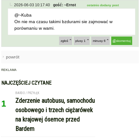
porównaniu w wami.
zgłoś
plusy
1
minusy
6
skomentuj
powrót
REKLAMA
NAJCZĘŚCIEJ CZYTANE
BARDO / PRZYŁĘK
Zderzenie autobusu, samochodu
1
osobowego i trzech ciężarówek
na krajowej ósemce przed
Bardem
KAMIENIEC ZĄBKOWICKI
OHZ rezygnuje z budowy
2
biometanowni w gminie