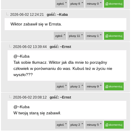
Wiktor zabawił się w Ernsta.
zgłoś
plusy
11
minusy
1
skomentuj
2026-06-02 13:39:44
gość: ~Ernst
@~Kuba
Tak sobie tłumacz. Wiktor jak dla mnie to porządny
człowiek w porównaniu do was. Kubuś też w życiu nie
wyszło???
zgłoś
plusy
1
minusy
9
skomentuj
2026-06-02 20:08:12
gość: ~Ernst
@~Kuba
W twoją starą się zabawił.
zgłoś
plusy
2
minusy
5
skomentuj
2026-06-03 10:17:40
gość: ~Ernst
ostatnio dodany post
@~Kuba
On nie ma czasu takimi bzdurami sie zajmować w