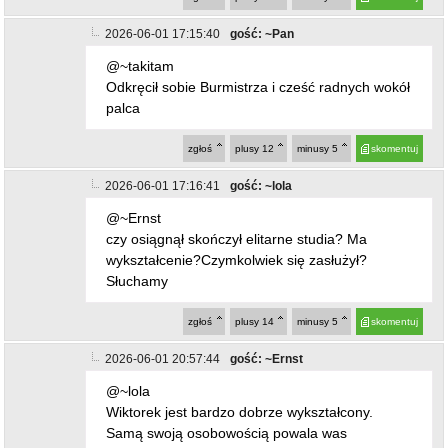
Odkręcił sobie Burmistrza i cześć radnych wokół
palca
zgłoś
plusy
12
minusy
5
skomentuj
2026-06-01 17:16:41
gość: ~lola
@~Ernst
czy osiągnął skończył elitarne studia? Ma
wykształcenie?Czymkolwiek się zasłużył?
Słuchamy
zgłoś
plusy
14
minusy
5
skomentuj
2026-06-01 20:57:44
gość: ~Ernst
@~lola
Wiktorek jest bardzo dobrze wykształcony.
Samą swoją osobowością powala was
wszystkich na łopatki.
zgłoś
plusy
7
minusy
13
skomentuj