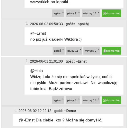
2026-06-02 09:50:33
gość: ~spokój
@~Ernst
no już już klakierki Wiktora :)
zgłoś
plusy
11
minusy
2
skomentuj
2026-06-01 21:01:00
gość: ~Ernst
@~lola
Widzę Lola że się nie spełniłaś w życiu, coś ci
nie pykło. Może partner zostawił. Nie współczuję
tobie lola. Bądź zdrowa.
zgłoś
plusy
6
minusy
14
skomentuj
2026-06-02 12:22:13
gość: ~Denar
@~Ernst Dla ciebie, kto ? Można się domyślić.
zgłoś
plusy
6
minusy
0
skomentuj
2026-06-02 12:24:21
gość: ~Kuba