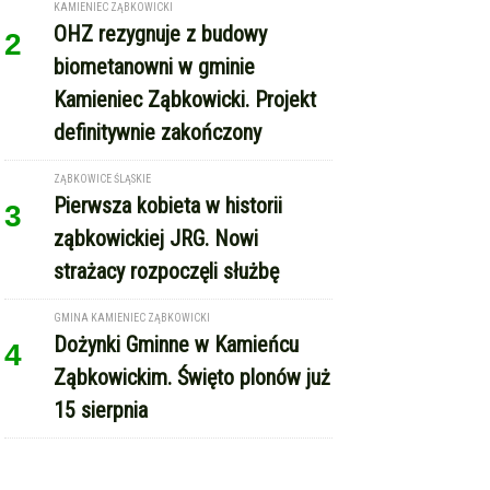
Kamieniec Ząbkowicki. Projekt
definitywnie zakończony
ZĄBKOWICE ŚLĄSKIE
Pierwsza kobieta w historii
3
ząbkowickiej JRG. Nowi
strażacy rozpoczęli służbę
GMINA KAMIENIEC ZĄBKOWICKI
Dożynki Gminne w Kamieńcu
4
Ząbkowickim. Święto plonów już
15 sierpnia
REKLAMA