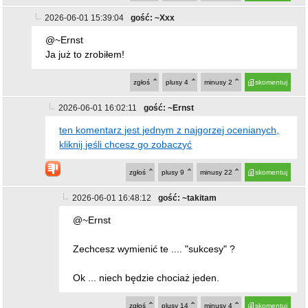
Ja już to zrobiłem!
zgłoś
plusy
4
minusy
2
skomentuj
2026-06-01 16:02:11
gość: ~Ernst
ten komentarz jest jednym z najgorzej ocenianych,
kliknij jeśli chcesz go zobaczyć
zgłoś
plusy
9
minusy
22
skomentuj
2026-06-01 16:48:12
gość: ~takitam
@~Ernst
Zechcesz wymienić te .... "sukcesy" ?
Ok ... niech będzie chociaż jeden.
zgłoś
plusy
14
minusy
4
skomentuj
2026-06-01 17:15:40
gość: ~Pan
@~takitam