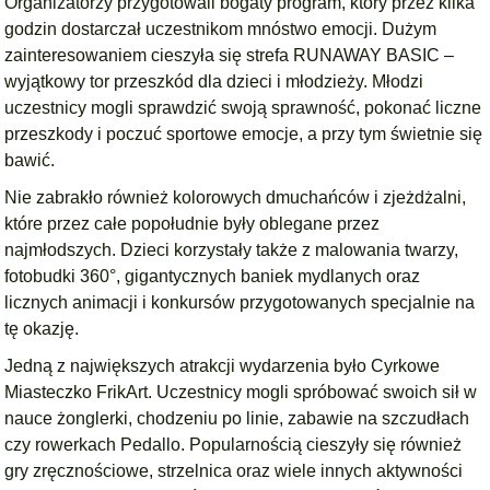
Organizatorzy przygotowali bogaty program, który przez kilka
godzin dostarczał uczestnikom mnóstwo emocji. Dużym
zainteresowaniem cieszyła się strefa RUNAWAY BASIC –
wyjątkowy tor przeszkód dla dzieci i młodzieży. Młodzi
uczestnicy mogli sprawdzić swoją sprawność, pokonać liczne
przeszkody i poczuć sportowe emocje, a przy tym świetnie się
bawić.
Nie zabrakło również kolorowych dmuchańców i zjeżdżalni,
które przez całe popołudnie były oblegane przez
najmłodszych. Dzieci korzystały także z malowania twarzy,
fotobudki 360°, gigantycznych baniek mydlanych oraz
licznych animacji i konkursów przygotowanych specjalnie na
tę okazję.
Jedną z największych atrakcji wydarzenia było Cyrkowe
Miasteczko FrikArt. Uczestnicy mogli spróbować swoich sił w
nauce żonglerki, chodzeniu po linie, zabawie na szczudłach
czy rowerkach Pedallo. Popularnością cieszyły się również
gry zręcznościowe, strzelnica oraz wiele innych aktywności