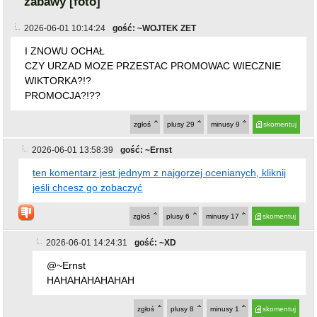
CZY URZAD MOZE PRZESTAC PROMOWAC WIECZNIE
WIKTORKA?!?
PROMOCJA?!??
zgłoś
plusy
29
minusy
9
skomentuj
2026-06-01 13:58:39
gość: ~Ernst
ten komentarz jest jednym z najgorzej ocenianych, kliknij
jeśli chcesz go zobaczyć
zgłoś
plusy
6
minusy
17
skomentuj
2026-06-01 14:24:31
gość: ~XD
@~Ernst
HAHAHAHAHAHAH
zgłoś
plusy
8
minusy
1
skomentuj
2026-06-01 15:39:04
gość: ~Xxx
@~Ernst