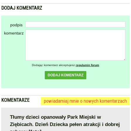
podpis
komentarz
Dodając komentarz akceptujesz
regulamin forum
DODAJ KOMENTARZ
KOMENTARZE
powiadamiaj mnie o nowych komentarzach
Tłumy dzieci opanowały Park Miejski w
Ziębicach. Dzień Dziecka pełen atrakcji i dobrej
zabawy [foto]
2026-06-01 10:14:24
gość: ~WOJTEK ZET
I ZNOWU OCHAŁ