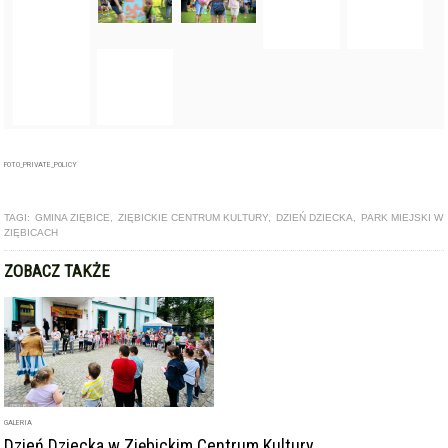
FOTO_PRIVATE_POLICY
TAGI:
GMINA ZIĘBICE
,
ZIĘBICKIE CENTRUM KULTURY
,
DZIEŃ DZIECKA
,
PARK MIEJSKI W
ZIĘBICACH
ZOBACZ TAKŻE
GALERIA
Dzień Dziecka w Ziębickim Centrum Kultury