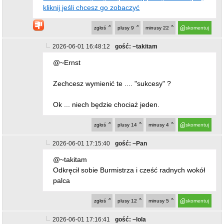
Odkręcił sobie Burmistrza i cześć radnych wokół
palca
zgłoś
plusy
12
minusy
5
skomentuj
2026-06-01 17:16:41
gość: ~lola
@~Ernst
czy osiągnął skończył elitarne studia? Ma
wykształcenie?Czymkolwiek się zasłużył?
Słuchamy
zgłoś
plusy
14
minusy
5
skomentuj
2026-06-01 20:57:44
gość: ~Ernst
@~lola
Wiktorek jest bardzo dobrze wykształcony.
Samą swoją osobowością powala was
wszystkich na łopatki.
zgłoś
plusy
7
minusy
13
skomentuj