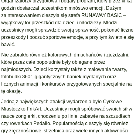
Organizatorzy przygotowali bogaty program, który przez kilka
godzin dostarczał uczestnikom mnóstwo emocji. Dużym
zainteresowaniem cieszyła się strefa RUNAWAY BASIC –
wyjątkowy tor przeszkód dla dzieci i młodzieży. Młodzi
uczestnicy mogli sprawdzić swoją sprawność, pokonać liczne
przeszkody i poczuć sportowe emocje, a przy tym świetnie się
bawić.
Nie zabrakło również kolorowych dmuchańców i zjeżdżalni,
które przez całe popołudnie były oblegane przez
najmłodszych. Dzieci korzystały także z malowania twarzy,
fotobudki 360°, gigantycznych baniek mydlanych oraz
licznych animacji i konkursów przygotowanych specjalnie na
tę okazję.
Jedną z największych atrakcji wydarzenia było Cyrkowe
Miasteczko FrikArt. Uczestnicy mogli spróbować swoich sił w
nauce żonglerki, chodzeniu po linie, zabawie na szczudłach
czy rowerkach Pedallo. Popularnością cieszyły się również
gry zręcznościowe, strzelnica oraz wiele innych aktywności