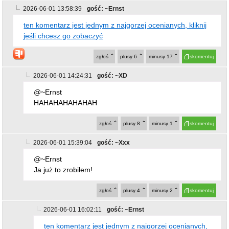
Ja już to zrobiłem!
zgłoś
plusy
4
minusy
2
skomentuj
2026-06-01 16:02:11
gość: ~Ernst
ten komentarz jest jednym z najgorzej ocenianych,
kliknij jeśli chcesz go zobaczyć
zgłoś
plusy
9
minusy
22
skomentuj
2026-06-01 16:48:12
gość: ~takitam
@~Ernst
Zechcesz wymienić te .... "sukcesy" ?
Ok ... niech będzie chociaż jeden.
zgłoś
plusy
14
minusy
4
skomentuj
2026-06-01 17:15:40
gość: ~Pan
@~takitam