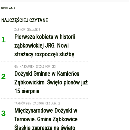
TARNÓW (GM. ZĄBKOWICE ŚLĄSKIE)
Międzynarodowe Dożynki w
3
Tarnowie. Gmina Ząbkowice
Śląskie zaprasza na święto
plonów
GMINA STOSZOWICE
Traktory na pełnych obrotach,
4
MiłyPan i Sound’n’Grace.
Dożynki Gminy Stoszowice w
Srebrnej Górze
REKLAMA