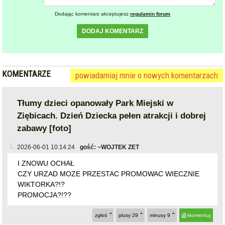
CZY URZAD MOZE PRZESTAC PROMOWAC WIECZNIE
WIKTORKA?!?
PROMOCJA?!??
zgłoś
plusy
29
minusy
9
skomentuj
2026-06-01 13:58:39
gość: ~Ernst
ten komentarz jest jednym z najgorzej ocenianych, kliknij
jeśli chcesz go zobaczyć
zgłoś
plusy
6
minusy
17
skomentuj
2026-06-01 14:24:31
gość: ~XD
@~Ernst
HAHAHAHAHAHAH
zgłoś
plusy
8
minusy
1
skomentuj
2026-06-01 15:39:04
gość: ~Xxx
@~Ernst