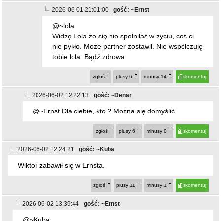
Wiktor zabawił się w Ernsta.
zgłoś
plusy
11
minusy
1
skomentuj
2026-06-02 13:39:44
gość: ~Ernst
@~Kuba
Tak sobie tłumacz. Wiktor jak dla mnie to porządny
człowiek w porównaniu do was. Kubuś też w życiu nie
wyszło???
zgłoś
plusy
1
minusy
9
skomentuj
2026-06-02 20:08:12
gość: ~Ernst
@~Kuba
W twoją starą się zabawił.
zgłoś
plusy
2
minusy
5
skomentuj
2026-06-03 10:17:40
gość: ~Ernst
ostatnio dodany post
@~Kuba
On nie ma czasu takimi bzdurami sie zajmować w