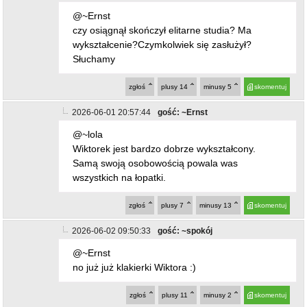
2026-06-02 09:50:33
gość: ~spokój
@~Ernst
no już już klakierki Wiktora :)
zgłoś
plusy
11
minusy
2
skomentuj
2026-06-01 21:01:00
gość: ~Ernst
@~lola
Widzę Lola że się nie spełniłaś w życiu, coś ci
nie pykło. Może partner zostawił. Nie współczuję
tobie lola. Bądź zdrowa.
zgłoś
plusy
6
minusy
14
skomentuj
2026-06-02 12:22:13
gość: ~Denar
@~Ernst Dla ciebie, kto ? Można się domyślić.
zgłoś
plusy
6
minusy
0
skomentuj
2026-06-02 12:24:21
gość: ~Kuba