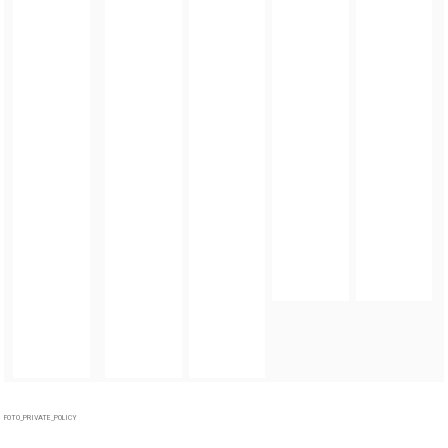
FOTO_PRIVATE_POLICY
TAGI:
GMINA ZIĘBICE
,
ZIĘBICKIE CENTRUM KULTURY
,
DZIEŃ DZIECKA
,
PARK MIEJSKI W
ZIĘBICACH
ZOBACZ TAKŻE
GALERIA
Dzień Dziecka w Ziębickim Centrum Kultury