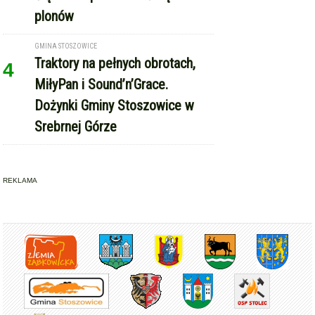
Copyright © Express-Miejski.pl
RSS
reklama
współpraca
kontakt
patronat medialny
regulamin serwisu
polityka cookie