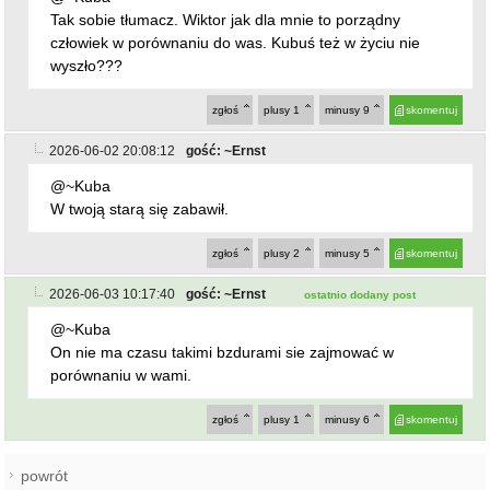
porównaniu w wami.
zgłoś
plusy
1
minusy
6
skomentuj
powrót
REKLAMA
NAJCZĘŚCIEJ CZYTANE
ZĄBKOWICE ŚLĄSKIE
Pierwsza kobieta w historii
1
ząbkowickiej JRG. Nowi
strażacy rozpoczęli służbę
GMINA KAMIENIEC ZĄBKOWICKI
Dożynki Gminne w Kamieńcu
2
Ząbkowickim. Święto plonów już
15 sierpnia