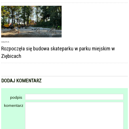
podpis
komentarz
Dodając komentarz akceptujesz
regulamin forum
DODAJ KOMENTARZ
KOMENTARZE
powiadamiaj mnie o nowych komentarzach
Tłumy dzieci opanowały Park Miejski w
Ziębicach. Dzień Dziecka pełen atrakcji i dobrej
zabawy [foto]
2026-06-01 10:14:24
gość: ~WOJTEK ZET
I ZNOWU OCHAŁ