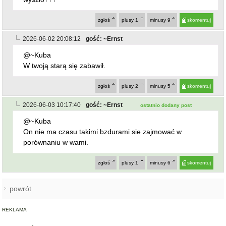
2026-06-02 20:08:12
gość: ~Ernst
@~Kuba
W twoją starą się zabawił.
zgłoś
plusy
2
minusy
5
skomentuj
2026-06-03 10:17:40
gość: ~Ernst
ostatnio dodany post
@~Kuba
On nie ma czasu takimi bzdurami sie zajmować w
porównaniu w wami.
zgłoś
plusy
1
minusy
6
skomentuj
powrót
REKLAMA
NAJCZĘŚCIEJ CZYTANE
ZĄBKOWICE ŚLĄSKIE
Pierwsza kobieta w historii