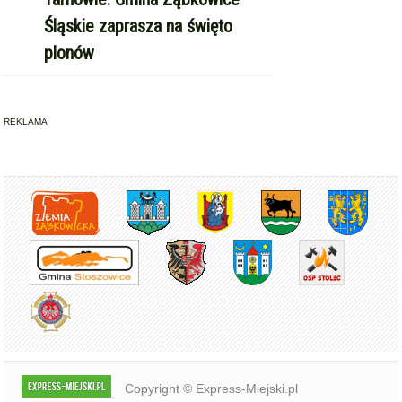
REKLAMA
Copyright © Express-Miejski.pl
RSS
reklama
współpraca
kontakt
patronat medialny
regulamin serwisu
polityka cookie