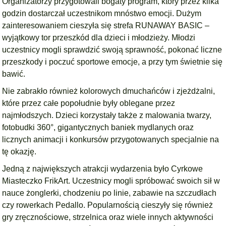
Organizatorzy przygotowali bogaty program, który przez kilka
godzin dostarczał uczestnikom mnóstwo emocji. Dużym
zainteresowaniem cieszyła się strefa RUNAWAY BASIC –
wyjątkowy tor przeszkód dla dzieci i młodzieży. Młodzi
uczestnicy mogli sprawdzić swoją sprawność, pokonać liczne
przeszkody i poczuć sportowe emocje, a przy tym świetnie się
bawić.
Nie zabrakło również kolorowych dmuchańców i zjeżdżalni,
które przez całe popołudnie były oblegane przez
najmłodszych. Dzieci korzystały także z malowania twarzy,
fotobudki 360°, gigantycznych baniek mydlanych oraz
licznych animacji i konkursów przygotowanych specjalnie na
tę okazję.
Jedną z największych atrakcji wydarzenia było Cyrkowe
Miasteczko FrikArt. Uczestnicy mogli spróbować swoich sił w
nauce żonglerki, chodzeniu po linie, zabawie na szczudłach
czy rowerkach Pedallo. Popularnością cieszyły się również
gry zręcznościowe, strzelnica oraz wiele innych aktywności