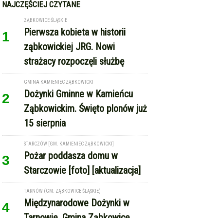
1
ząbkowickiej JRG. Nowi
strażacy rozpoczęli służbę
GMINA KAMIENIEC ZĄBKOWICKI
Dożynki Gminne w Kamieńcu
2
Ząbkowickim. Święto plonów już
15 sierpnia
STARCZÓW [GM. KAMIENIEC ZĄBKOWICKI]
Pożar poddasza domu w
3
Starczowie [foto] [aktualizacja]
TARNÓW (GM. ZĄBKOWICE ŚLĄSKIE)
Międzynarodowe Dożynki w
4
Tarnowie. Gmina Ząbkowice
Śląskie zaprasza na święto
plonów