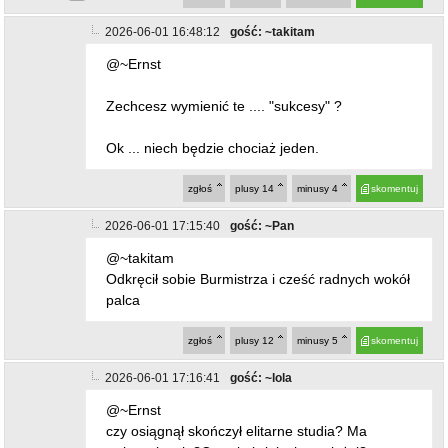
Zechcesz wymienić te .... "sukcesy" ?
Ok ... niech będzie chociaż jeden.
zgłoś
plusy
14
minusy
4
skomentuj
2026-06-01 17:15:40
gość: ~Pan
@~takitam
Odkręcił sobie Burmistrza i cześć radnych wokół
palca
zgłoś
plusy
12
minusy
5
skomentuj
2026-06-01 17:16:41
gość: ~lola
@~Ernst
czy osiągnął skończył elitarne studia? Ma
wykształcenie?Czymkolwiek się zasłużył?
Słuchamy
zgłoś
plusy
14
minusy
5
skomentuj