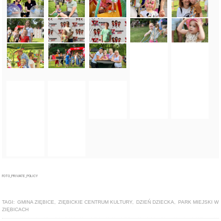
FOTO_PRIVATE_POLICY
TAGI:
GMINA ZIĘBICE
,
ZIĘBICKIE CENTRUM KULTURY
,
DZIEŃ DZIECKA
,
PARK MIEJSKI W
ZIĘBICACH
ZOBACZ TAKŻE