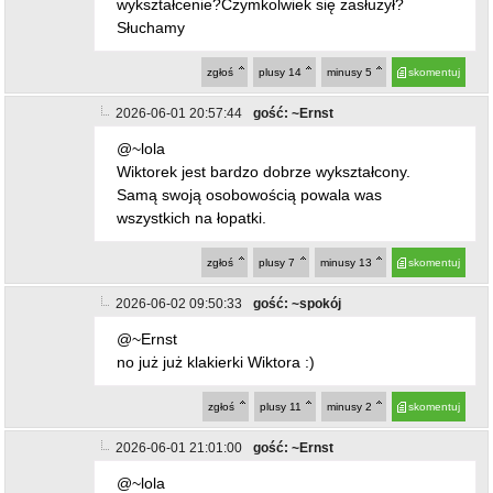
2026-06-01 20:57:44
gość: ~Ernst
@~lola
Wiktorek jest bardzo dobrze wykształcony.
Samą swoją osobowością powala was
wszystkich na łopatki.
zgłoś
plusy
7
minusy
13
skomentuj
2026-06-02 09:50:33
gość: ~spokój
@~Ernst
no już już klakierki Wiktora :)
zgłoś
plusy
11
minusy
2
skomentuj
2026-06-01 21:01:00
gość: ~Ernst
@~lola
Widzę Lola że się nie spełniłaś w życiu, coś ci
nie pykło. Może partner zostawił. Nie współczuję
tobie lola. Bądź zdrowa.