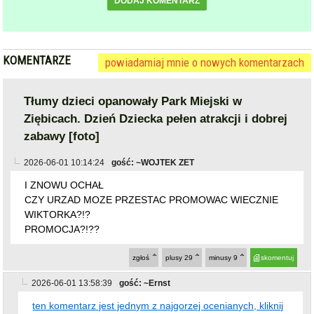
KOMENTARZE
powiadamiaj mnie o nowych komentarzach
Tłumy dzieci opanowały Park Miejski w
Ziębicach. Dzień Dziecka pełen atrakcji i dobrej
zabawy [foto]
2026-06-01 10:14:24
gość: ~WOJTEK ZET
I ZNOWU OCHAŁ
CZY URZAD MOZE PRZESTAC PROMOWAC WIECZNIE
WIKTORKA?!?
PROMOCJA?!??
zgłoś
plusy
29
minusy
9
skomentuj
2026-06-01 13:58:39
gość: ~Ernst
ten komentarz jest jednym z najgorzej ocenianych, kliknij
jeśli chcesz go zobaczyć
zgłoś
plusy
6
minusy
17
skomentuj