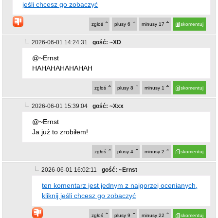
2026-06-01 14:24:31
gość: ~XD
@~Ernst
HAHAHAHAHAHAH
zgłoś
plusy
8
minusy
1
skomentuj
2026-06-01 15:39:04
gość: ~Xxx
@~Ernst
Ja już to zrobiłem!
zgłoś
plusy
4
minusy
2
skomentuj
2026-06-01 16:02:11
gość: ~Ernst
ten komentarz jest jednym z najgorzej ocenianych,
kliknij jeśli chcesz go zobaczyć
zgłoś
plusy
9
minusy
22
skomentuj
2026-06-01 16:48:12
gość: ~takitam
@~Ernst