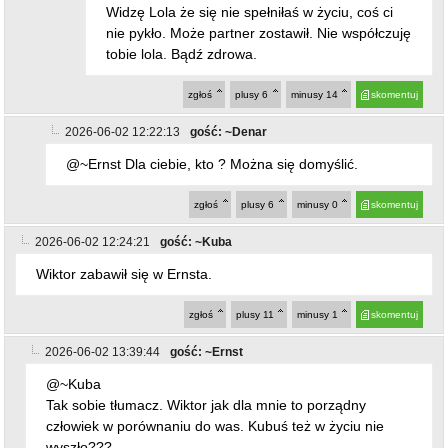
zgłoś
plusy
6
minusy
14
skomentuj
2026-06-02 12:22:13
gość: ~Denar
@~Ernst Dla ciebie, kto ? Można się domyślić.
zgłoś
plusy
6
minusy
0
skomentuj
2026-06-02 12:24:21
gość: ~Kuba
Wiktor zabawił się w Ernsta.
zgłoś
plusy
11
minusy
1
skomentuj
2026-06-02 13:39:44
gość: ~Ernst
@~Kuba
Tak sobie tłumacz. Wiktor jak dla mnie to porządny
człowiek w porównaniu do was. Kubuś też w życiu nie
wyszło???
zgłoś
plusy
1
minusy
9
skomentuj