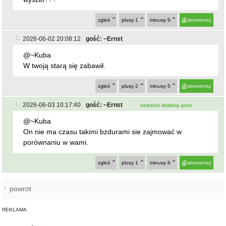
2026-06-02 20:08:12
gość: ~Ernst
@~Kuba
W twoją starą się zabawił.
zgłoś
plusy
2
minusy
5
skomentuj
2026-06-03 10:17:40
gość: ~Ernst
ostatnio dodany post
@~Kuba
On nie ma czasu takimi bzdurami sie zajmować w
porównaniu w wami.
zgłoś
plusy
1
minusy
6
skomentuj
powrót
REKLAMA
NAJCZĘŚCIEJ CZYTANE
ZĄBKOWICE ŚLĄSKIE
Pierwsza kobieta w historii