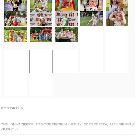
FOTO_PRIVATE_POLICY
TAGI:
GMINA ZIĘBICE
,
ZIĘBICKIE CENTRUM KULTURY
,
DZIEŃ DZIECKA
,
PARK MIEJSKI W
ZIĘBICACH
ZOBACZ TAKŻE