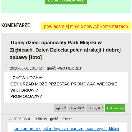
KOMENTARZE
powiadamiaj mnie o nowych komentarzach
Tłumy dzieci opanowały Park Miejski w
Ziębicach. Dzień Dziecka pełen atrakcji i dobrej
zabawy [foto]
2026-06-01 10:14:24
gość: ~WOJTEK ZET
I ZNOWU OCHAŁ
CZY URZAD MOZE PRZESTAC PROMOWAC WIECZNIE
WIKTORKA?!?
PROMOCJA?!??
zgłoś
plusy
29
minusy
9
skomentuj
2026-06-01 13:58:39
gość: ~Ernst
ten komentarz jest jednym z najgorzej ocenianych, kliknij
jeśli chcesz go zobaczyć
zgłoś
plusy
6
minusy
17
skomentuj