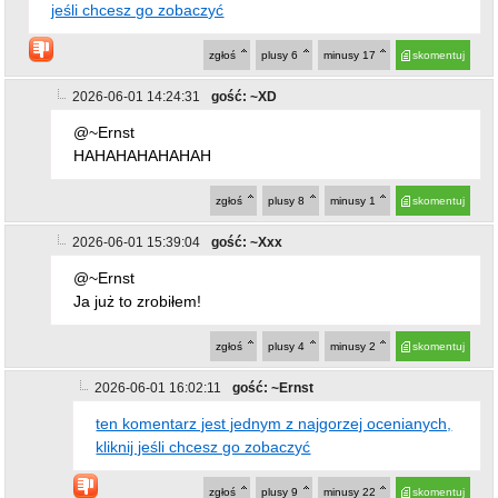
2026-06-01 14:24:31
gość: ~XD
@~Ernst
HAHAHAHAHAHAH
zgłoś
plusy
8
minusy
1
skomentuj
2026-06-01 15:39:04
gość: ~Xxx
@~Ernst
Ja już to zrobiłem!
zgłoś
plusy
4
minusy
2
skomentuj
2026-06-01 16:02:11
gość: ~Ernst
ten komentarz jest jednym z najgorzej ocenianych,
kliknij jeśli chcesz go zobaczyć
zgłoś
plusy
9
minusy
22
skomentuj
2026-06-01 16:48:12
gość: ~takitam
@~Ernst