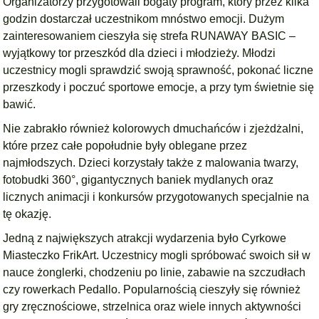
Organizatorzy przygotowali bogaty program, który przez kilka
godzin dostarczał uczestnikom mnóstwo emocji. Dużym
zainteresowaniem cieszyła się strefa RUNAWAY BASIC –
wyjątkowy tor przeszkód dla dzieci i młodzieży. Młodzi
uczestnicy mogli sprawdzić swoją sprawność, pokonać liczne
przeszkody i poczuć sportowe emocje, a przy tym świetnie się
bawić.
Nie zabrakło również kolorowych dmuchańców i zjeżdżalni,
które przez całe popołudnie były oblegane przez
najmłodszych. Dzieci korzystały także z malowania twarzy,
fotobudki 360°, gigantycznych baniek mydlanych oraz
licznych animacji i konkursów przygotowanych specjalnie na
tę okazję.
Jedną z największych atrakcji wydarzenia było Cyrkowe
Miasteczko FrikArt. Uczestnicy mogli spróbować swoich sił w
nauce żonglerki, chodzeniu po linie, zabawie na szczudłach
czy rowerkach Pedallo. Popularnością cieszyły się również
gry zręcznościowe, strzelnica oraz wiele innych aktywności