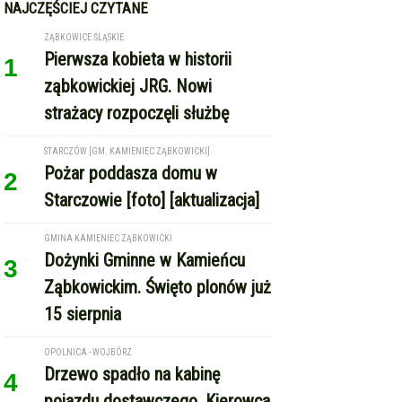
1
ząbkowickiej JRG. Nowi
strażacy rozpoczęli służbę
STARCZÓW [GM. KAMIENIEC ZĄBKOWICKI]
Pożar poddasza domu w
2
Starczowie [foto] [aktualizacja]
GMINA KAMIENIEC ZĄBKOWICKI
Dożynki Gminne w Kamieńcu
3
Ząbkowickim. Święto plonów już
15 sierpnia
OPOLNICA - WOJBÓRZ
Drzewo spadło na kabinę
4
pojazdu dostawczego. Kierowca
w szpitalu [foto]