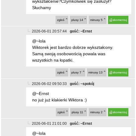
2026-06-01 20:57:44
gość: ~Ernst
@~lola
Wiktorek jest bardzo dobrze wykształcony.
Samą swoją osobowością powala was
wszystkich na łopatki.
zgłoś
plusy
7
minusy
13
skomentuj
2026-06-02 09:50:33
gość: ~spokój
@~Ernst
no już już klakierki Wiktora :)
zgłoś
plusy
11
minusy
2
skomentuj
2026-06-01 21:01:00
gość: ~Ernst
@~lola
Widzę Lola że się nie spełniłaś w życiu, coś ci
nie pykło. Może partner zostawił. Nie współczuję
tobie lola. Bądź zdrowa.