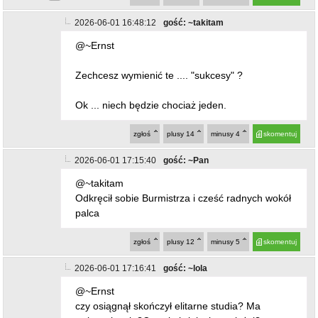
Zechcesz wymienić te .... "sukcesy" ?
Ok ... niech będzie chociaż jeden.
zgłoś
plusy
14
minusy
4
skomentuj
2026-06-01 17:15:40
gość: ~Pan
@~takitam
Odkręcił sobie Burmistrza i cześć radnych wokół
palca
zgłoś
plusy
12
minusy
5
skomentuj
2026-06-01 17:16:41
gość: ~lola
@~Ernst
czy osiągnął skończył elitarne studia? Ma
wykształcenie?Czymkolwiek się zasłużył?
Słuchamy
zgłoś
plusy
14
minusy
5
skomentuj