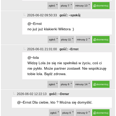
2026-06-02 09:50:33
gość: ~spokój
@~Ernst
no już już klakierki Wiktora :)
zgłoś
plusy
11
minusy
2
skomentuj
2026-06-01 21:01:00
gość: ~Ernst
@~lola
Widzę Lola że się nie spełniłaś w życiu, coś ci
nie pykło. Może partner zostawił. Nie współczuję
tobie lola. Bądź zdrowa.
zgłoś
plusy
6
minusy
14
skomentuj
2026-06-02 12:22:13
gość: ~Denar
@~Ernst Dla ciebie, kto ? Można się domyślić.
zgłoś
plusy
6
minusy
0
skomentuj
2026-06-02 12:24:21
gość: ~Kuba