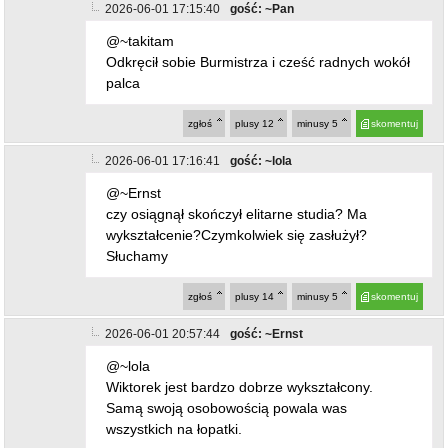
Odkręcił sobie Burmistrza i cześć radnych wokół
palca
zgłoś
plusy
12
minusy
5
skomentuj
2026-06-01 17:16:41
gość: ~lola
@~Ernst
czy osiągnął skończył elitarne studia? Ma
wykształcenie?Czymkolwiek się zasłużył?
Słuchamy
zgłoś
plusy
14
minusy
5
skomentuj
2026-06-01 20:57:44
gość: ~Ernst
@~lola
Wiktorek jest bardzo dobrze wykształcony.
Samą swoją osobowością powala was
wszystkich na łopatki.
zgłoś
plusy
7
minusy
13
skomentuj