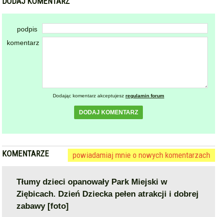
podpis
komentarz
Dodając komentarz akceptujesz
regulamin forum
DODAJ KOMENTARZ
KOMENTARZE
powiadamiaj mnie o nowych komentarzach
Tłumy dzieci opanowały Park Miejski w
Ziębicach. Dzień Dziecka pełen atrakcji i dobrej
zabawy [foto]
2026-06-01 10:14:24
gość: ~WOJTEK ZET
I ZNOWU OCHAŁ