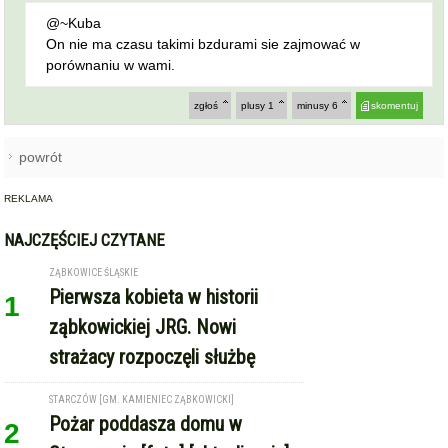
porównaniu w wami.
zgłoś
plusy
1
minusy
6
skomentuj
powrót
REKLAMA
NAJCZĘŚCIEJ CZYTANE
ZĄBKOWICE ŚLĄSKIE
Pierwsza kobieta w historii
1
ząbkowickiej JRG. Nowi
strażacy rozpoczęli służbę
STARCZÓW [GM. KAMIENIEC ZĄBKOWICKI]
Pożar poddasza domu w
2
Starczowie [foto] [aktualizacja]
GMINA KAMIENIEC ZĄBKOWICKI