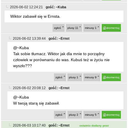
Wiktor zabawił się w Ernsta.
zgłoś
plusy
11
minusy
1
skomentuj
2026-06-02 13:39:44
gość: ~Ernst
@~Kuba
Tak sobie tłumacz. Wiktor jak dla mnie to porządny
człowiek w porównaniu do was. Kubuś też w życiu nie
wyszło???
zgłoś
plusy
1
minusy
9
skomentuj
2026-06-02 20:08:12
gość: ~Ernst
@~Kuba
W twoją starą się zabawił.
zgłoś
plusy
2
minusy
5
skomentuj
2026-06-03 10:17:40
gość: ~Ernst
ostatnio dodany post
@~Kuba
On nie ma czasu takimi bzdurami sie zajmować w