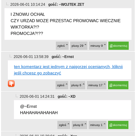
CZY URZAD MOZE PRZESTAC PROMOWAC WIECZNIE
WIKTORKA?!?
PROMOCJA?!??
zgłoś
plusy
29
minusy
9
skomentuj
2026-06-01 13:58:39
gość: ~Ernst
ten komentarz jest jednym z najgorzej ocenianych, kliknij
jeśli chcesz go zobaczyć
zgłoś
plusy
6
minusy
17
skomentuj
2026-06-01 14:24:31
gość: ~XD
@~Ernst
HAHAHAHAHAHAH
zgłoś
plusy
8
minusy
1
skomentuj
2026-06-01 15:39:04
gość: ~Xxx
@~Ernst