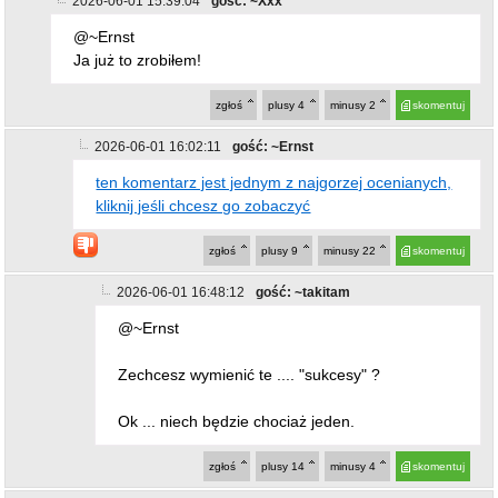
Ja już to zrobiłem!
zgłoś
plusy
4
minusy
2
skomentuj
2026-06-01 16:02:11
gość: ~Ernst
ten komentarz jest jednym z najgorzej ocenianych,
kliknij jeśli chcesz go zobaczyć
zgłoś
plusy
9
minusy
22
skomentuj
2026-06-01 16:48:12
gość: ~takitam
@~Ernst
Zechcesz wymienić te .... "sukcesy" ?
Ok ... niech będzie chociaż jeden.
zgłoś
plusy
14
minusy
4
skomentuj
2026-06-01 17:15:40
gość: ~Pan
@~takitam