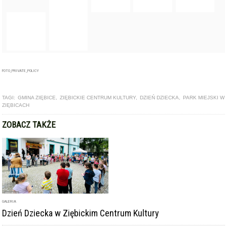
FOTO_PRIVATE_POLICY
TAGI:
GMINA ZIĘBICE
,
ZIĘBICKIE CENTRUM KULTURY
,
DZIEŃ DZIECKA
,
PARK MIEJSKI W
ZIĘBICACH
ZOBACZ TAKŻE
GALERIA
Dzień Dziecka w Ziębickim Centrum Kultury