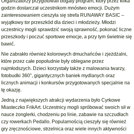
Organizatorzy przygotowali bogaty program, który przez kilka
godzin dostarczał uczestnikom mnóstwo emocji. Dużym
zainteresowaniem cieszyła się strefa RUNAWAY BASIC –
wyjątkowy tor przeszkód dla dzieci i młodzieży. Młodzi
uczestnicy mogli sprawdzić swoją sprawność, pokonać liczne
przeszkody i poczuć sportowe emocje, a przy tym świetnie się
bawić.
Nie zabrakło również kolorowych dmuchańców i zjeżdżalni,
które przez całe popołudnie były oblegane przez
najmłodszych. Dzieci korzystały także z malowania twarzy,
fotobudki 360°, gigantycznych baniek mydlanych oraz
licznych animacji i konkursów przygotowanych specjalnie na
tę okazję.
Jedną z największych atrakcji wydarzenia było Cyrkowe
Miasteczko FrikArt. Uczestnicy mogli spróbować swoich sił w
nauce żonglerki, chodzeniu po linie, zabawie na szczudłach
czy rowerkach Pedallo. Popularnością cieszyły się również
gry zręcznościowe, strzelnica oraz wiele innych aktywności