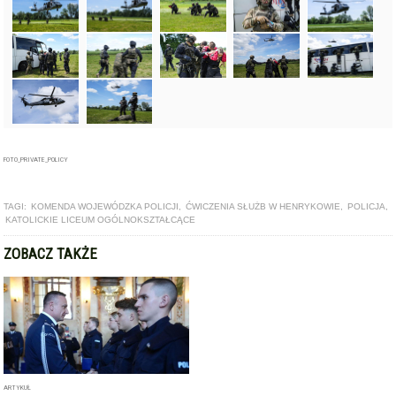
FOTO_PRIVATE_POLICY
TAGI:
KOMENDA WOJEWÓDZKA POLICJI
,
ĆWICZENIA SŁUŻB W HENRYKOWIE
,
POLICJA
,
KATOLICKIE LICEUM OGÓLNOKSZTAŁCĄCE
ZOBACZ TAKŻE
ARTYKUŁ