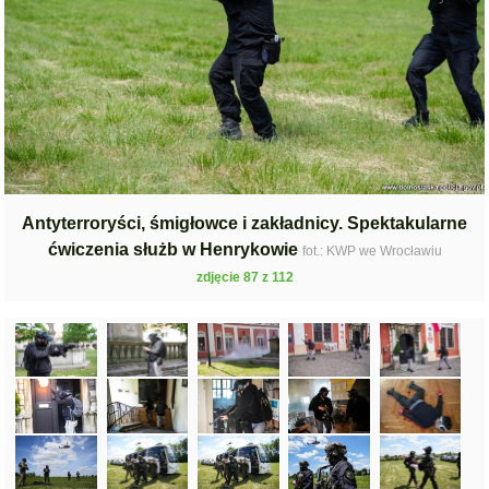
Antyterroryści, śmigłowce i zakładnicy. Spektakularne
ćwiczenia służb w Henrykowie
fot.: KWP we Wrocławiu
zdjęcie 87 z 112