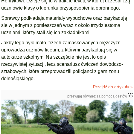
Henrykowi. Dzieje się to w trakcie lekcji, w której uczestniczą
uczniowie klasy o kierunku przysposobienia obronnego.
Sprawcy podkładają materiały wybuchowe oraz barykadują
się w jednym z pomieszczeń wraz z około trzydziestoma
uczniami, którzy stali się ich zakładnikami.
Jakby tego było mało, trzech zamaskowanych mężczyzn
uprowadza uczniów liceum, z którymi barykadują się w
autokarze szkolnym. Na szczęście nie jest to opis
rzeczywistej sytuacji, lecz scenariusz ćwiczeń dowódczo-
sztabowych, które przeprowadzili policjanci z garnizonu
dolnośląskiego.
Przejdź do artykułu »
przewijaj również za pomocą gestów