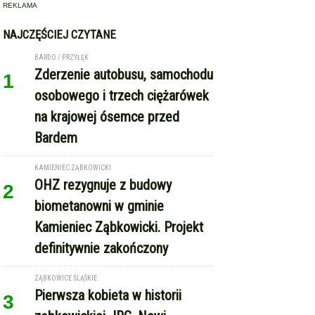
REKLAMA
NAJCZĘŚCIEJ CZYTANE
BARDO / PRZYŁĘK
Zderzenie autobusu, samochodu
1
osobowego i trzech ciężarówek
na krajowej ósemce przed
Bardem
KAMIENIEC ZĄBKOWICKI
OHZ rezygnuje z budowy
2
biometanowni w gminie
Kamieniec Ząbkowicki. Projekt
definitywnie zakończony
ZĄBKOWICE ŚLĄSKIE
Pierwsza kobieta w historii
3