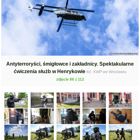
Antyterroryści, śmigłowce i zakładnicy. Spektakularne
ćwiczenia służb w Henrykowie
fot.: KWP we Wrocławiu
zdjęcie 86 z 112