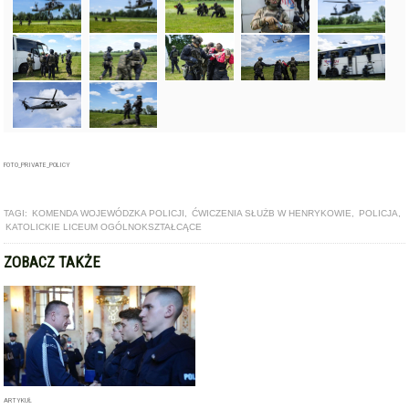
FOTO_PRIVATE_POLICY
TAGI:
KOMENDA WOJEWÓDZKA POLICJI
,
ĆWICZENIA SŁUŻB W HENRYKOWIE
,
POLICJA
,
KATOLICKIE LICEUM OGÓLNOKSZTAŁCĄCE
ZOBACZ TAKŻE
ARTYKUŁ