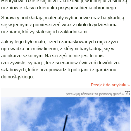
Henrykowi. Dzieje się to w trakcie lekcji, w której uczestniczą
uczniowie klasy o kierunku przysposobienia obronnego.
Sprawcy podkładają materiały wybuchowe oraz barykadują
się w jednym z pomieszczeń wraz z około trzydziestoma
uczniami, którzy stali się ich zakładnikami.
Jakby tego było mało, trzech zamaskowanych mężczyzn
uprowadza uczniów liceum, z którymi barykadują się w
autokarze szkolnym. Na szczęście nie jest to opis
rzeczywistej sytuacji, lecz scenariusz ćwiczeń dowódczo-
sztabowych, które przeprowadzili policjanci z garnizonu
dolnośląskiego.
Przejdź do artykułu »
przewijaj również za pomocą gestów