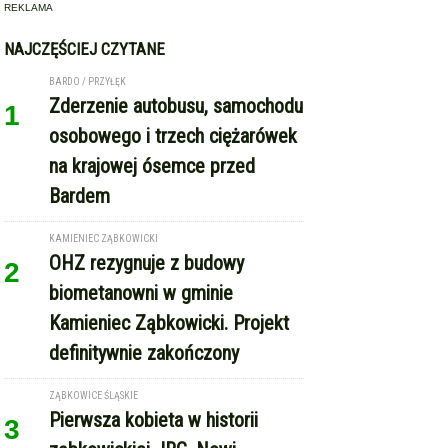
REKLAMA
NAJCZĘŚCIEJ CZYTANE
BARDO / PRZYŁĘK
Zderzenie autobusu, samochodu
1
osobowego i trzech ciężarówek
na krajowej ósemce przed
Bardem
KAMIENIEC ZĄBKOWICKI
OHZ rezygnuje z budowy
2
biometanowni w gminie
Kamieniec Ząbkowicki. Projekt
definitywnie zakończony
ZĄBKOWICE ŚLĄSKIE
Pierwsza kobieta w historii
3