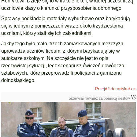
Henrykowi. Dzieje się to w trakcie lekcji, w której uczestniczą
uczniowie klasy o kierunku przysposobienia obronnego.
Sprawcy podkładają materiały wybuchowe oraz barykadują
się w jednym z pomieszczeń wraz z około trzydziestoma
uczniami, którzy stali się ich zakładnikami.
Jakby tego było mało, trzech zamaskowanych mężczyzn
uprowadza uczniów liceum, z którymi barykadują się w
autokarze szkolnym. Na szczęście nie jest to opis
rzeczywistej sytuacji, lecz scenariusz ćwiczeń dowódczo-
sztabowych, które przeprowadzili policjanci z garnizonu
dolnośląskiego.
Przejdź do artykułu »
przewijaj również za pomocą gestów