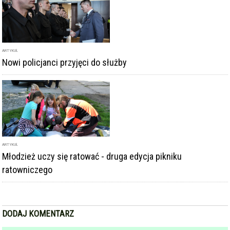
ratowniczego
DODAJ KOMENTARZ
podpis
komentarz
Dodając komentarz akceptujesz
regulamin forum
DODAJ KOMENTARZ
KOMENTARZE
powiadamiaj mnie o nowych komentarzach