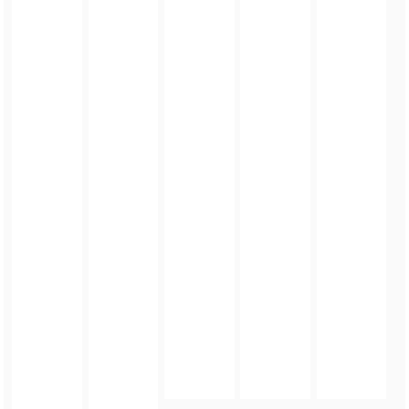
FOTO_PRIVATE_POLICY
TAGI:
KOMENDA WOJEWÓDZKA POLICJI
,
ĆWICZENIA SŁUŻB W HENRYKOWIE
,
POLICJA
,
KATOLICKIE LICEUM OGÓLNOKSZTAŁCĄCE
ZOBACZ TAKŻE