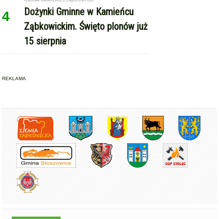
Copyright © Express-Miejski.pl
RSS
reklama
współpraca
kontakt
patronat medialny
regulamin serwisu
polityka cookie