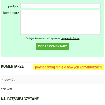
powrót
REKLAMA
NAJCZĘŚCIEJ CZYTANE
BARDO / PRZYŁĘK
Zderzenie autobusu, samochodu
1
osobowego i trzech ciężarówek
na krajowej ósemce przed
Bardem
KAMIENIEC ZĄBKOWICKI
OHZ rezygnuje z budowy
2
biometanowni w gminie
Kamieniec Ząbkowicki. Projekt
definitywnie zakończony
ZĄBKOWICE ŚLĄSKIE