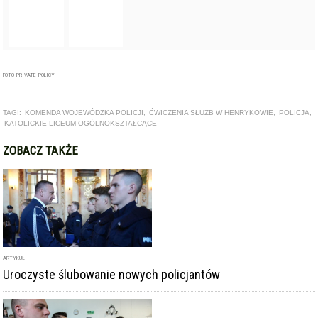
ARTYKUŁ
Uroczyste ślubowanie nowych policjantów
ARTYKUŁ
Nowi policjanci przyjęci do służby
ARTYKUŁ
Młodzież uczy się ratować - druga edycja pikniku