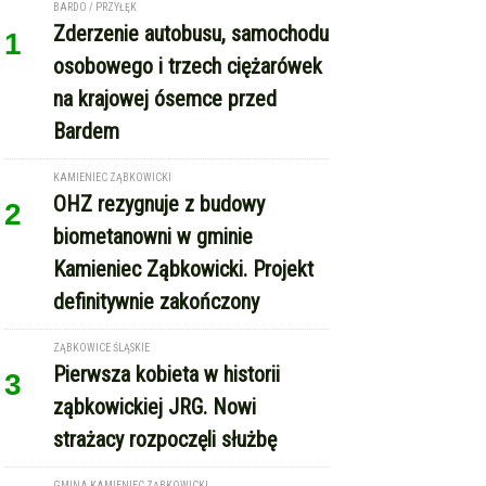
Pierwsza kobieta w historii
3
ząbkowickiej JRG. Nowi
strażacy rozpoczęli służbę
GMINA KAMIENIEC ZĄBKOWICKI
Dożynki Gminne w Kamieńcu
4
Ząbkowickim. Święto plonów już
15 sierpnia
REKLAMA