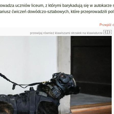
wadza uczniów liceum, z którymi barykadują się w autokarze 
cenariusz ćwiczeń dowódczo-sztabowych, które przeprowadzili pol
Przejdź d
przewijaj również klawiszami strzałek na klawiaturze