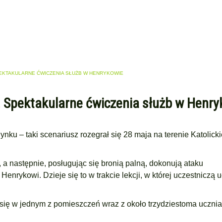
PEKTAKULARNE ĆWICZENIA SŁUŻB W HENRYKOWIE
y. Spektakularne ćwiczenia służb w Henr
dynku – taki scenariusz rozegrał się 28 maja na terenie Katolick
 następnie, posługując się bronią palną, dokonują ataku
nrykowi. Dzieje się to w trakcie lekcji, w której uczestniczą 
ię w jednym z pomieszczeń wraz z około trzydziestoma uczniam