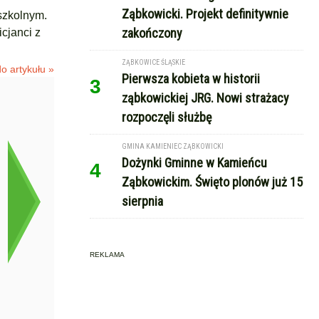
Ząbkowicki. Projekt definitywnie
szkolnym.
zakończony
icjanci z
ZĄBKOWICE ŚLĄSKIE
o artykułu »
Pierwsza kobieta w historii
3
ząbkowickiej JRG. Nowi strażacy
rozpoczęli służbę
GMINA KAMIENIEC ZĄBKOWICKI
Dożynki Gminne w Kamieńcu
4
Ząbkowickim. Święto plonów już 15
sierpnia
REKLAMA