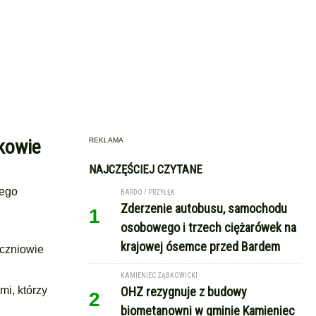
ykowie
REKLAMA
NAJCZĘŚCIEJ CZYTANE
iego
BARDO / PRZYŁĘK
Zderzenie autobusu, samochodu
1
osobowego i trzech ciężarówek na
krajowej ósemce przed Bardem
uczniowie
KAMIENIEC ZĄBKOWICKI
i, którzy
OHZ rezygnuje z budowy
2
biometanowni w gminie Kamieniec