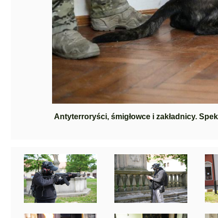
Antyterroryści, śmigłowce i zakładnicy. Sp