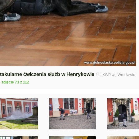
ektakularne ćwiczenia służb w Henrykowie
fot.: KWP we Wrocławiu
zdjęcie 73 z 112