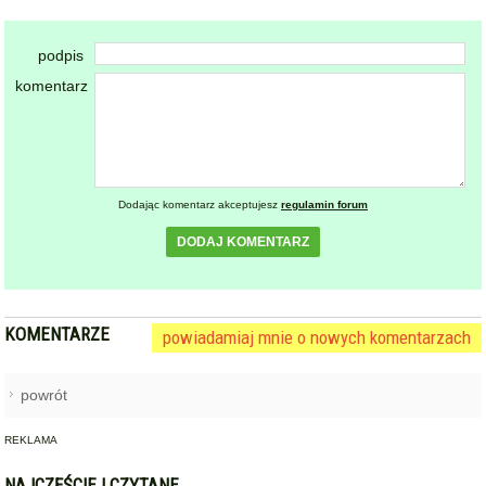
powrót
REKLAMA
NAJCZĘŚCIEJ CZYTANE
STARCZÓW [GM. KAMIENIEC ZĄBKOWICKI]
Pożar poddasza domu w
1
Starczowie [foto] [aktualizacja]
ZĄBKOWICE ŚLĄSKIE
Pierwsza kobieta w historii
2
ząbkowickiej JRG. Nowi
strażacy rozpoczęli służbę
OPOLNICA - WOJBÓRZ
Drzewo spadło na kabinę
3
pojazdu dostawczego. Kierowca