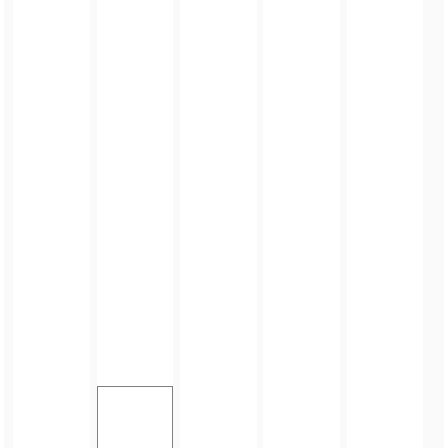
FOTO_PRIVATE_POLICY
TAGI:
KOMENDA WOJEWÓDZKA POLICJI
,
ĆWICZENIA SŁUŻB W HENRYKOWIE
,
POLICJA
,
KATOLICKIE LICEUM OGÓLNOKSZTAŁCĄCE
ZOBACZ TAKŻE