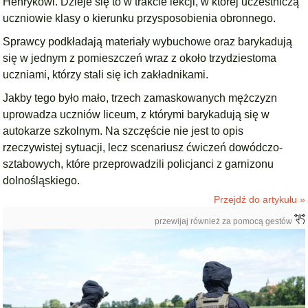
Henrykowi. Dzieje się to w trakcie lekcji, w której uczestniczą
uczniowie klasy o kierunku przysposobienia obronnego.
Sprawcy podkładają materiały wybuchowe oraz barykadują
się w jednym z pomieszczeń wraz z około trzydziestoma
uczniami, którzy stali się ich zakładnikami.
Jakby tego było mało, trzech zamaskowanych mężczyzn
uprowadza uczniów liceum, z którymi barykadują się w
autokarze szkolnym. Na szczęście nie jest to opis
rzeczywistej sytuacji, lecz scenariusz ćwiczeń dowódczo-
sztabowych, które przeprowadzili policjanci z garnizonu
dolnośląskiego.
Przejdź do artykułu »
przewijaj również za pomocą gestów