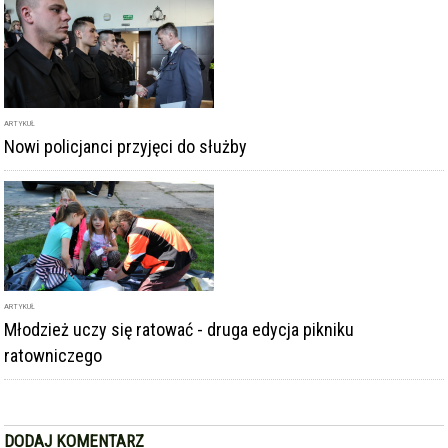
Młodzież uczy się ratować - druga edycja pikniku
ratowniczego
DODAJ KOMENTARZ
podpis
komentarz
Dodając komentarz akceptujesz
regulamin forum
DODAJ KOMENTARZ
KOMENTARZE
powiadamiaj mnie o nowych komentarzach