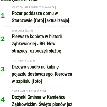
w szpitalu [foto]
GMINA KAMIENIEC ZĄBKOWICKI
Dożynki Gminne w Kamieńcu
4
Ząbkowickim. Święto plonów już
15 sierpnia
REKLAMA