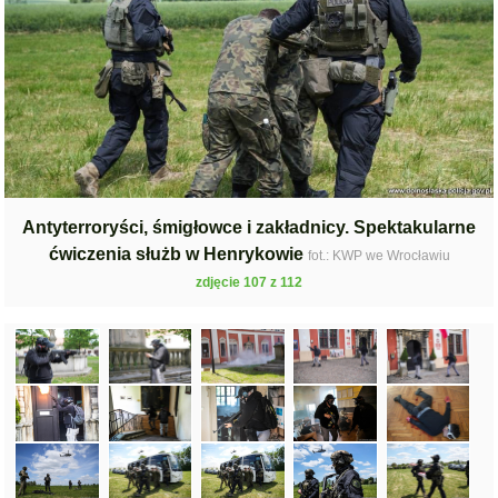
Antyterroryści, śmigłowce i zakładnicy. Spektakularne
ćwiczenia służb w Henrykowie
fot.: KWP we Wrocławiu
zdjęcie 107 z 112